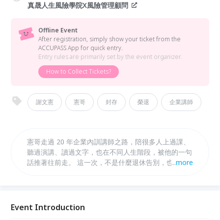
真晟人生風險學院X風險管理顧問
Offline Event
After registration, simply show your ticket from the
ACCUPASS App for quick entry.
Entry rules are primarily set by the event organizer.
How to Collect Tickets?
謝文憲
憲哥
封存
榮退
企業講師
憲哥走過 20 年企業內訓講師之路，陪很多人上過課、
聽過演講、讀過文字，也在不同人生階段，被他的一句
話推著往前走。 這一次，不是什麼退休告別，也不是
...
more
消失。 比較像是他在人生舞台上，漂亮地轉身，準備
走向更自由、更有趣的下一段。 「憲，沒有不見，只
是變成更好的樣子。」
Event Introduction