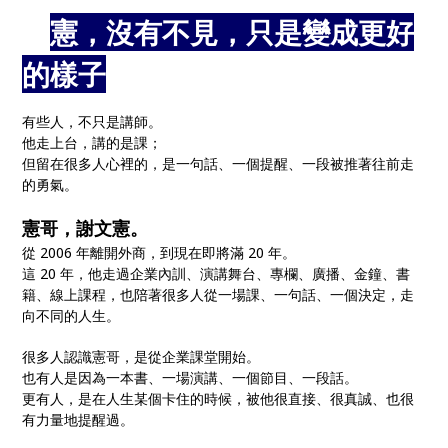
🎤
憲，沒有不見，只是變成更好
的樣子
🎙️
有些人，不只是講師。
他走上台，講的是課；
但留在很多人心裡的，是一句話、一個提醒、一段被推著往前走
的勇氣。
憲哥，謝文憲。
從 2006 年離開外商，到現在即將滿 20 年。
這 20 年，他走過企業內訓、演講舞台、專欄、廣播、金鐘、書
籍、線上課程，也陪著很多人從一場課、一句話、一個決定，走
向不同的人生。
很多人認識憲哥，是從企業課堂開始。
也有人是因為一本書、一場演講、一個節目、一段話。
更有人，是在人生某個卡住的時候，被他很直接、很真誠、也很
有力量地提醒過。