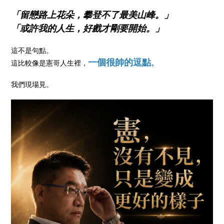
「留戀路上花朵，攀登不了最美山峰。」
「或許我的人生，好戲才剛要開始。」
這不是句點。
一個很帥的逗點
這比較像是憲哥人生裡，
。
我們現場見。