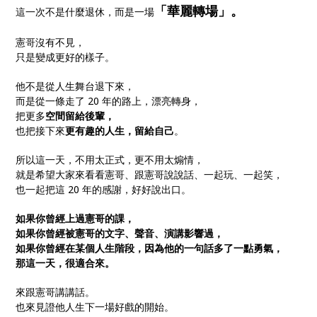
「華麗轉場」。
這一次不是什麼退休，而是一場
憲哥沒有不見，
只是變成更好的樣子。
他不是從人生舞台退下來，
而是從一條走了 20 年的路上，漂亮轉身，
把更多
空間留給後輩，
也把接下來
更有趣的人生，留給自己
。
所以這一天，不用太正式，更不用太煽情，
就是希望大家來看看憲哥、跟憲哥說說話、一起玩、一起笑，
也一起把這 20 年的感謝，好好說出口。
如果你曾經上過憲哥的課，
如果你曾經被憲哥的文字、聲音、演講影響過，
如果你曾經在某個人生階段，因為他的一句話多了一點勇氣，
那這一天，很適合來。
來跟憲哥講講話。
也來見證他人生下一場好戲的開始。