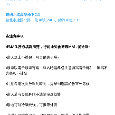
95
建國北路高架橋下C區
台北市建國北路二段38號(24H)、總汽車位：133
🔺注意事項:
▪︎
EMAIL務必填寫清楚，行前通知會透過MAIL發送喔~
▪︎當天送上小禮包，可自備袋子喔~
▪︎發票以電子發票寄送，報名時請務必注意填寫電子郵件，填寫不
完整恕不補發
▪︎注意各場次開放報到時間，提早到場請於教室外等候
▪︎當天若有發燒身體不適請盡速就醫
▪︎場地可能冷氣較強，可攜帶外套