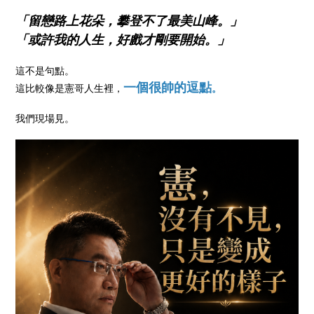
「留戀路上花朵，攀登不了最美山峰。」
「或許我的人生，好戲才剛要開始。」
這不是句點。
一個很帥的逗點
這比較像是憲哥人生裡，
。
我們現場見。