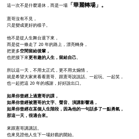
「華麗轉場」。
這一次不是什麼退休，而是一場
憲哥沒有不見，
只是變成更好的樣子。
他不是從人生舞台退下來，
而是從一條走了 20 年的路上，漂亮轉身，
把更多
空間留給後輩，
也把接下來
更有趣的人生，留給自己
。
所以這一天，不用太正式，更不用太煽情，
就是希望大家來看看憲哥、跟憲哥說說話、一起玩、一起笑，
也一起把這 20 年的感謝，好好說出口。
如果你曾經上過憲哥的課，
如果你曾經被憲哥的文字、聲音、演講影響過，
如果你曾經在某個人生階段，因為他的一句話多了一點勇氣，
那這一天，很適合來。
來跟憲哥講講話。
也來見證他人生下一場好戲的開始。