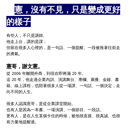
🎤
憲，沒有不見，只是變成更好
的樣子
🎙️
有些人，不只是講師。
他走上台，講的是課；
但留在很多人心裡的，是一句話、一個提醒、一段被推著往前走
的勇氣。
憲哥，謝文憲。
從 2006 年離開外商，到現在即將滿 20 年。
這 20 年，他走過企業內訓、演講舞台、專欄、廣播、金鐘、書
籍、線上課程，也陪著很多人從一場課、一句話、一個決定，走
向不同的人生。
很多人認識憲哥，是從企業課堂開始。
也有人是因為一本書、一場演講、一個節目、一段話。
更有人，是在人生某個卡住的時候，被他很直接、很真誠、也很
有力量地提醒過。