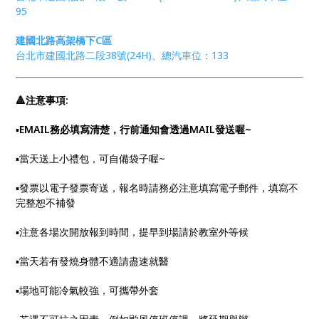
95
建國北路高架橋下C區
台北市建國北路二段38號(24H)、總汽車位：133
🔺注意事項:
▪︎
EMAIL務必填寫清楚，行前通知會透過MAIL發送喔~
▪︎當天送上小禮包，可自備袋子喔~
▪︎發票以電子發票寄送，報名時請務必注意填寫電子郵件，填寫不
完整恕不補發
▪︎注意各場次開放報到時間，提早到場請於教室外等候
▪︎當天若有發燒身體不適請盡速就醫
▪︎場地可能冷氣較強，可攜帶外套