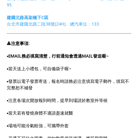
95
建國北路高架橋下C區
台北市建國北路二段38號(24H)、總汽車位：133
🔺注意事項:
▪︎
EMAIL務必填寫清楚，行前通知會透過MAIL發送喔~
▪︎當天送上小禮包，可自備袋子喔~
▪︎發票以電子發票寄送，報名時請務必注意填寫電子郵件，填寫不
完整恕不補發
▪︎注意各場次開放報到時間，提早到場請於教室外等候
▪︎當天若有發燒身體不適請盡速就醫
▪︎場地可能冷氣較強，可攜帶外套