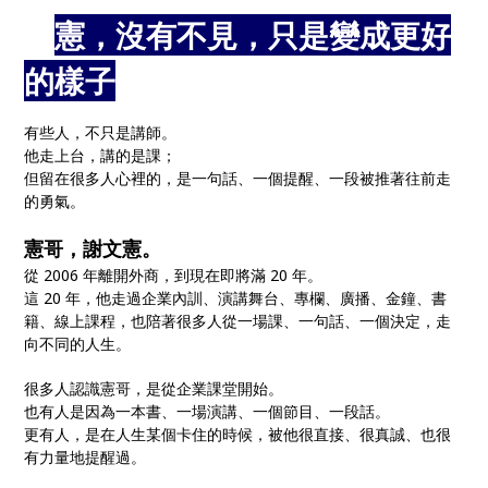
🎤
憲，沒有不見，只是變成更好
的樣子
🎙️
有些人，不只是講師。
他走上台，講的是課；
但留在很多人心裡的，是一句話、一個提醒、一段被推著往前走
的勇氣。
憲哥，謝文憲。
從 2006 年離開外商，到現在即將滿 20 年。
這 20 年，他走過企業內訓、演講舞台、專欄、廣播、金鐘、書
籍、線上課程，也陪著很多人從一場課、一句話、一個決定，走
向不同的人生。
很多人認識憲哥，是從企業課堂開始。
也有人是因為一本書、一場演講、一個節目、一段話。
更有人，是在人生某個卡住的時候，被他很直接、很真誠、也很
有力量地提醒過。