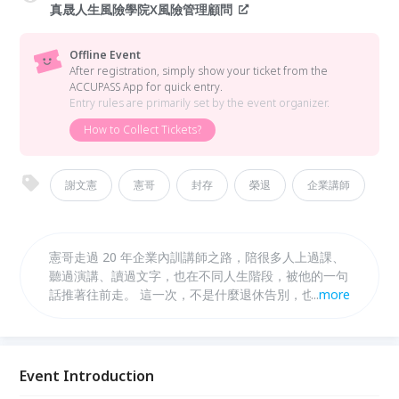
真晟人生風險學院X風險管理顧問
Offline Event
After registration, simply show your ticket from the
ACCUPASS App for quick entry.
Entry rules are primarily set by the event organizer.
How to Collect Tickets?
謝文憲
憲哥
封存
榮退
企業講師
憲哥走過 20 年企業內訓講師之路，陪很多人上過課、
聽過演講、讀過文字，也在不同人生階段，被他的一句
話推著往前走。 這一次，不是什麼退休告別，也不是
...
more
消失。 比較像是他在人生舞台上，漂亮地轉身，準備
走向更自由、更有趣的下一段。 「憲，沒有不見，只
是變成更好的樣子。」
Event Introduction