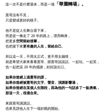
「華麗轉場」。
這一次不是什麼退休，而是一場
憲哥沒有不見，
只是變成更好的樣子。
他不是從人生舞台退下來，
而是從一條走了 20 年的路上，漂亮轉身，
把更多
空間留給後輩，
也把接下來
更有趣的人生，留給自己
。
所以這一天，不用太正式，更不用太煽情，
就是希望大家來看看憲哥、跟憲哥說說話、一起玩、一起笑，
也一起把這 20 年的感謝，好好說出口。
如果你曾經上過憲哥的課，
如果你曾經被憲哥的文字、聲音、演講影響過，
如果你曾經在某個人生階段，因為他的一句話多了一點勇氣，
那這一天，很適合來。
來跟憲哥講講話。
也來見證他人生下一場好戲的開始。