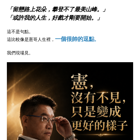
「留戀路上花朵，攀登不了最美山峰。」
「或許我的人生，好戲才剛要開始。」
這不是句點。
一個很帥的逗點
這比較像是憲哥人生裡，
。
我們現場見。