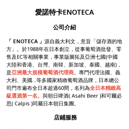
愛諾特卡ENOTECA
公司介紹
「 ENOTECA 」
源自義大利文，意旨「儲存酒的地
方」。於1988年在日本創立，從事葡萄酒批發、零
售及EC等相關事業，事業版圖拓及亞洲七國(中國
大陸和香港、台灣、南韓、新加坡、泰國、越南)，
是
亞洲最大規模葡萄酒代理商
。專門代理法國、義
大利、美國…等多國家精緻葡萄酒品牌，日本總公
司門市遍布全日本超過60間，名列為
全日本精緻高
級選酒第一名
。與朝日啤酒( Asahi Beer )和可爾必
思( Calpis )同屬日本朝日集團。
店鋪服務