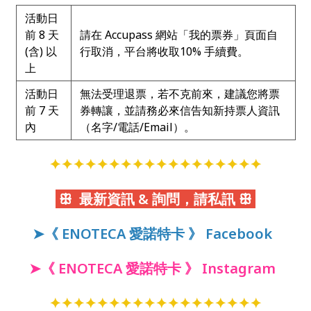
活動日
前 8 天
請在 Accupass 網站「我的票券」頁面自
(含) 以
行取消，平台將收取10% 手續費。
上
活動日
無法受理退票，若不克前來，建議您將票
前 7 天
券轉讓，並請務必來信告知新持票人資訊
內
（名字/電話/Email）。
✦✦✦✦✦✦✦✦✦✦✦✦✦✦✦✦✦✦
ꕥ 最新資訊 & 詢問，請私訊 ꕥ
➤《 ENOTECA 愛諾特卡 》 Facebook
➤《 ENOTECA 愛諾特卡 》 Instagram
✦✦✦✦✦✦✦✦✦✦✦✦✦✦✦✦✦✦