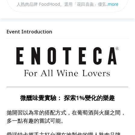
人熟肉品牌 FoodHood。選用「花田喜彘」優質肉
...
more
源，結合在地香料與醃製工藝，與五款葡萄酒展開一場
風味之間的組合。 沒有固定的公式，你可以拿起桌上
的滴管調料，隨著直覺加入幾滴、再嘗一口，在酒液與
脂香之間，試探出屬於自己的搭配答案。
Event Introduction
微醺味覺實驗： 探索1%變化的樂趣
拋開習以為常的搭配方式，在葡萄酒與火腿之間，
多一點有趣的嘗試可能。
愛諾特卡攜手主打台灣在地製作的職人熟肉品牌