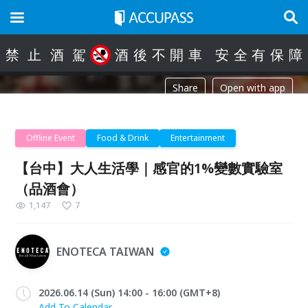
禁
止
酒
駕
酒
後
不
開
車
安
全
有
保
障
Share
Open with app
Offline Event
Food & Drink
Entertainment
【台中】大人生活學｜感官的1%變數實驗室
（品酒會）
1,147
7
ENOTECA TAIWAN
2026.06.14 (Sun) 14:00 - 16:00 (GMT+8)
Add To Calendar