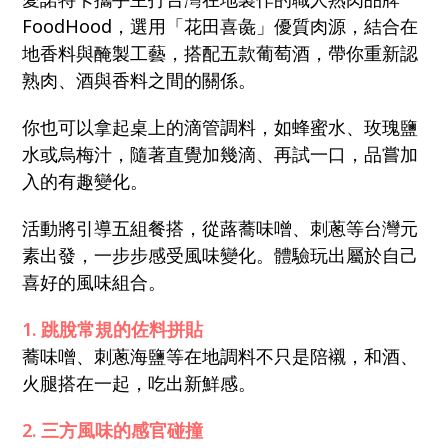
FoodHood，選用「花田喜彘」優質肉源，結合在
地香料與醃製工藝，搭配五款葡萄酒，帶你重新認
熟肉、酒與香料之間的關係。
你也可以拿起桌上的滴管調料，如蜂蜜水、玫瑰鹽
水或烏梅汁，隨著直覺加幾滴、再試一口，品嘗加
入的有趣變化。
活動將引導五組餐搭，從蕗蕎味噌、刺蔥等台灣元
素出發，一步步感受風味變化。體驗玩出屬於自己
喜好的風味組合。
1. 跳脫常規的佐料拼貼
蕎味噌、刺蔥海鹽等在地調料不只是陪襯，和酒、
火腿搭在一起，吃出新鮮感。
2. 三方風味的感官碰撞