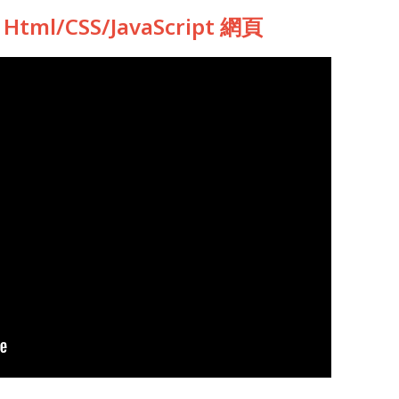
l/CSS/JavaScript 網頁