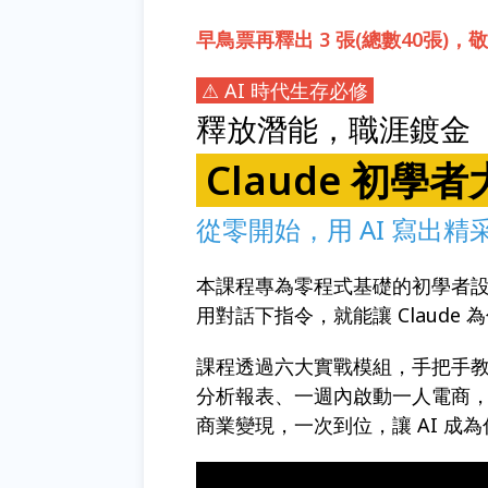
早鳥票再釋出 3 張(總數40張)
⚠ AI 時代生存必修
釋放潛能，職涯鍍金
Claude 初學
從零開始，用 AI 寫出精采
本課程專為零程式基礎的初學者設計，
用對話下指令，就能讓 Claude
課程透過六大實戰模組，手把手
分析報表、一週內啟動一人電商
商業變現，一次到位，讓 AI 成