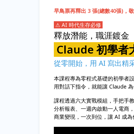
早鳥票再釋出 3 張(總數40張)
⚠ AI 時代生存必修
釋放潛能，職涯鍍金
Claude 初學
從零開始，用 AI 寫出精采
本課程專為零程式基礎的初學者設計，
用對話下指令，就能讓 Claude
課程透過六大實戰模組，手把手
分析報表、一週內啟動一人電商
商業變現，一次到位，讓 AI 成