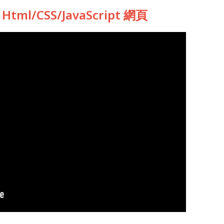
l/CSS/JavaScript 網頁