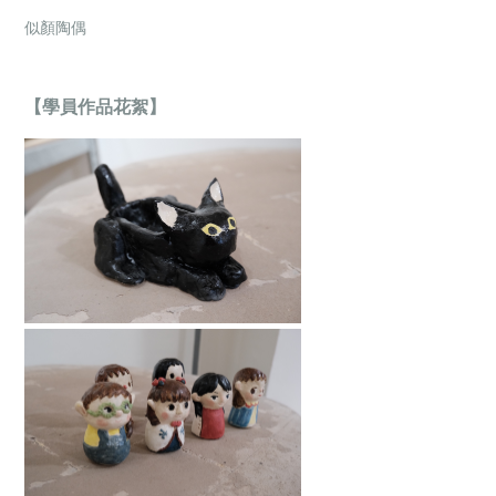
似顏陶偶
【學員作品花絮】