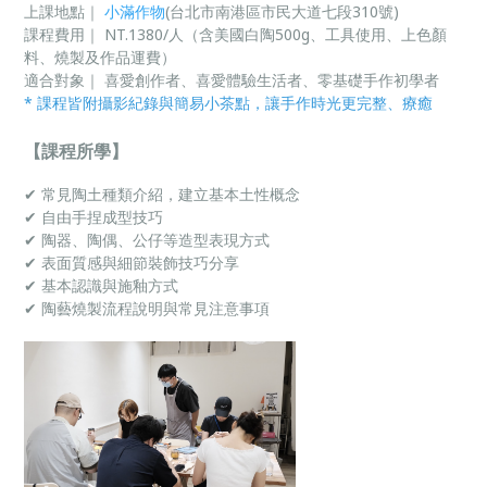
上課地點｜
小滿作物
(台北市南港區市民大道七段310號)
課程費用｜ NT.1380/人（含美國白陶500g、工具使用、上色顏
料、燒製及作品運費）
適合對象｜ 喜愛創作者、喜愛體驗生活者、零基礎手作初學者
* 課程
皆附攝影紀錄與簡易小茶點，讓手作時光更完整、療癒
【課程所學】
✔ 常見陶土種類介紹，建立基本土性概念
✔ 自由手捏成型技巧
✔ 陶器、陶偶、公仔等造型表現方式
✔ 表面質感與細節裝飾技巧分享
✔ 基本認識與施釉方式
✔ 陶藝燒製流程說明與常見注意事項