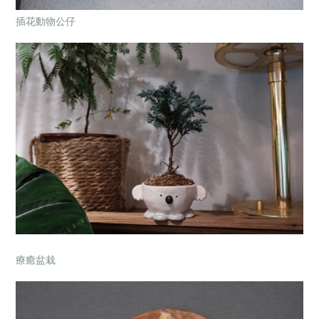
插花動物公仔
療癒盆栽