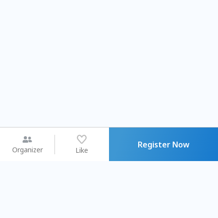
Register Now
Organizer
Like
You may like