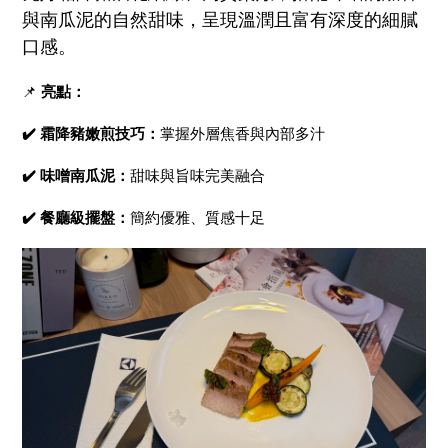
與南瓜泥的自然甜味，呈現溫潤且富有深度的細膩
口感。
📌
亮點：
✔️ 霜降豬嫩煎技巧：
掌握外層焦香與內部多汁
✔️ 味噌南瓜泥：
甜味與旨味完美融合
✔️ 餐廳級擺盤：
簡約優雅、質感十足