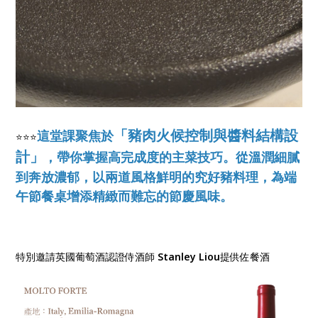
「豬肉火候控制與醬料結構設
這堂課聚焦於
⭐⭐⭐
計」
，帶你掌握高完成度的主菜技巧。從溫潤細膩
到奔放濃郁，以兩道風格鮮明的究好豬料理，為端
午節餐桌增添精緻而難忘的節慶風味。
特別邀請英國葡萄酒認證侍酒師
Stanley Liou
提供佐餐酒