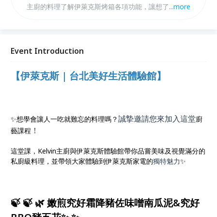
主廚的料理了解伊萊克斯烤箱各項功能，讓想了解伊萊
...
more
克斯嵌入式烤箱的使用者，透過看似複雜的料理方式，
卻能簡單清楚優雅地完成美味佳餚。
Event Introduction
【伊萊克斯 | 台北美好生活體驗館】
誠摯邀請您來加入這堂
✨想學會讓人一吃就難忘的料理嗎？
廚
！
藝課程
這堂課，Kelvin主廚與伊萊克斯體驗館帶你品嘗美味及視覺滿分的
私廚級料理，並帶領大家體驗到伊萊克斯家電的
獨特魅力
✨
🍃 🍃 🌿 嫩煎究好霜降豬佐味噌南瓜泥&究好