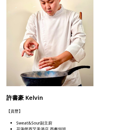
許書豪 Kelvin
【資歷】
Sweat&Sour副主廚
花蓮傑西艾美酒店 西餐領班