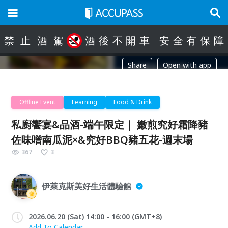
禁
止
酒
駕
酒
後
不
開
車
安
全
有
保
障
Share
Open with app
Offline Event
Learning
Food & Drink
私廚饗宴&品酒-端午限定｜ 嫩煎究好霜降豬
佐味噌南瓜泥×&究好BBQ豬五花-週末場
367
3
伊萊克斯美好生活體驗館
2026.06.20 (Sat) 14:00 - 16:00 (GMT+8)
Add To Calendar