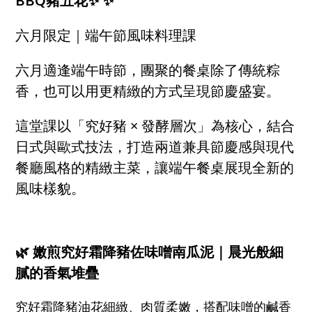
BBQ豬五花✨ ✨
六月限定｜端午節風味料理課
六月適逢端午時節，團聚的餐桌除了傳統粽
香，也可以用更精緻的方式呈現節慶盛宴。
這堂課以「究好豬 × 發酵層次」為核心，結合
日式與歐式技法，打造兩道兼具節慶感與現代
餐廳風格的精緻主菜，讓端午餐桌展現全新的
風味樣貌。
🌿 嫩煎究好霜降豬佐味噌南瓜泥｜晨光般細
膩的香氣堆疊
究好霜降豬油花細緻、肉質柔嫩，搭配味噌的鹹香