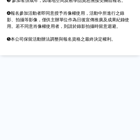
➌ 參加者須成年，因場地空間及教學品質恕無接受團體報名。
➍報名參加活動者即同意授予肖像權使用，活動中所進行之錄
影、拍攝等影像，僅供主辦單位作為日後宣傳推廣及成果紀錄使
用。若不同意肖像權使用者，則請於錄影拍攝時留意迴避。
➎本公司保留活動辦法調整與報名資格之最終決定權利。