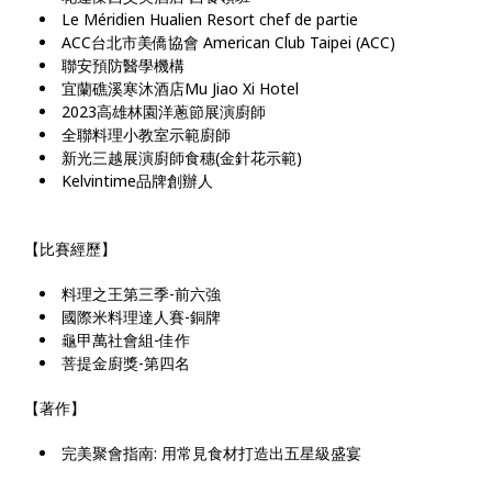
Le Méridien Hualien Resort chef de partie
ACC台北市美僑協會 American Club Taipei (ACC)
聯安預防醫學機構
宜蘭礁溪寒沐酒店Mu Jiao Xi Hotel
2023高雄林園洋蔥節展演廚師
全聯料理小教室示範廚師
新光三越展演廚師食穗(金針花示範)
Kelvintime品牌創辦人
【比賽經歷】
料理之王第三季-前六強
國際米料理達人賽-銅牌
龜甲萬社會組-佳作
菩提金廚獎-第四名
【著作】
完美聚會指南: 用常見食材打造出五星級盛宴