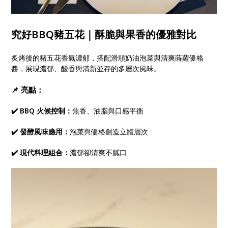
究好BBQ豬五花｜酥脆與果香的優雅對比
炙烤後的豬五花香氣濃郁，搭配滑順奶油泡菜與清爽蒔蘿優格
醬，展現濃郁、酸香與清新並存的多層次風味。
📌 亮點：
✔️ BBQ 火候控制：
焦香、油脂與口感平衡
✔️ 發酵風味應用：
泡菜與優格創造立體層次
✔️ 現代料理組合：
濃郁卻清爽不膩口