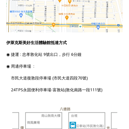
伊萊克斯美好生活體驗館抵達方式
◉ 捷運 : 忠孝敦化站 9號出口，步行 6分鐘
◉ 周邊停車場 :
市民大道復敦段停車場 (市民大道四段70號)
24TPS永固便利停車場-富敦站(敦化南路一段111號)