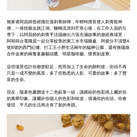
無家者阿昌師曾經擔任過刺青師傅，年輕時擅長替人刺青龍神
佛，一身技藝走跳江湖。輾轉流浪到芒草心後，在工作人員的引
導下，以阿昌師的刺青手法描繪出六張充滿故事的遊經典場景：
阿和與台電職員一起分享蚊香的東三水市場睡處、阿俊分不清楚A
號B號的西門紅樓、打工王小胖生活兩年的艋舺公園，還有衡陽路
合作金庫的兩隻童趣貓頭鷹、明星咖啡廳、懷舊剝皮寮。
這些場景也許你都曾駐足，然而加上了生命的顏料後，街頭不再
只是一成不變的風景，多了些熟悉的人影、可愛的故事；多了豐
富的生命。
現在，隨著色畫贈送十二色鉛筆一組，讓繽紛的色彩填上屬於你
的萬華印象。讓屬於你個人的色彩和味道，填滿你的街頭。你會
發現，平凡的生活再次有了新的奇蹟。