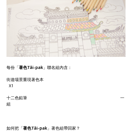
每份「
著色Tâi-pak
」聯名組內含：
街遊場景重現著色本
X1
十二色鉛筆 一
組
如何把「
著色Tâi-pak
」著色組帶回家？