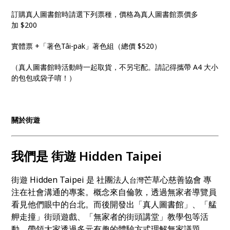
訂購真人圖書館時請選下列票種，價格為真人圖書館票價多
加 $200
實體票 +「著色Tâi-pak」著色組（總價 $520）
（真人圖書館時活動時一起取貨，不另宅配。請記得攜帶 A4 大小
的包包或袋子唷！）
關於街遊
我們是 街遊 Hidden Taipei
街遊 Hidden Taipei 是 社團法人
芒草心慈善協會 專
台灣
注在社會溝通的專案。概念來自倫敦，透過無家者導覽員
看見他們眼中的台北。而後開發出「真人圖書館」、「艋
舺走撞」街頭遊戲、「無家者的街頭講堂」教學包等活
動，帶領大家透過多元有趣的體驗方式理解無家議題。