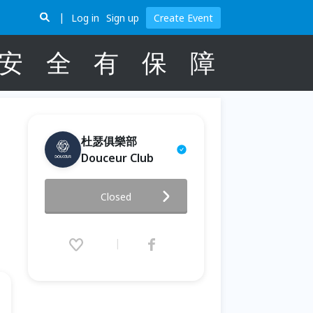
Log in
Sign up
Create Event
安
全
有
保
障
杜瑟俱樂部
Douceur Club
男生早鳥優惠延長中，確定開
Closed
團!!!!!!!【718 微醺聯誼 簡報之夜
❤】｜紅酒Wine, 起司Cheese
& 屬於你的愛戀故事Stories ×
杜瑟週年慶聯誼活動
2026.07.18 (Sat) 17:40 - 19:30
(GMT+8)