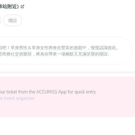
車站附近)
聯誼
誼吧！單身男性＆單身女性將會在豐富的遊戲中，慢慢認識彼此。
瑟商務社交俱樂部，將為你帶來一場幽默又充滿笑聲的聯誼。
your ticket from the ACCUPASS App for quick entry.
he event organizer.