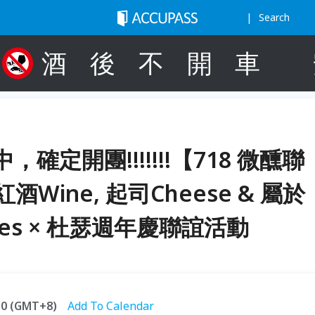
Search
酒
後
不
開
車
定開團!!!!!!!【718 微醺聯
Wine, 起司Cheese & 屬於
ies × 杜瑟週年慶聯誼活動
:30 (GMT+8)
Add To Calendar