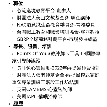
職位
心流逸境教育平台-創辦人
財團法人美山文教基金會-聘任講師
NAC潛意識生命教育委員會-常務委員
台灣職工教育和職業培訓協會-客座教授
GBRP全球商務引薦平台-市場發展總監
專長、證書、培訓
Points Of You
教練
牌卡工具-L3國際專
®
家引導師認證
長耳兔心靈維度-2022年薩提爾師資培訓
財團法人張老師基金會-薩提爾模式家庭
重塑專業訓練三階段工作坊結訓
英國CAMBMS-心靈諮詢師
美國IAPC-催眠治療師
經歷