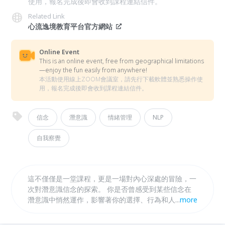
使用，報名完成後即會收到課程連結信件。
Related Link
心流逸境教育平台官方網站
Online Event
This is an online event, free from geographical limitations
—enjoy the fun easily from anywhere!
本活動使用線上ZOOM會議室，請先行下載軟體並熟悉操作使
用，報名完成後即會收到課程連結信件。
信念
潛意識
情緒管理
NLP
自我察覺
這不僅僅是一堂課程，更是一場對內心深處的冒險，一
次對潛意識信念的探索。 你是否曾感受到某些信念在
潛意識中悄然運作，影響著你的選擇、行為和人生方
...
more
向？ 本課程將帶領你深入探索大腦中潛藏的信念，揭
開它們對你生活的神秘面紗。