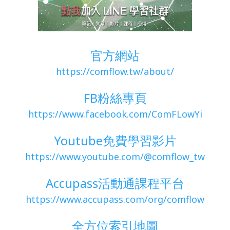
官方網站
https://comflow.tw/about/
FB粉絲專頁
https://www.facebook.com/ComFLowYi
Youtube免費學習影片
https://www.youtube.com/@comflow_tw
Accupass活動通課程平台
https://www.accupass.com/org/comflow
全方位索引地圖