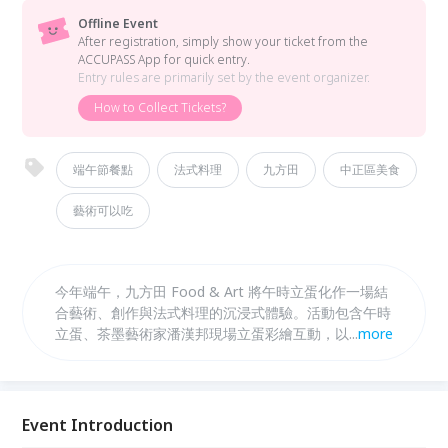
Offline Event
After registration, simply show your ticket from the
ACCUPASS App for quick entry.
Entry rules are primarily set by the event organizer.
How to Collect Tickets?
端午節餐點
法式料理
九方田
中正區美食
藝術可以吃
今年端午，九方田 Food & Art 將午時立蛋化作一場結
合藝術、創作與法式料理的沉浸式體驗。活動包含午時
立蛋、茶墨藝術家潘漢邦現場立蛋彩繪互動，以及拍賣
...
more
官李立民吉他與口琴現場演奏，搭配端午限定法式7品
套餐，重新演繹節日餐桌。讓端午不只是聚餐，更是一
場充滿藝術感與儀式感的節日回憶。每日限量8組席
位，採全預約制。
Event Introduction