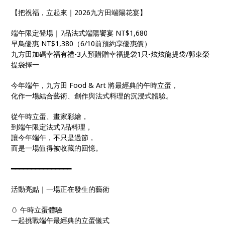
【把祝福，立起來｜2026九方田端陽花宴】
端午限定登場｜7品法式端陽饗宴 NT$1,680
早鳥優惠 NT$1,380（6/10前預約享優惠價）
九方田加碼幸福有禮-3人預購贈幸福提袋1只-炫炫龍提袋/郭東榮
提袋擇一
今年端午，九方田 Food & Art 將最經典的午時立蛋，
化作一場結合藝術、創作與法式料理的沉浸式體驗。
從午時立蛋、畫家彩繪，
到端午限定法式7品料理，
讓今年端午，不只是過節，
而是一場值得被收藏的回憶。
━━━━━━━━━━━━━━━
活動亮點｜一場正在發生的藝術
🥚 午時立蛋體驗
一起挑戰端午最經典的立蛋儀式