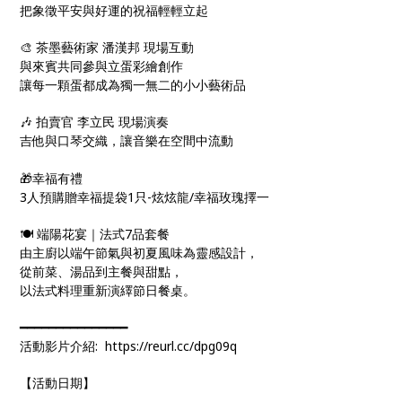
把象徵平安與好運的祝福輕輕立起
🎨 茶墨藝術家 潘漢邦 現場互動
與來賓共同參與立蛋彩繪創作
讓每一顆蛋都成為獨一無二的小小藝術品
🎶 拍賣官 李立民 現場演奏
吉他與口琴交織，讓音樂在空間中流動
🎁幸福有禮
3人預購贈幸福提袋1只-炫炫龍/幸福玫瑰擇一
🍽 端陽花宴｜法式7品套餐
由主廚以端午節氣與初夏風味為靈感設計，
從前菜、湯品到主餐與甜點，
以法式料理重新演繹節日餐桌。
━━━━━━━━━━━━━━━
活動影片介紹: https://reurl.cc/dpg09q
【活動日期】