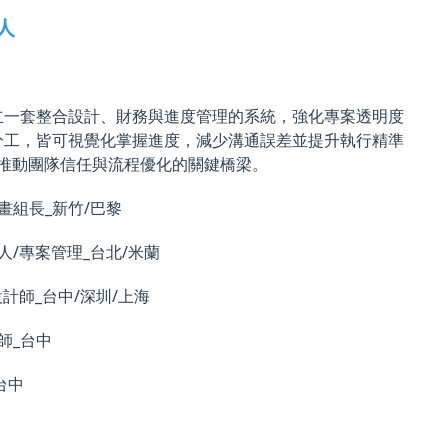
人
I 建立一套整合設計、財務與進度管理的系統，強化專案透明度
分工，皆可視覺化掌握進度，減少溝通誤差並提升執行精準
更是推動團隊信任與流程優化的關鍵橋梁。
計畫組長_新竹/巴黎
起人/專案管理_台北/米蘭
案設計師_台中/深圳/上海
計師_台中
台中