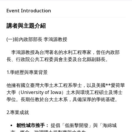
董事長 👉 國外神秘講師 從政策到產業，帶你看懂「AI
× 永續」到底在紅什麼 免費入場！想增廣見聞、接觸
Event Introduction
國際、想讓自己升級一下的 名額有限，晚了就只能看
別人發限動了!
講者與主題介紹
(一)前內政部部長 李鴻源教授
李鴻源教授為台灣著名的水利工程專家，曾任內政部
長、行政院公共工程委員會主委及台北縣副縣長。
1.學經歷與專業背景
他擁有國立臺灣大學土木工程系學士，以及美國**愛荷華
大學（University of Iowa）土木與環境工程碩士及博士
學位。長期任教於台大土木系，具備深厚的學術基礎。
2.專業成就
韌性城市推手：
提倡「低衝擊開發」與「海綿城