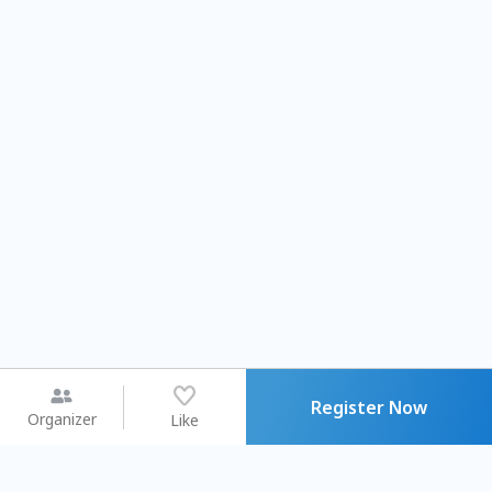
Register Now
Organizer
Like
You may like