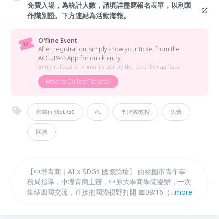
免費入場，為統計人數，請填詳盡寫報名表單，以利製
作識別證。下方連結為活動海報。
Offline Event
After registration, simply show your ticket from the
ACCUPASS App for quick entry.
Entry rules are primarily set by the event organizer.
How to Collect Tickets?
永續行動SDGs
AI
李鴻源教授
免費
國際
【中壢青商｜AI x SDGs 國際論壇】 由桃園市青年事
務局指導，中壢青商主辦，中原大學商學院協辦，一次
集結四國交流，直接把國際視野打開 📅08/16（日）
...
more
13:00–17:00📍 中原大學 金榮講堂 👉 前內政部部長
李鴻源 教授 👉 科技創業家 莊世弘 菖頂股份有限公司