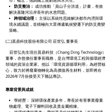
市」概念，強調國土規劃應與水共生。
防災整治：
成功推動「員山子分洪道」計畫，有效
解決基隆河沿岸長年的水患問題。
跨領域治理：
主張以系統性思維解決都市內澇與環
境永續議題，並積極向大眾傳遞氣候變遷下的防災應變
策略。
(二)菖鼎科技股份有限公司 莊世弘 董事長
莊世弘先生現任菖鼎科技（Chang Ding Technology）
董事，亦曾擔任董事長職務，是台灣環境工程與循環經濟
領域的資深企業家。他以「環境資源循環利用」為經營核
心，致力於將廢棄物轉化為高價值再生材料，並即將在
2026年7月份接受天下雜誌專訪。
專業背景與成就
學經歷： 深耕環保產業多年，專長於有害事業廢棄
物處理、電子下腳料回收及貴金屬精煉。