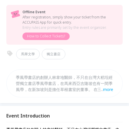
Offline Event
After registration, simply show your ticket from the
ACCUPASS App for quick entry.
Entry rules are primarily set by the event organizer.
How to Collect Tickets?
馬華文學
獨立書店
季風帶書店的創辦人林韋地醫師，不只在台灣大稻埕經
營獨立書店季風帶書店，在馬來西亞吉隆坡也有一間季
風帶，在新加坡則是擔任草根書室的董事。 在三個非
...
more
中國地區的華文的主要使用國家，閱讀姿態大異其趣。
林韋地醫師在2018年時，在六張犁開始了季風帶書店
的經營，2019年搬遷至大稻埕，2021年也開始了馬來
西亞吉隆坡的季風帶。 郭怡美書店邀請他來談談文化
Event Introduction
事業的流動，以及季風帶落腳大稻埕及後來發生的故
事。