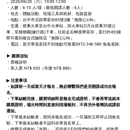
。2026/06/20（六）10:00-12:00
・人數：6-10 人/場（最低開課人數：6人）
・包含：體驗活動、現場工具與耗材、包裝提袋
・地點：台中市北區華富街65號2樓『無限心Life』
・交通：搭乘火車至台中火車站，與火車站D月台搭乘35號公
車，至植物園(健行路)下車，往前走右轉進華富街，直行約4分鐘
即可看到複合式咖啡店『無限心Life』
・電話：當天學員若找不到地點可致電0972-346-580 兔兔老師。
▶ 購票須知
・票種說明
・單人票 NT$ 650（市價 NT$ 880）
▶ 注意事項
・如課前一天或當天才報名，務必聯繫我們是否開課成功在報
名。
・下單結帳完後，購買明細即是報名完成證明，不會再寄送紙本
購票證明，場次時間到直接到現場報到，不再另外發簡訊或課前
通知。
・下單後未結帳者，視同未報名成功，一旦滿班立即停止招收名
額，下單後未結帳者不認列在學員名單上。
・繳費完成後如『改期』，可提前3天到我們粉絲專頁，或致電