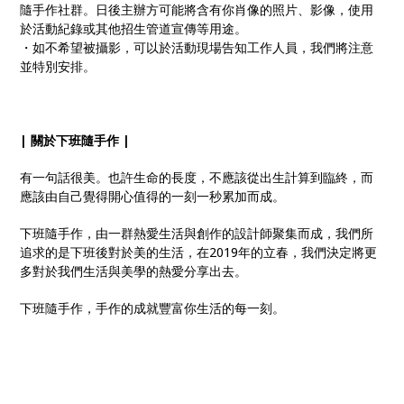
隨手作社群。日後主辦方可能將含有你肖像的照片、影像，使用
於活動紀錄或其他招生管道宣傳等用途。
・如不希望被攝影，可以於活動現場告知工作人員，我們將注意
並特別安排。
| 關於下班隨手作 |
有一句話很美。也許生命的長度，不應該從出生計算到臨終，而
應該由自己覺得開心值得的一刻一秒累加而成。
下班隨手作，由一群熱愛生活與創作的設計師聚集而成，我們所
追求的是下班後對於美的生活，在2019年的立春，我們決定將更
多對於我們生活與美學的熱愛分享出去。
下班隨手作，手作的成就豐富你生活的每一刻。