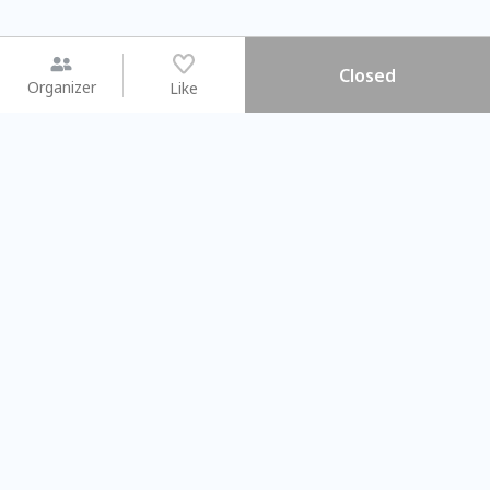
Closed
Organizer
Like
You may like
2026.08.15 (Sat) - 08.22 (Sat)
2026.08.15 (Sat) - 08
【親子手作體驗】哈東派對！
「共織宇宙」
比哈皮、東窩蕊
共織宇宙】 七
Taipei City
New Taipei Ci