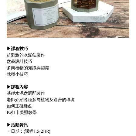
▶課程技巧
超刺激的水泥盆製作
盆栽設計技巧
多肉植物的知識與認識
栽種小技巧
▶課程內容
基礎水泥盆調配製作
老師介紹各種多肉植物及適合的環境
如何正確種盆
IG打卡美照教學
▶活動資訊
・
日期：(課程1.5-2HR)