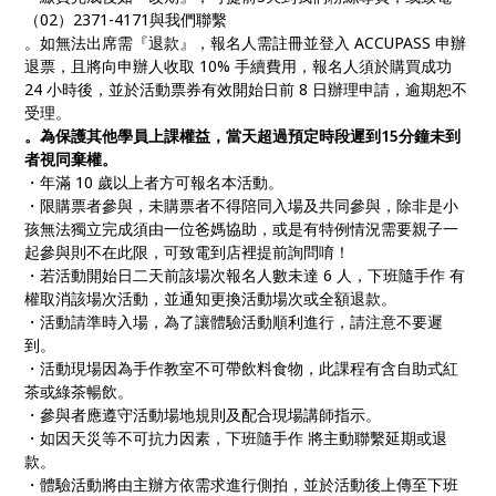
（02）2371-4171與我們聯繫
。如無法出席需『退款』，報名人需註冊並登入 ACCUPASS 申辦
退票，且將向申辦人收取 10% 手續費用，報名人須於購買成功
24 小時後，並於活動票券有效開始日前 8 日辦理申請，逾期恕不
受理。
。為保護其他學員上課權益，當天超過預定時段遲到15分鐘未到
者視同棄權。
・年滿 10 歲以上者方可報名本活動。
・限購票者參與，未購票者不得陪同入場及共同參與，除非是小
孩無法獨立完成須由一位爸媽協助，或是有特例情況需要親子一
起參與則不在此限，可致電到店裡提前詢問唷！
・若活動開始日二天前該場次報名人數未達 6 人，下班隨手作 有
權取消該場次活動，並通知更換活動場次或全額退款。
・活動請準時入場，為了讓體驗活動順利進行，請注意不要遲
到。
・活動現場因為手作教室不可帶飲料食物，此課程有含自助式紅
茶或綠茶暢飲。
・參與者應遵守活動場地規則及配合現場講師指示。
・如因天災等不可抗力因素，下班隨手作 將主動聯繫延期或退
款。
・體驗活動將由主辦方依需求進行側拍，並於活動後上傳至下班