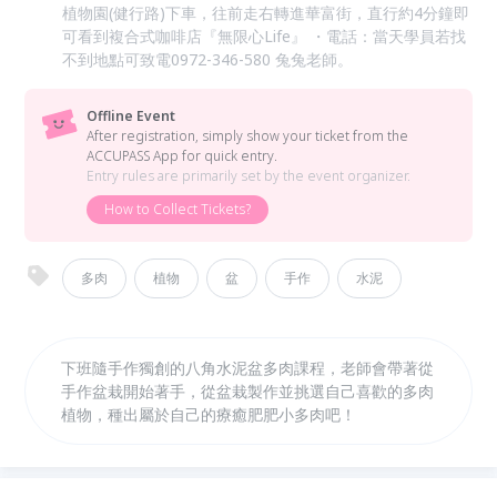
植物園(健行路)下車，往前走右轉進華富街，直行約4分鐘即
可看到複合式咖啡店『無限心Life』 ・電話：當天學員若找
不到地點可致電0972-346-580 兔兔老師。
Offline Event
After registration, simply show your ticket from the
ACCUPASS App for quick entry.
Entry rules are primarily set by the event organizer.
How to Collect Tickets?
多肉
植物
盆
手作
水泥
下班隨手作獨創的八角水泥盆多肉課程，老師會帶著從
手作盆栽開始著手，從盆栽製作並挑選自己喜歡的多肉
植物，種出屬於自己的療癒肥肥小多肉吧！