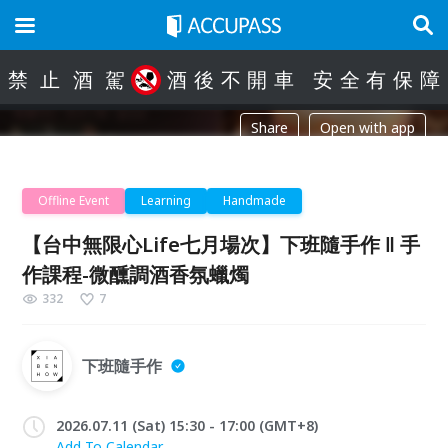
禁
止
酒
駕
酒
後
不
開
車
安
全
有
保
障
Share
Open with app
Offline Event
Learning
Handmade
【台中無限心Life七月場次】下班隨手作 ‖ 手
作課程-微醺調酒香氛蠟燭
332
7
下班隨手作
2026.07.11 (Sat) 15:30 - 17:00 (GMT+8)
Add To Calendar