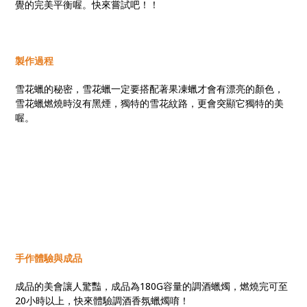
覺的完美平衡喔。快來嘗試吧！！
製作過程
雪花蠟的秘密，雪花蠟一定要搭配著果凍蠟才會有漂亮的顏色，
雪花蠟燃燒時沒有黑煙，獨特的雪花紋路，更會突顯它獨特的美
喔。
手作體驗與成品
成品的美會讓人驚豔，成品為180G容量的調酒蠟燭，燃燒完可至
20小時以上，快來體驗調酒香氛蠟燭唷！