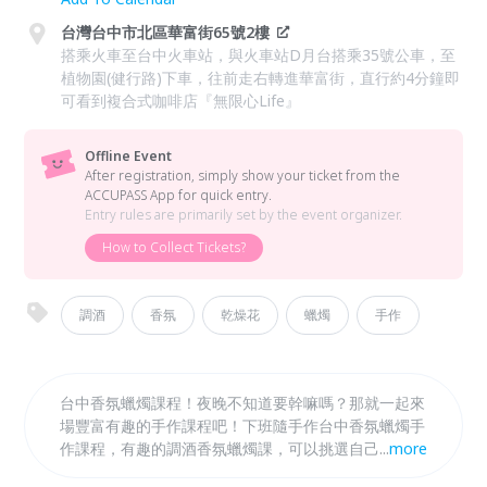
台灣台中市北區華富街65號2樓
搭乘火車至台中火車站，與火車站D月台搭乘35號公車，至
植物園(健行路)下車，往前走右轉進華富街，直行約4分鐘即
可看到複合式咖啡店『無限心Life』
Offline Event
After registration, simply show your ticket from the
ACCUPASS App for quick entry.
Entry rules are primarily set by the event organizer.
How to Collect Tickets?
調酒
香氛
乾燥花
蠟燭
手作
台中香氛蠟燭課程！夜晚不知道要幹嘛嗎？那就一起來
場豐富有趣的手作課程吧！下班隨手作台中香氛蠟燭手
作課程，有趣的調酒香氛蠟燭課，可以挑選自己喜歡的
...
more
香氛精油，做出自己有特色的調酒香氛蠟燭喔。