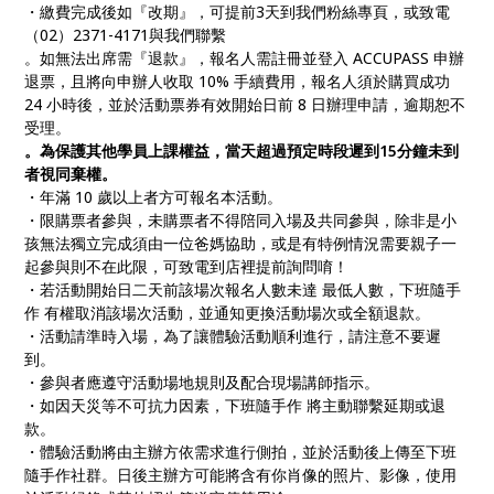
・繳費完成後如『改期』，可提前3天到我們粉絲專頁，或致電
（02）2371-4171與我們聯繫
。如無法出席需『退款』，報名人需註冊並登入 ACCUPASS 申辦
退票，且將向申辦人收取 10% 手續費用，報名人須於購買成功
24 小時後，並於活動票券有效開始日前 8 日辦理申請，逾期恕不
受理。
。為保護其他學員上課權益，當天超過預定時段遲到15分鐘未到
者視同棄權。
・年滿 10 歲以上者方可報名本活動。
・限購票者參與，未購票者不得陪同入場及共同參與，除非是小
孩無法獨立完成須由一位爸媽協助，或是有特例情況需要親子一
起參與則不在此限，可致電到店裡提前詢問唷！
・若活動開始日二天前該場次報名人數未達 最低人數，下班隨手
作 有權取消該場次活動，並通知更換活動場次或全額退款。
・活動請準時入場，為了讓體驗活動順利進行，請注意不要遲
到。
・參與者應遵守活動場地規則及配合現場講師指示。
・如因天災等不可抗力因素，下班隨手作 將主動聯繫延期或退
款。
・體驗活動將由主辦方依需求進行側拍，並於活動後上傳至下班
隨手作社群。日後主辦方可能將含有你肖像的照片、影像，使用