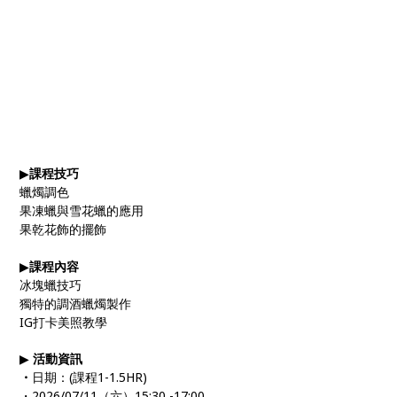
▶
課程技巧
蠟燭調色
果凍蠟與雪花蠟的應用
果乾花飾的擺飾
▶
課程內容
冰塊蠟技巧
獨特的調酒蠟燭製作
IG打卡美照教學
▶
活動資訊
・
日期：(課程1-1.5HR)
・2026/07/11（六）15:30 -17:00