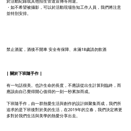
於活動紀錄或其他招生管道宣傳等用途。
・如不希望被攝影，可以於活動現場告知工作人員，我們將注意
並特別安排。
禁止酒駕，酒後不開車 安全有保障、未滿18歲請勿飲酒
| 關於下班隨手作 |
有一句話很美。也許生命的長度，不應該從出生計算到臨終，而
應該由自己覺得開心值得的一刻一秒累加而成。
下班隨手作，由一群熱愛生活與創作的設計師聚集而成，我們所
追求的是下班後對於美的生活，在2019年的立春，我們決定將更
多對於我們生活與美學的熱愛分享出去。