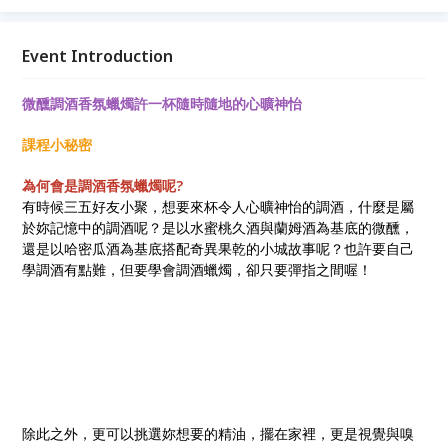
Event Introduction
微醺調酒香氛蠟燭許一杯隨時隨地的心曠神怡
課程小秘密
為何會是調酒香氛蠟燭呢?
有時候三五好友小聚，想要來杯令人心曠神怡的調酒，什麼是屬
於妳記憶中的調酒呢？是以水蜜桃久酒與蘭姆酒為基底的微醺，
還是以哈密瓜酒為基底搭配奇異果乾的小城故事呢？也許要自己
學調酒有點難，但要學會調酒蠟燭，卻只要彈指之間喔！
除此之外，更可以挑選妳想要的精油，擺在家裡，更是視覺與嗅