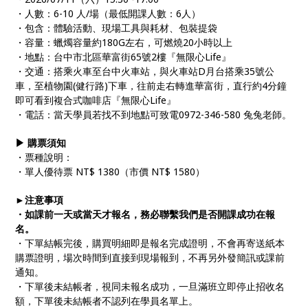
・人數：6-10 人/場（最低開課人數：6人）
・包含：體驗活動、現場工具與耗材、包裝提袋
・容量：蠟燭容量約180G左右，可燃燒20小時以上
・地點：台中市北區華富街65號2樓『無限心Life』
・交通：搭乘火車至台中火車站，與火車站D月台搭乘35號公
車，至植物園(健行路)下車，往前走右轉進華富街，直行約4分鐘
即可看到複合式咖啡店『無限心Life』
・電話：當天學員若找不到地點可致電0972-346-580 兔兔老師。
▶ 購票須知
・票種說明：
・單人優待票 NT$ 1380（市價 NT$ 1580）
►注意事項
・如課前一天或當天才報名，務必聯繫我們是否開課成功在報
名。
・下單結帳完後，購買明細即是報名完成證明，不會再寄送紙本
購票證明，場次時間到直接到現場報到，不再另外發簡訊或課前
通知。
・下單後未結帳者，視同未報名成功，一旦滿班立即停止招收名
額，下單後未結帳者不認列在學員名單上。