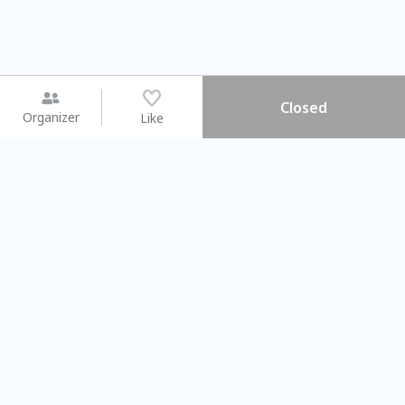
Closed
Organizer
Like
You may like
2026.08.15 (Sat)
2026.08.09 (Sun)
【搓一碗夏天】天然洗愛玉 ×
Gap Year
彩繪食盆 × 古早味DIY
業師聊聊旅程