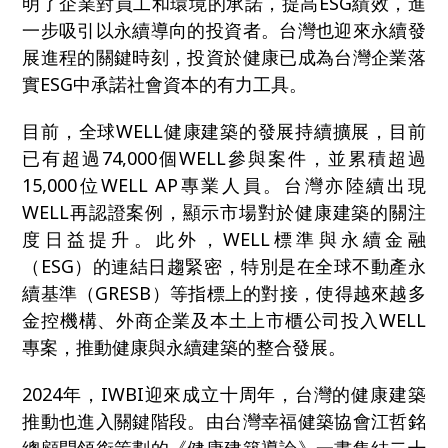
明了企業對員工和環境的承諾，提高ESG績效，進
一步吸引以永續導向的投資者。台灣也迎來永續發
展進程的關鍵時刻，投資於健康已成為台灣企業落
實ESG中承諾社會資本的有力工具。
目前，全球WELL健康建築的發展持續擴展，目前
已有超過74,000個WELL參與案件，並累積超過
15,000位WELL AP專業人員。台灣亦陸續出現
WELL再認證案例，顯示市場對於健康建築的關注
度日益提升。此外，WELL標準與永續金融
（ESG）的連結日趨緊密，特別是在全球不動產永
續基準（GRESB）等指標上的對接，使得越來越多
金控機構、外商企業及本土上市櫃公司投入WELL
專案，推動健康與永續建築的整合發展。
2024
年，IWBI迎來成立十周年，台灣的健康建築
推動也進入關鍵階段。由台灣幸福健築協會江哲銘