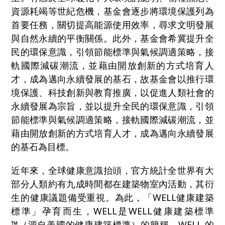
資源耗竭等世紀危機，基金會逐步將環境保護列為
首要任務，關切提高能源使用效率，尋求文明發展
與自然永續的平衡關係。此外，基金會希冀提升全
民的環保意識，引領節能標準與氣候調適策略，接
軌國際減碳潮流，並藉由開放創新的方式培育人
才，成為邁向永續發展的基石，故基金會以推行環
境保護、科技創新與教育推廣，以促進人類社會的
永續發展為宗旨，並以提升全民的環保意識，引領
節能標準與氣候調適策略，接軌國際減碳潮流，並
藉由開放創新的方式培育人才，成為邁向永續發展
的基石為目標。
近年來，全球健康意識抬頭，官方統計全世界有大
部分人類約有九成時間都在建築物室內活動，其衍
生的健康議題備受重視。為此，「WELL健康建築
標準」孕育而生，WELL是WELL健康建築標準
™（源自美國的健康建築標準）的簡稱。WELL 的