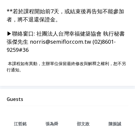
**若於課程開始前7天，或結束後再告知不能參加
者，將不退還保證金。
▶聯絡窗口: 社團法人台灣幸福健築協會 執行秘書
張傑先生 norris@semiflor.com.tw (02)8601-
9259#36
本課程如有異動，主辦單位保留最終修改與解釋之權利，恕不另
行通知。
Guests
江哲銘
張為舜
邵文政
陳振誠