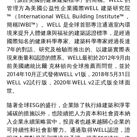
管理方為美國公益性企業國際WELL 建築研究院
™（International WELL Building Institute™，
簡稱IWBI™）。WELL 是全球首部專注通過室內環
境來提升人體健康與福祉的建築認證標準，是經過
國際知名的健康科學專家、建築科學專家經過長達
7年的對話、研究及檢驗而推出的、以建築實際表
現來衡量和認證的體系。WELL最初於2012年9月由
前美國總統比爾·克林頓向全球推薦而問世，並於
2014年10月正式發佈WELL v1版，2018年5月31日
WELL v2試行版，2020年WELL v2正式版全球面
世。
隨著全球ESG的盛行，企業除了執行綠建築和淨零
減碳的措施以外，也陸續把人力資本和社會資本納
入企業永續策略當中，投資者也越來越關心企業的
可持續性和社會影響力。通過取得WELL認證，證