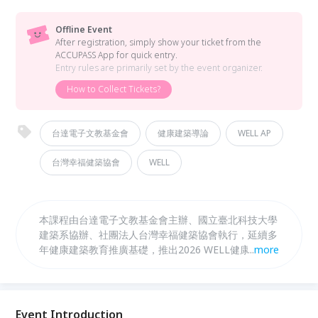
Offline Event
After registration, simply show your ticket from the
ACCUPASS App for quick entry.
Entry rules are primarily set by the event organizer.
How to Collect Tickets?
台達電子文教基金會
健康建築導論
WELL AP
台灣幸福健築協會
WELL
本課程由台達電子文教基金會主辦、國立臺北科技大學
建築系協辦、社團法人台灣幸福健築協會執行，延續多
年健康建築教育推廣基礎，推出2026 WELL健康建築
...
more
實務工作坊。課程以入門講座、WELL認證案場參訪與
進階實務應用三大模組，介紹WELL標準最新發展、認
證流程、設計案例與空氣、照明、材料、預檢測及ESG
金融等議題，協助建築、設計、永續與企業專業人士掌
Event Introduction