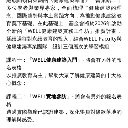
總顧問領銜策劃的《健康建築導論》一書集結二十
多位學者與業界專家，全面梳理了健康建築的理
念、國際趨勢與本土實踐方向，為推動健康建築教
育奠下基礎。在此基礎上，基金會將於2026年啟動
全新的「WELL健康建築實務工作坊」推廣計畫，
延續過往對永續教育的投入，結合WELL Faculty與
健康建築專業團隊，設計三個層次的學習模組：
課程一：「
WELL健康建築入門
」- 將會有另外的報
名表格
以推廣教育為主，幫助大眾了解健康建築的十大核
心概念；
課程二：「
WELL實地參訪
」- 將會有另外的報名表
格
透過實際觀摩已認證建築，深化學員對條款落地的
理解與感受。