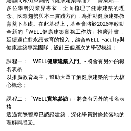
總顧問領銜策劃的《健康建築導論》一書集結二十
多位學者與業界專家，全面梳理了健康建築的理
念、國際趨勢與本土實踐方向，為推動健康建築教
育奠下基礎。在此基礎上，基金會將於2026年啟動
全新的「WELL健康建築實務工作坊」推廣計畫，
延續過往對永續教育的投入，結合WELL Faculty與
健康建築專業團隊，設計三個層次的學習模組：
課程一：「
WELL健康建築入門
」- 將會有另外的報
名表格
以推廣教育為主，幫助大眾了解健康建築的十大核
心概念；
課程二：「
WELL實地參訪
」- 將會有另外的報名表
格
透過實際觀摩已認證建築，深化學員對條款落地的
理解與感受。