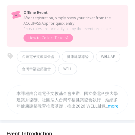
Offline Event
After registration, simply show your ticket from the
ACCUPASS App for quick entry.
Entry rules are primarily set by the event organizer.
How to Collect Tickets?
台達電子文教基金會
健康建築導論
WELL AP
台灣幸福健築協會
WELL
本課程由台達電子文教基金會主辦、國立臺北科技大學
建築系協辦、社團法人台灣幸福健築協會執行，延續多
年健康建築教育推廣基礎，推出2026 WELL健康建築
...
more
實務工作坊。課程以入門講座、WELL認證案場參訪與
進階實務應用三大模組，介紹WELL標準最新發展、認
證流程、設計案例與空氣、照明、材料、預檢測及ESG
金融等議題，協助建築、設計、永續與企業專業人士掌
Event Introduction