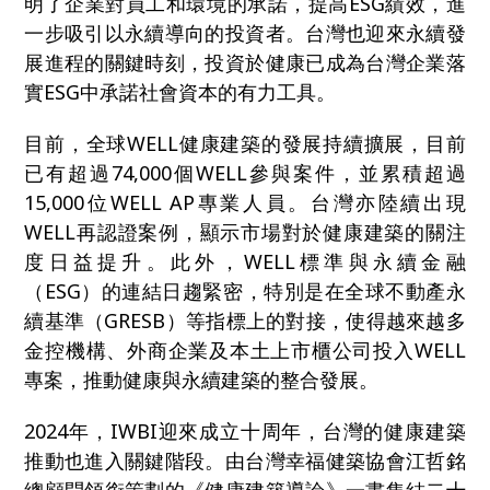
明了企業對員工和環境的承諾，提高ESG績效，進
一步吸引以永續導向的投資者。台灣也迎來永續發
展進程的關鍵時刻，投資於健康已成為台灣企業落
實ESG中承諾社會資本的有力工具。
目前，全球WELL健康建築的發展持續擴展，目前
已有超過74,000個WELL參與案件，並累積超過
15,000位WELL AP專業人員。台灣亦陸續出現
WELL再認證案例，顯示市場對於健康建築的關注
度日益提升。此外，WELL標準與永續金融
（ESG）的連結日趨緊密，特別是在全球不動產永
續基準（GRESB）等指標上的對接，使得越來越多
金控機構、外商企業及本土上市櫃公司投入WELL
專案，推動健康與永續建築的整合發展。
2024
年，IWBI迎來成立十周年，台灣的健康建築
推動也進入關鍵階段。由台灣幸福健築協會江哲銘