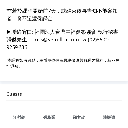
**若於課程開始前7天，或結束後再告知不能參加
者，將不退還保證金。
▶聯絡窗口: 社團法人台灣幸福健築協會 執行秘書
張傑先生 norris@semiflor.com.tw (02)8601-
9259#36
本課程如有異動，主辦單位保留最終修改與解釋之權利，恕不另
行通知。
Guests
江哲銘
張為舜
邵文政
陳振誠