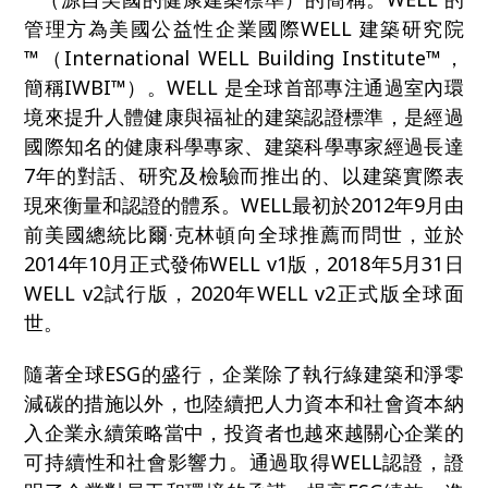
管理方為美國公益性企業國際WELL 建築研究院
™（International WELL Building Institute™，
簡稱IWBI™）。WELL 是全球首部專注通過室內環
境來提升人體健康與福祉的建築認證標準，是經過
國際知名的健康科學專家、建築科學專家經過長達
7年的對話、研究及檢驗而推出的、以建築實際表
現來衡量和認證的體系。WELL最初於2012年9月由
前美國總統比爾·克林頓向全球推薦而問世，並於
2014年10月正式發佈WELL v1版，2018年5月31日
WELL v2試行版，2020年WELL v2正式版全球面
世。
隨著全球ESG的盛行，企業除了執行綠建築和淨零
減碳的措施以外，也陸續把人力資本和社會資本納
入企業永續策略當中，投資者也越來越關心企業的
可持續性和社會影響力。通過取得WELL認證，證