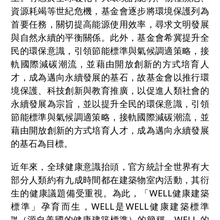
資源耗竭等世紀危機，基金會逐步將環境保護列為
首要任務，關切提高能源使用效率，尋求文明發展
與自然永續的平衡關係。此外，基金會希冀提升全
民的環保意識，引領節能標準與氣候調適策略，接
軌國際減碳潮流，並藉由開放創新的方式培育人
才，成為邁向永續發展的基石，故基金會以推行環
境保護、科技創新與教育推廣，以促進人類社會的
永續發展為宗旨，並以提升全民的環保意識，引領
節能標準與氣候調適策略，接軌國際減碳潮流，並
藉由開放創新的方式培育人才，成為邁向永續發展
的基石為目標。
近年來，全球健康意識抬頭，官方統計全世界有大
部分人類約有九成時間都在建築物室內活動，其衍
生的健康議題備受重視。為此，「WELL健康建築
標準」孕育而生，WELL是WELL健康建築標準
™（源自美國的健康建築標準）的簡稱。WELL 的