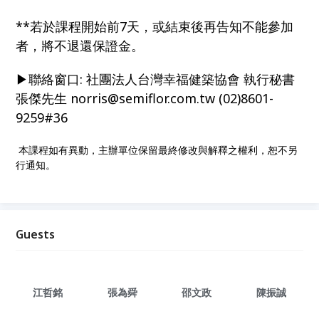
**若於課程開始前7天，或結束後再告知不能參加
者，將不退還保證金。
▶聯絡窗口: 社團法人台灣幸福健築協會 執行秘書
張傑先生 norris@semiflor.com.tw (02)8601-
9259#36
本課程如有異動，主辦單位保留最終修改與解釋之權利，恕不另
行通知。
Guests
江哲銘
張為舜
邵文政
陳振誠