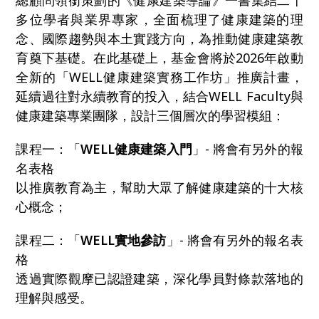
總顧問領銜策劃的《健康建築導論》一書集結二十
多位學者與業界專家，全面梳理了健康建築的理
念、國際趨勢與本土實踐方向，為推動健康建築教
育奠下基礎。在此基礎上，基金會將於2026年啟動
全新的「WELL健康建築實務工作坊」推廣計畫，
延續過往對永續教育的投入，結合WELL Faculty與
健康建築專業團隊，設計三個層次的學習模組：
課程一：「
WELL健康建築入門
」- 將會有另外的報
名表格
以推廣教育為主，幫助大眾了解健康建築的十大核
心概念；
課程二：「
WELL實地參訪
」- 將會有另外的報名表
格
透過實際觀摩已認證建築，深化學員對條款落地的
理解與感受。