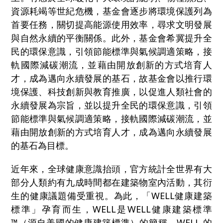
資源耗竭等世紀危機，基金會逐步將環境保護列為
首要任務，關切提高能源使用效率，尋求文明發展
與自然永續的平衡關係。此外，基金會希冀提升全
民的環保意識，引領節能標準與氣候調適策略，接
軌國際減碳潮流，並藉由開放創新的方式培育人
才，成為邁向永續發展的基石，故基金會以推行環
境保護、科技創新與教育推廣，以促進人類社會的
永續發展為宗旨，並以提升全民的環保意識，引領
節能標準與氣候調適策略，接軌國際減碳潮流，並
藉由開放創新的方式培育人才，成為邁向永續發展
的基石為目標。
近年來，全球健康意識抬頭，官方統計全世界有大
部分人類約有九成時間都在建築物室內活動，其衍
生的健康議題備受重視。為此，「WELL健康建築
標準」孕育而生，WELL是WELL健康建築標準
™（源自美國的健康建築標準）的簡稱。WELL 的