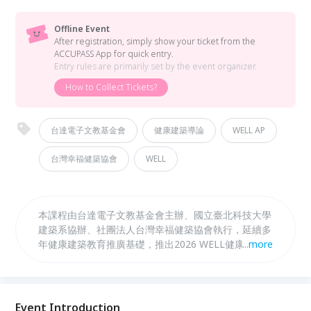
Offline Event
After registration, simply show your ticket from the
ACCUPASS App for quick entry.
Entry rules are primarily set by the event organizer.
How to Collect Tickets?
台達電子文教基金會
健康建築導論
WELL AP
台灣幸福健築協會
WELL
本課程由台達電子文教基金會主辦、國立臺北科技大學
建築系協辦、社團法人台灣幸福健築協會執行，延續多
年健康建築教育推廣基礎，推出2026 WELL健康建築
...
more
實務工作坊。課程以入門講座、WELL認證案場參訪與
進階實務應用三大模組，介紹WELL標準最新發展、認
證流程、設計案例與空氣、照明、材料、預檢測及ESG
金融等議題，協助建築、設計、永續與企業專業人士掌
Event Introduction