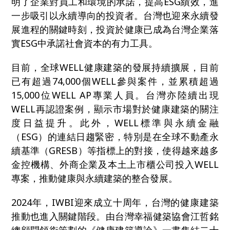
明了企業對員工和環境的承諾，提高ESG績效，進
一步吸引以永續導向的投資者。台灣也迎來永續發
展進程的關鍵時刻，投資於健康已成為台灣企業落
實ESG中承諾社會資本的有力工具。
目前，全球WELL健康建築的發展持續擴展，目前
已有超過74,000個WELL參與案件，並累積超過
15,000位WELL AP專業人員。台灣亦陸續出現
WELL再認證案例，顯示市場對於健康建築的關注
度日益提升。此外，WELL標準與永續金融
（ESG）的連結日趨緊密，特別是在全球不動產永
續基準（GRESB）等指標上的對接，使得越來越多
金控機構、外商企業及本土上市櫃公司投入WELL
專案，推動健康與永續建築的整合發展。
2024
年，IWBI迎來成立十周年，台灣的健康建築
推動也進入關鍵階段。由台灣幸福健築協會江哲銘