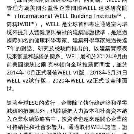
管理方為美國公益性企業國際WELL 建築研究院
™（International WELL Building Institute™，
簡稱IWBI™）。WELL 是全球首部專注通過室內環
境來提升人體健康與福祉的建築認證標準，是經過
國際知名的健康科學專家、建築科學專家經過長達
7年的對話、研究及檢驗而推出的、以建築實際表
現來衡量和認證的體系。WELL最初於2012年9月由
前美國總統比爾·克林頓向全球推薦而問世，並於
2014年10月正式發佈WELL v1版，2018年5月31日
WELL v2試行版，2020年WELL v2正式版全球面
世。
隨著全球ESG的盛行，企業除了執行綠建築和淨零
減碳的措施以外，也陸續把人力資本和社會資本納
入企業永續策略當中，投資者也越來越關心企業的
可持續性和社會影響力。通過取得WELL認證，證