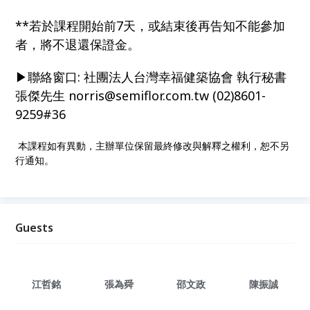
**若於課程開始前7天，或結束後再告知不能參加
者，將不退還保證金。
▶聯絡窗口: 社團法人台灣幸福健築協會 執行秘書
張傑先生 norris@semiflor.com.tw (02)8601-
9259#36
本課程如有異動，主辦單位保留最終修改與解釋之權利，恕不另
行通知。
Guests
江哲銘
張為舜
邵文政
陳振誠