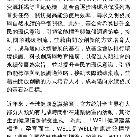
資源耗竭等世紀危機，基金會逐步將環境保護列為
首要任務，關切提高能源使用效率，尋求文明發展
與自然永續的平衡關係。此外，基金會希冀提升全
民的環保意識，引領節能標準與氣候調適策略，接
軌國際減碳潮流，並藉由開放創新的方式培育人
才，成為邁向永續發展的基石，故基金會以推行環
境保護、科技創新與教育推廣，以促進人類社會的
永續發展為宗旨，並以提升全民的環保意識，引領
節能標準與氣候調適策略，接軌國際減碳潮流，並
藉由開放創新的方式培育人才，成為邁向永續發展
的基石為目標。
近年來，全球健康意識抬頭，官方統計全世界有大
部分人類約有九成時間都在建築物室內活動，其衍
生的健康議題備受重視。為此，「WELL健康建築
標準」孕育而生，WELL是WELL健康建築標準
™（源自美國的健康建築標準）的簡稱。WELL 的