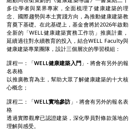
總顧問領銜策劃的《健康建築導論》一書集結二十
多位學者與業界專家，全面梳理了健康建築的理
念、國際趨勢與本土實踐方向，為推動健康建築教
育奠下基礎。在此基礎上，基金會將於2026年啟動
全新的「WELL健康建築實務工作坊」推廣計畫，
延續過往對永續教育的投入，結合WELL Faculty與
健康建築專業團隊，設計三個層次的學習模組：
課程一：「
WELL健康建築入門
」- 將會有另外的報
名表格
以推廣教育為主，幫助大眾了解健康建築的十大核
心概念；
課程二：「
WELL實地參訪
」- 將會有另外的報名表
格
透過實際觀摩已認證建築，深化學員對條款落地的
理解與感受。