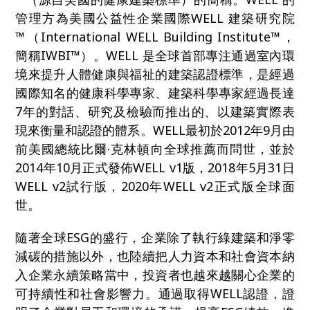
管理方為美國公益性企業國際WELL 建築研究院
™（International WELL Building Institute™，
簡稱IWBI™）。WELL 是全球首部專注通過室內環
境來提升人體健康與福祉的建築認證標準，是經過
國際知名的健康科學專家、建築科學專家經過長達
7年的對話、研究及檢驗而推出的、以建築實際表
現來衡量和認證的體系。WELL最初於2012年9月由
前美國總統比爾·克林頓向全球推薦而問世，並於
2014年10月正式發佈WELL v1版，2018年5月31日
WELL v2試行版，2020年WELL v2正式版全球面
世。
隨著全球ESG的盛行，企業除了執行綠建築和淨零
減碳的措施以外，也陸續把人力資本和社會資本納
入企業永續策略當中，投資者也越來越關心企業的
可持續性和社會影響力。通過取得WELL認證，證