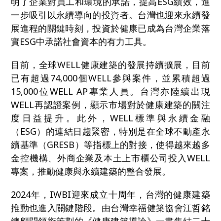
明了企業對員工和環境的承諾，提高ESG績效，進
一步吸引以永續導向的投資者。台灣也迎來永續發
展進程的關鍵時刻，投資於健康已成為台灣企業落
實ESG中承諾社會資本的有力工具。
目前，全球WELL健康建築的發展持續擴展，目前
已有超過74,000個WELL參與案件，並累積超過
15,000位WELL AP專業人員。台灣亦陸續出現
WELL再認證案例，顯示市場對於健康建築的關注
度日益提升。此外，WELL標準與永續金融
（ESG）的連結日趨緊密，特別是在全球不動產永
續基準（GRESB）等指標上的對接，使得越來越多
金控機構、外商企業及本土上市櫃公司投入WELL
專案，推動健康與永續建築的整合發展。
2024
年，IWBI迎來成立十周年，台灣的健康建築
推動也進入關鍵階段。由台灣幸福健築協會江哲銘