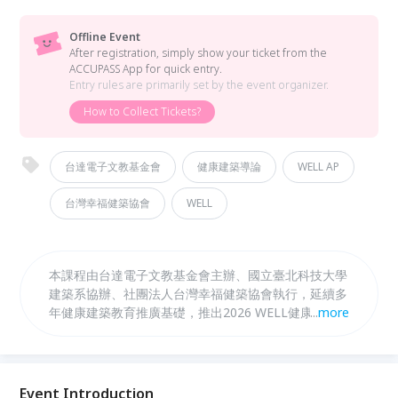
Offline Event
After registration, simply show your ticket from the
ACCUPASS App for quick entry.
Entry rules are primarily set by the event organizer.
How to Collect Tickets?
台達電子文教基金會
健康建築導論
WELL AP
台灣幸福健築協會
WELL
本課程由台達電子文教基金會主辦、國立臺北科技大學
建築系協辦、社團法人台灣幸福健築協會執行，延續多
年健康建築教育推廣基礎，推出2026 WELL健康建築
...
more
實務工作坊。課程以入門講座、WELL認證案場參訪與
進階實務應用三大模組，介紹WELL標準最新發展、認
證流程、設計案例與空氣、照明、材料、預檢測及ESG
金融等議題，協助建築、設計、永續與企業專業人士掌
Event Introduction