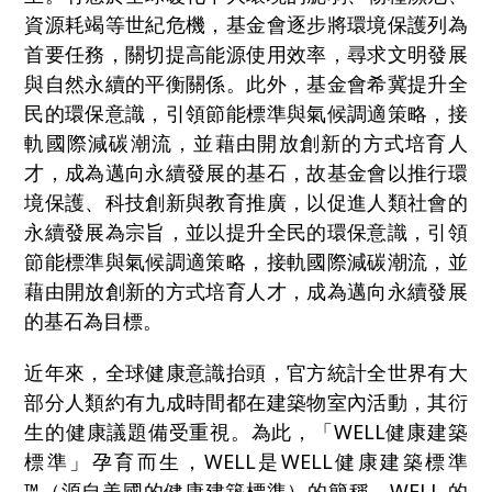
資源耗竭等世紀危機，基金會逐步將環境保護列為
首要任務，關切提高能源使用效率，尋求文明發展
與自然永續的平衡關係。此外，基金會希冀提升全
民的環保意識，引領節能標準與氣候調適策略，接
軌國際減碳潮流，並藉由開放創新的方式培育人
才，成為邁向永續發展的基石，故基金會以推行環
境保護、科技創新與教育推廣，以促進人類社會的
永續發展為宗旨，並以提升全民的環保意識，引領
節能標準與氣候調適策略，接軌國際減碳潮流，並
藉由開放創新的方式培育人才，成為邁向永續發展
的基石為目標。
近年來，全球健康意識抬頭，官方統計全世界有大
部分人類約有九成時間都在建築物室內活動，其衍
生的健康議題備受重視。為此，「WELL健康建築
標準」孕育而生，WELL是WELL健康建築標準
™（源自美國的健康建築標準）的簡稱。WELL 的