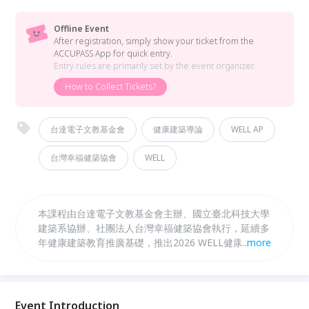
Offline Event
After registration, simply show your ticket from the
ACCUPASS App for quick entry.
Entry rules are primarily set by the event organizer.
How to Collect Tickets?
台達電子文教基金會
健康建築導論
WELL AP
台灣幸福健築協會
WELL
本課程由台達電子文教基金會主辦、國立臺北科技大學
建築系協辦、社團法人台灣幸福健築協會執行，延續多
年健康建築教育推廣基礎，推出2026 WELL健康建築
...
more
實務工作坊。課程以入門講座、WELL認證案場參訪與
進階實務應用三大模組，介紹WELL標準最新發展、認
證流程、設計案例與空氣、照明、材料、預檢測及ESG
金融等議題，協助建築、設計、永續與企業專業人士掌
Event Introduction