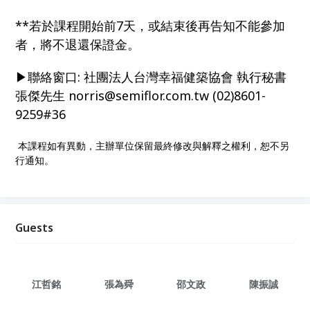
**若於課程開始前7天，或結束後再告知不能參加
者，將不退還保證金。
▶聯絡窗口: 社團法人台灣幸福健築協會 執行秘書
張傑先生 norris@semiflor.com.tw (02)8601-
9259#36
本課程如有異動，主辦單位保留最終修改與解釋之權利，恕不另
行通知。
Guests
江哲銘
張為舜
邵文政
陳振誠