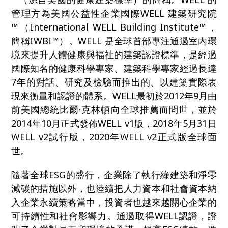
管理方為美國公益性企業國際WELL 建築研究院
™（International WELL Building Institute™，
簡稱IWBI™）。WELL 是全球首部專注通過室內環
境來提升人體健康與福祉的建築認證標準，是經過
國際知名的健康科學專家、建築科學專家經過長達
7年的對話、研究及檢驗而推出的、以建築實際表
現來衡量和認證的體系。WELL最初於2012年9月由
前美國總統比爾·克林頓向全球推薦而問世，並於
2014年10月正式發佈WELL v1版，2018年5月31日
WELL v2試行版，2020年WELL v2正式版全球面
世。
隨著全球ESG的盛行，企業除了執行綠建築和淨零
減碳的措施以外，也陸續把人力資本和社會資本納
入企業永續策略當中，投資者也越來越關心企業的
可持續性和社會影響力。通過取得WELL認證，證