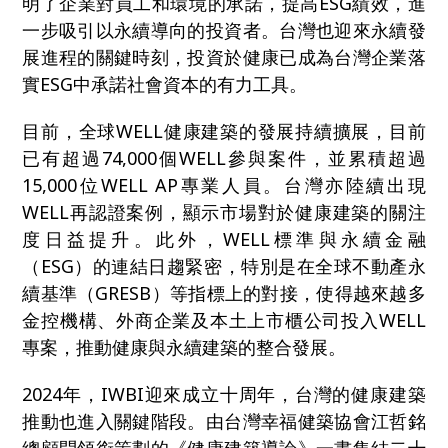
明了企業對員工和環境的承諾，提高ESG績效，進
一步吸引以永續導向的投資者。台灣也迎來永續發
展進程的關鍵時刻，投資於健康已成為台灣企業落
實ESG中承諾社會資本的有力工具。
目前，全球WELL健康建築的發展持續擴展，目前
已有超過74,000個WELL參與案件，並累積超過
15,000位WELL AP專業人員。台灣亦陸續出現
WELL再認證案例，顯示市場對於健康建築的關注
度日益提升。此外，WELL標準與永續金融
（ESG）的連結日趨緊密，特別是在全球不動產永
續基準（GRESB）等指標上的對接，使得越來越多
金控機構、外商企業及本土上市櫃公司投入WELL
專案，推動健康與永續建築的整合發展。
2024
年，IWBI迎來成立十周年，台灣的健康建築
推動也進入關鍵階段。由台灣幸福健築協會江哲銘