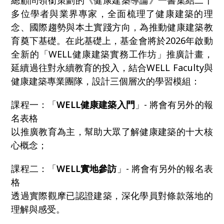
總顧問領銜策劃的《健康建築導論》一書集結二十
多位學者與業界專家，全面梳理了健康建築的理
念、國際趨勢與本土實踐方向，為推動健康建築教
育奠下基礎。在此基礎上，基金會將於2026年啟動
全新的「WELL健康建築實務工作坊」推廣計畫，
延續過往對永續教育的投入，結合WELL Faculty與
健康建築專業團隊，設計三個層次的學習模組：
課程一：「
WELL健康建築入門
」- 將會有另外的報
名表格
以推廣教育為主，幫助大眾了解健康建築的十大核
心概念；
課程二：「
WELL實地參訪
」- 將會有另外的報名表
格
透過實際觀摩已認證建築，深化學員對條款落地的
理解與感受。