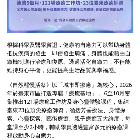
根據科學及醫學實證，健康的自癒力可以幫助身體
抵抗疾病的發生，即使發生病痛，身體也能藉由自
癒機制進行治療和復原。透過活化自癒力，不但能
維持身心平衡，更能提高生活品質與幸福感。
《自然醒慢活祭》以「城市即療癒」為核心，2026
年於臺東市區打造專屬「療癒基地」， 6至10月密
集推出121場療癒工作坊及身心靈體驗課程，集結
臺東23位頂尖療癒師資，涵括芳香療法、身體探
索、心靈探索、藝術療癒、親子療癒五大維度，每
堂課至少2小時，輔助學員透過豐富多元的療癒課
程啟動身心自癒力。