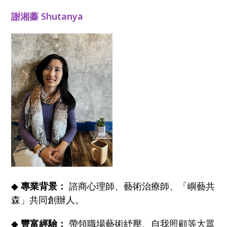
謝湘蓁 Shutanya
◆
專業背景：
諮商心理師、藝術治療師、「嶼藝共
森」共同創辦人。
◆
豐富經驗：
帶領職場藝術紓壓、自我照顧等大眾