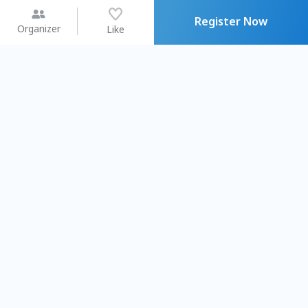
Register Now
Organizer
Like
You may like
2026.08.15 (Sat) - 08.22 (Sat)
2026.08.15 (Sat) - 08
【親子手作體驗】哈東派對！
「共織宇宙」
比哈皮、東窩蕊
共織宇宙】 七
Taipei City
New Taipei C
#
歡迎新手
1103
9
#
植物生態瓶