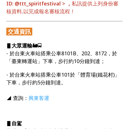
ID: @ttt_spiritfestival > ，
私訊提供上列身份審
核資料,以完成報名審核流程！
交通資訊
▋大眾運輸🚂
🚍
- 於台東火車站搭乘公車8101B、202、8172，於
「臺東轉運站」下車，步行約10分鐘到達；
- 於台東火車站搭乘公車101於「體育場(鐵花村)」
下車，步行約5分鐘到達。
◢ 查詢：
興東客運
▋自駕