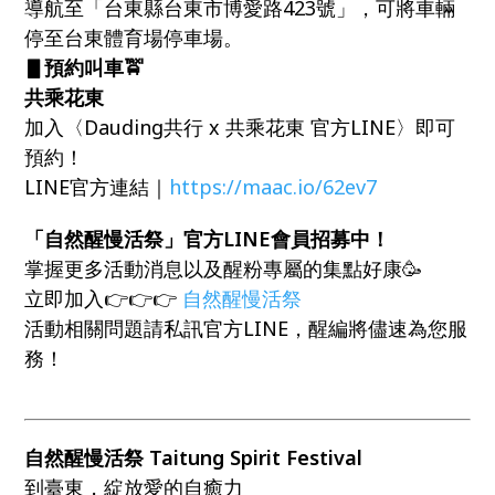
導航至「台東縣台東市博愛路423號」，可將車輛
停至台東體育場停車場。
▋預約叫車🚖
共乘花東
加入〈Dauding共行 x 共乘花東 官方LINE〉即可
預約！
LINE官方連結｜
https://maac.io/62ev7
「自然醒慢活祭」官方LINE會員招募中！
掌握更多活動消息以及醒粉專屬的集點好康🥳
立即加入👉👉👉
自然醒慢活祭
活動相關問題請私訊官方LINE，醒編將儘速為您服
務！
自然醒慢活祭 Taitung Spirit Festival
到臺東，綻放愛的自癒力