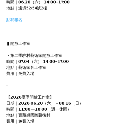
時間｜𝟬𝟲.𝟮𝟬（六） 𝟭𝟰:𝟬𝟬–𝟭𝟕:𝟬𝟬
地點｜邊境52/54號2樓
點我報名
▍開放工作室
・第二季駐村藝術家開放工作室
時間｜𝟬𝟕.𝟬𝟰（六） 𝟭𝟰:𝟬𝟬–𝟭𝟕:𝟬𝟬
地點｜藝術家各工作室
費用｜免費入場
-
【𝟮𝟬𝟮𝟲夏季開放工作室】
日期｜𝟮𝟬𝟮𝟲.𝟬𝟲.𝟮𝟬（六）－𝟬𝟴.𝟭𝟲（日）
時間｜𝟭𝟭:𝟬𝟬—𝟭𝟴:𝟬𝟬（週一休園）
地點｜寶藏巖國際藝術村
費用｜免費入場