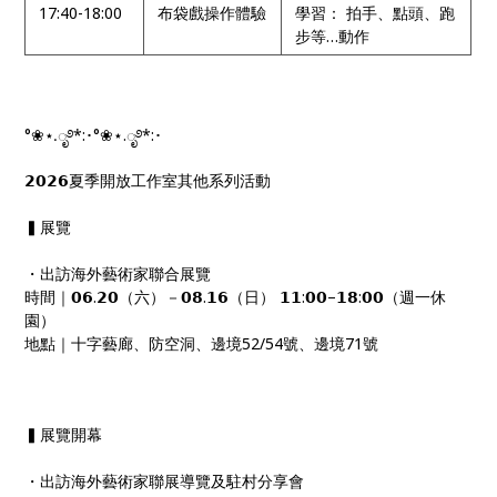
17:40-18:00
布袋戲操作體驗
學習： 拍手、點頭、跑
步等…動作
°❀⋆.ೃ࿔*:･°❀⋆.ೃ࿔*:･
𝟮𝟬𝟮𝟲夏季開放工作室其他系列活動
▍展覽
・出訪海外藝術家聯合展覽
時間｜𝟬𝟲.𝟮𝟬（六）－𝟬𝟴.𝟭𝟲（日） 𝟭𝟭:𝟬𝟬–𝟭𝟴:𝟬𝟬（週一休
園）
地點｜十字藝廊、防空洞、邊境52/54號、邊境71號
▍展覽開幕
・出訪海外藝術家聯展導覽及駐村分享會