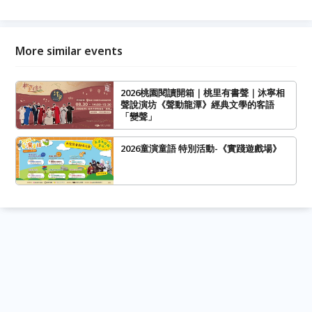
More similar events
2026桃園閱讀開箱｜桃里有書聲｜沐寧相
聲說演坊《聲動龍潭》經典文學的客語
「變聲」
2026童演童語 特別活動-《實踐遊戲場》