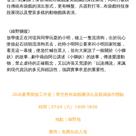
往傳統布袋戲的演出形式，更有轉盤、兵器對打等…布袋戲特技身
段展現以及豐富多樣的動物戲偶表演。
《綠野獅蹤》
放學後正在河堤與同學玩耍的小明，碰上一隻流浪狗，出於玩心
便撿起石頭朝流浪狗丟去，此時小明阿公要來叫小明回家吃飯，
看見這一幕後，便急忙喊住眾人，並向大家說了一個關於《小獅
妖》的故事…劇中藉由阿公講述《小獅妖》的故事，傳達愛護動
物，禁止虐待的正確觀念，又以誇張又荒謬的「以訛傳訛」來諷
刺現代資訊的多元與錯誤性，強調實事求是的重要性。
2026夏季開放工作室｜齊空然布袋戲團演出及戲偶操作體驗
時間｜07.04（六）14:00-18:00
地點｜綠野地
費用｜免費自由入場