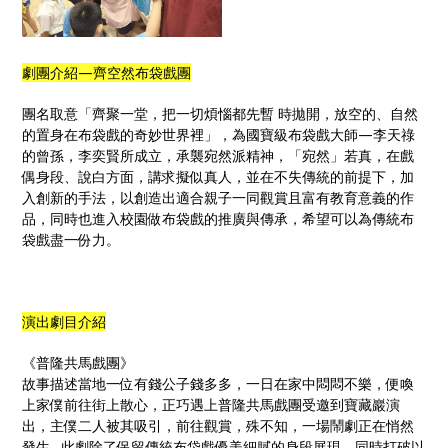
劇團介紹—齊空然布袋戲團
團名取意「齊聚一堂，把一切煩惱都先暫 時拋開，放空的、自然
的置身在布袋戲的奇妙世界裡」，為國寶級布袋戲大師—李天祿
的曾孫，李奕賢所成立，承襲宛然派精神，「宛然」若真，在戲
偶身段、說白方面，講求擬似真人，並在不失傳統的前提下，加
入創新的手法，以創造出適合親子一同觀賞且富有教育意義的作
品，同時也進入校園做布袋戲的推廣與傳承，希望可以為傳統布
袋戲盡一份力。
演出劇目介紹
《普隆共馬戲團》
故事描述當地一位有錢公子錢多多，一日在家中悶悶不樂，便喚
上家僕前往街上散心，正巧遇上普隆共馬戲團受邀到寶藏巖演
出，主僕二人被其吸引，前往觀賞，殊不知，一場鬧劇正在悄然
發生…此劇除了保留傳統布袋戲優美細膩的身段展現，同時打破以