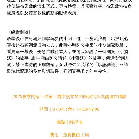
往傳統布袋戲的演出形式，更有轉盤、兵器對打等…布袋戲特技身
段展現以及豐富多樣的動物戲偶表演。
《綠野獅蹤》
放學後正在河堤與同學玩耍的小明，碰上一隻流浪狗，出於玩心
便撿起石頭朝流浪狗丟去，此時小明阿公要來叫小明回家吃飯，
看見這一幕後，便急忙喊住眾人，並向大家說了一個關於《小獅
妖》的故事…劇中藉由阿公講述《小獅妖》的故事，傳達愛護動
物，禁止虐待的正確觀念，又以誇張又荒謬的「以訛傳訛」來諷
刺現代資訊的多元與錯誤性，強調實事求是的重要性。
2026夏季開放工作室｜齊空然布袋戲團演出及戲偶操作體驗
時間｜07.04（六）14:00-18:00
地點｜綠野地
費用｜免費自由入場