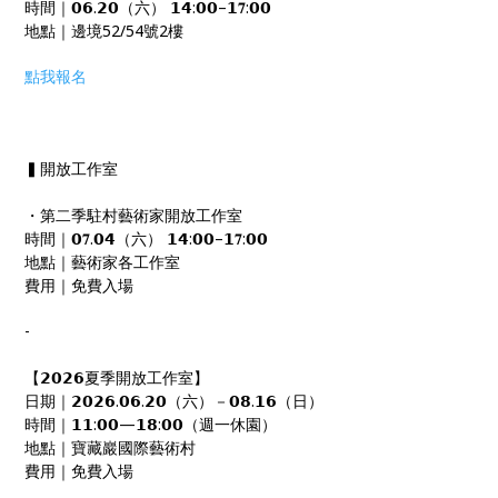
時間｜𝟬𝟲.𝟮𝟬（六） 𝟭𝟰:𝟬𝟬–𝟭𝟕:𝟬𝟬
地點｜邊境52/54號2樓
點我報名
▍開放工作室
・第二季駐村藝術家開放工作室
時間｜𝟬𝟕.𝟬𝟰（六） 𝟭𝟰:𝟬𝟬–𝟭𝟕:𝟬𝟬
地點｜藝術家各工作室
費用｜免費入場
-
【𝟮𝟬𝟮𝟲夏季開放工作室】
日期｜𝟮𝟬𝟮𝟲.𝟬𝟲.𝟮𝟬（六）－𝟬𝟴.𝟭𝟲（日）
時間｜𝟭𝟭:𝟬𝟬—𝟭𝟴:𝟬𝟬（週一休園）
地點｜寶藏巖國際藝術村
費用｜免費入場