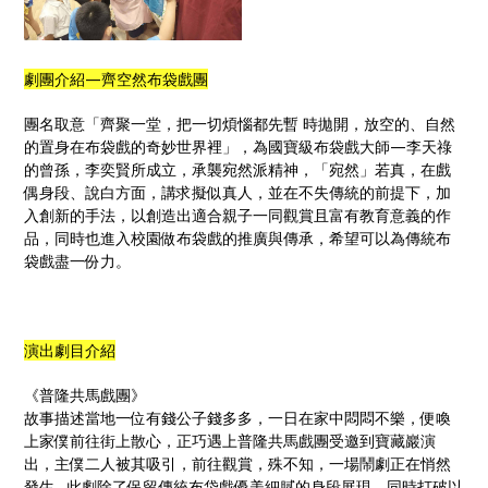
劇團介紹—齊空然布袋戲團
團名取意「齊聚一堂，把一切煩惱都先暫 時拋開，放空的、自然
的置身在布袋戲的奇妙世界裡」，為國寶級布袋戲大師—李天祿
的曾孫，李奕賢所成立，承襲宛然派精神，「宛然」若真，在戲
偶身段、說白方面，講求擬似真人，並在不失傳統的前提下，加
入創新的手法，以創造出適合親子一同觀賞且富有教育意義的作
品，同時也進入校園做布袋戲的推廣與傳承，希望可以為傳統布
袋戲盡一份力。
演出劇目介紹
《普隆共馬戲團》
故事描述當地一位有錢公子錢多多，一日在家中悶悶不樂，便喚
上家僕前往街上散心，正巧遇上普隆共馬戲團受邀到寶藏巖演
出，主僕二人被其吸引，前往觀賞，殊不知，一場鬧劇正在悄然
發生…此劇除了保留傳統布袋戲優美細膩的身段展現，同時打破以