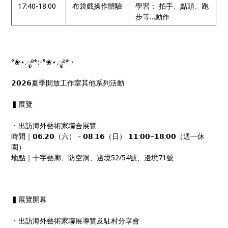
17:40-18:00
布袋戲操作體驗
學習： 拍手、點頭、跑
步等…動作
°❀⋆.ೃ࿔*:･°❀⋆.ೃ࿔*:･
𝟮𝟬𝟮𝟲夏季開放工作室其他系列活動
▍展覽
・出訪海外藝術家聯合展覽
時間｜𝟬𝟲.𝟮𝟬（六）－𝟬𝟴.𝟭𝟲（日） 𝟭𝟭:𝟬𝟬–𝟭𝟴:𝟬𝟬（週一休
園）
地點｜十字藝廊、防空洞、邊境52/54號、邊境71號
▍展覽開幕
・出訪海外藝術家聯展導覽及駐村分享會