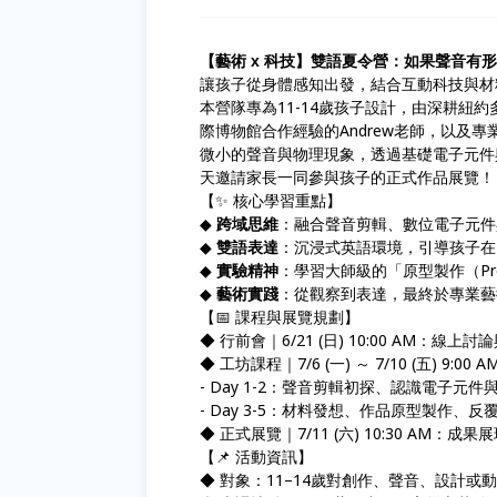
【藝術 x 科技】雙語夏令營：如果聲音有
讓孩子從身體感知出發，結合互動科技與材
本營隊專為11-14歲孩子設計，由深耕紐約
際博物館合作經驗的Andrew老師，以及
微小的聲音與物理現象，透過基礎電子元件
天邀請家長一同參與孩子的正式作品展覽！
【✨ 核心學習重點】
◆
跨域思維
：融合聲音剪輯、數位電子元件
◆
雙語表達
：沉浸式英語環境，引導孩子在
◆
實驗精神
：學習大師級的「原型製作（Pro
◆
藝術實踐
：從觀察到表達，最終於專業藝
【📅 課程與展覽規劃】
◆ 行前會｜6/21 (日) 10:00 AM
◆ 工坊課程｜7/6 (一) ～ 7/10 (五) 9:00 AM
- Day 1-2：聲音剪輯初探、認識電子元
- Day 3-5：材料發想、作品原型製作、
◆ 正式展覽｜7/11 (六) 10:30 A
【📌 活動資訊】
◆ 對象：11–14歲對創作、聲音、設計