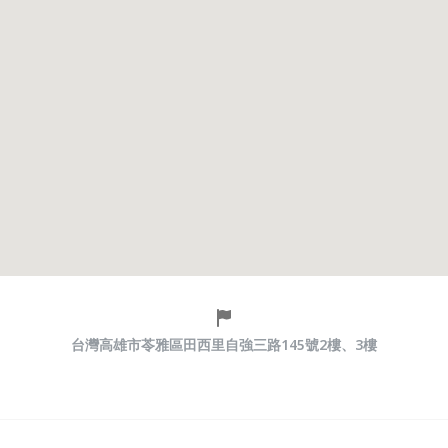
台灣高雄市苓雅區田西里自強三路145號2樓、3樓