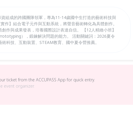
大師資組成的跨國團隊領軍，專為11-14歲國中生打造的藝術科技與
裝置實作】結合電子元件與互動系統，將聲音藝術轉化為具體創作。
創作與成果發表，培養國際設計表達自信。 【12人精緻小班】
totyping），鍛鍊解決問題的能力。 活動關鍵詞：2026夏令
術科技、互動裝置、STEAM教育、國中夏令營推薦。
your ticket from the ACCUPASS App for quick entry.
he event organizer.