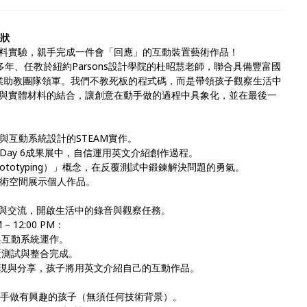
形狀
料實驗，親手完成一件會「回應」的互動裝置藝術作品！
多年、任教於紐約Parsons設計學院的杜昭慧老師，聯合具備豐富國
專業助教團隊領軍。我們不教死板的程式碼，而是帶領孩子觀察生活中
與實體材料的結合，讓創意在動手做的過程中具象化，並在最後一
與互動系統設計的STEAM實作。
Day 6成果展中，自信運用英文介紹創作過程。
totyping）」概念，在反覆測試中鍛鍊解決問題的勇氣。
術空間展示個人作品。
：線上討論與交流，開啟生活中的錄音與觀察任務。
 – 12:00 PM：
件與互動系統運作。
反覆測試與整合完成。
M：成果展現與分享，孩子將用英文介紹自己的互動作品。
或動手做有興趣的孩子（無須任何技術背景）。