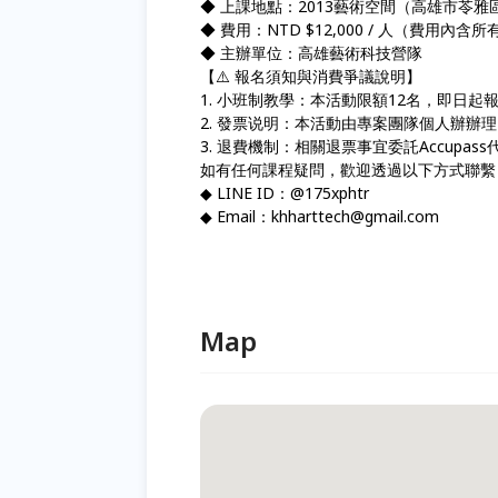
◆ 上課地點：2013藝術空間（高雄市苓雅
◆ 費用：NTD $12,000 / 人（費用內
◆ 主辦單位：高雄藝術科技營隊
【⚠️ 報名須知與消費爭議說明】
1. 小班制教學：本活動限額12名，即日起
2. 發票说明：本活動由專案團隊個人辦
3. 退費機制：相關退票事宜委託Accupass
如有任何課程疑問，歡迎透過以下方式聯繫
◆ LINE ID：@175xphtr
◆ Email：khharttech@gmail.com
Map