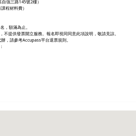
區自強三路145號2樓）
含所有課程材料費）
報名，額滿為止。
辦理，不提供發票開立服務。報名即視同同意此項說明，敬請見諒。
代辦，請參考Accupass平台退票規則。
：