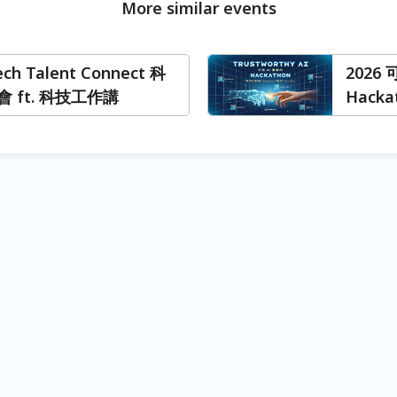
More similar events
ech Talent Connect 科
2026 
 ft. 科技工作講
Hacka