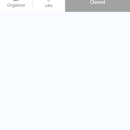
Closed
Organizer
Like
You may like
2026.08.15 (Sat) - 08.22 (Sat)
2026.08.15 (Sat) - 0
【親子手作體驗】哈東派對！
「共織宇宙」
比哈皮、東窩蕊
共織宇宙】 
Taipei City
New Taipei C
#
歡迎新手
1270
11
#
植物生態瓶