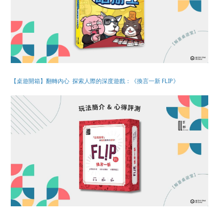
【桌遊開箱】翻轉內心 探索人際的深度遊戲：《換言一新 FLIP》