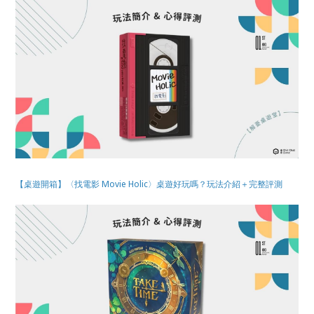
【桌遊開箱】〈找電影 Movie Holic〉桌遊好玩嗎？玩法介紹＋完整評測