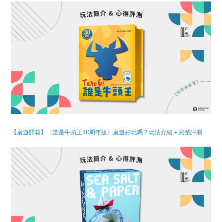
【桌遊開箱】〈誰是牛頭王30周年版〉桌遊好玩嗎？玩法介紹＋完整評測