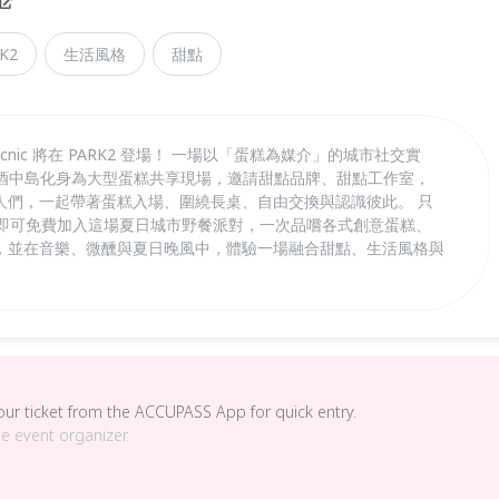
K2
生活風格
甜點
icnic 將在 PARK2 登場！ 一場以「蛋糕為媒介」的城市社交實
1F 餐酒中島化身為大型蛋糕共享現場，邀請甜點品牌、甜點工作室，
人們，一起帶著蛋糕入場、圍繞長桌、自由交換與認識彼此。 只
，即可免費加入這場夏日城市野餐派對，一次品嚐各式創意蛋糕、
，並在音樂、微醺與夏日晚風中，體驗一場融合甜點、生活風格與
your ticket from the ACCUPASS App for quick entry.
he event organizer.