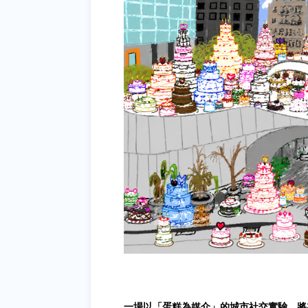
一場以「蛋糕為媒介」的城市社交實驗，將在 𝙋