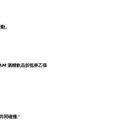
活動。
& 𝙅𝘼𝙈 𝙅𝘼𝙈 酒精飲品折抵券乙張
共同碰撞.ᐟ