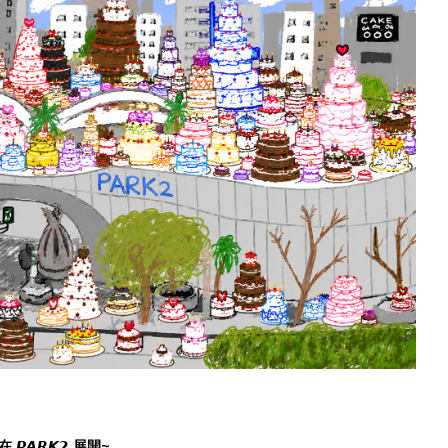
𝙍𝙆𝟮 展開~