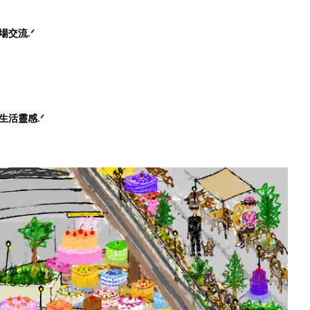
場交流.ᐟ
生活靈感.ᐟ