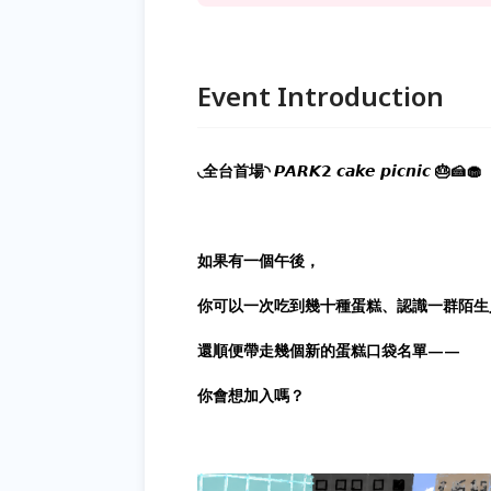
Event Introduction
◟全台首場◝ 𝙋𝘼𝙍𝙆𝟮 𝙘𝙖𝙠𝙚 𝙥𝙞𝙘𝙣𝙞𝙘 🎂🍰🧁
如果有一個午後，
你可以一次吃到幾十種蛋糕、認識一群陌生
還順便帶走幾個新的蛋糕口袋名單——
你會想加入嗎？