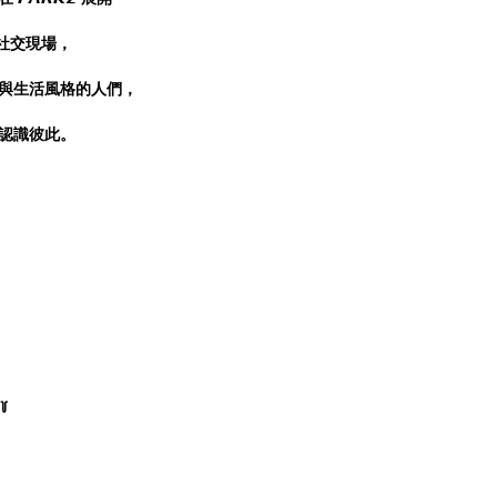
糕社交現場，
與生活風格的人們，
認識彼此。
꒦