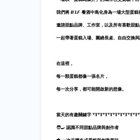
我們將 𝘽𝟭𝙁 餐酒中島化身為一場大型蛋
邀請甜點品牌、工作室，以及所有喜歡甜點
一起帶著蛋糕入場、圍繞長桌、自由交換與
在這裡，
每一顆蛋糕都像一張名片，
每一次分享，都可能開啟新的想像。
當天的有趣關鍵字 ꒷꒦꒷꒦꒷꒦꒷꒦꒷꒦꒷꒦꒷꒦꒷꒦꒷꒦꒷
🧑‍🍳 認識不同甜點品牌與創作者