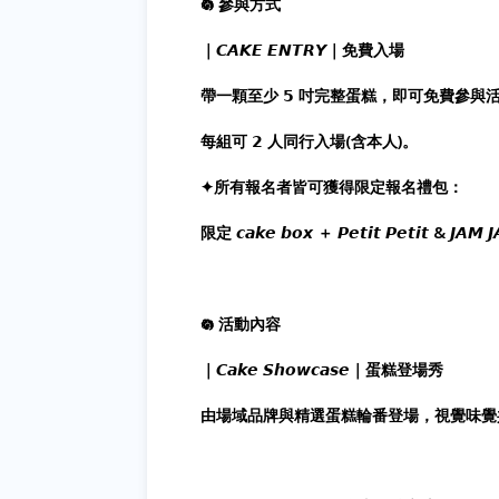
𖡎 參與方式
｜𝘾𝘼𝙆𝙀 𝙀𝙉𝙏𝙍𝙔｜免費入場
帶一顆至少 𝟱 吋完整蛋糕，即可免費參與
每組可 𝟮 人同行入場(含本人)。
✦所有報名者皆可獲得限定報名禮包：
限定 𝙘𝙖𝙠𝙚 𝙗𝙤𝙭 ＋ 𝙋𝙚𝙩𝙞𝙩 𝙋𝙚𝙩𝙞𝙩 
𖡎 活動內容
｜𝘾𝙖𝙠𝙚 𝙎𝙝𝙤𝙬𝙘𝙖𝙨𝙚｜蛋糕登場秀
由場域品牌與精選蛋糕輪番登場，視覺味覺