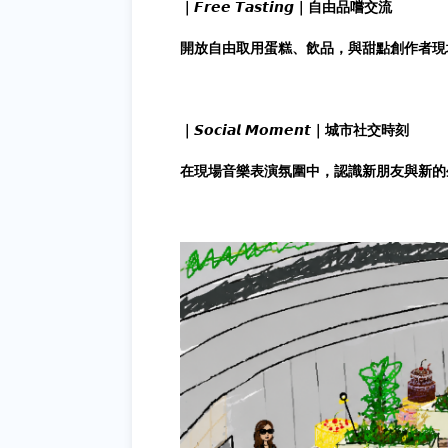
｜𝙁𝙧𝙚𝙚 𝙏𝙖𝙨𝙩𝙞𝙣𝙜｜自由品嚐交流
開放自由取用蛋糕、飲品，與甜點創作者現
｜𝙎𝙤𝙘𝙞𝙖𝙡 𝙈𝙤𝙢𝙚𝙣𝙩｜城市社交時刻
在現場音樂表演氛圍中，認識新朋友與新的