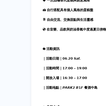
🍓 一次品嚐各式蛋糕與創意風味
🍰 自行搭配具有個人風格的蛋糕盤
🥂 自由交流、交換甜點與生活靈感
💿 在音樂、品飲與奶油香氣中度過夏日傍
𖡎 活動資訊
｜活動日期｜𝟬𝟲.𝟮𝟬 𝙎𝙖𝙩.
｜活動時間｜𝟭𝟳:𝟬𝟬 – 𝟭𝟵:𝟬𝟬
｜開放入場｜𝟭𝟲:𝟯𝟬 – 𝟭𝟳:𝟬𝟬
｜活動地點｜𝙋𝘼𝙍𝙆𝟮 𝘽𝟭𝙁 餐酒中島