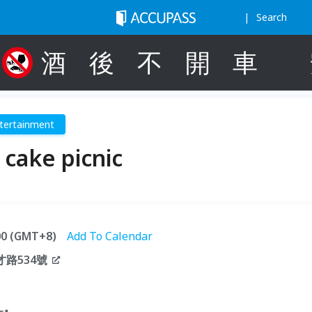
Search
酒
後
不
開
車
tertainment
ake picnic
:00 (GMT+8)
Add To Calendar
路534號