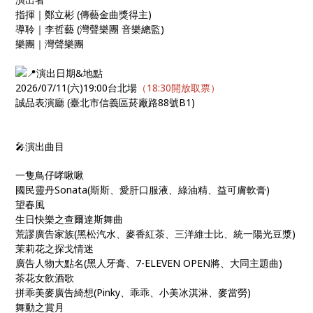
指揮｜鄭立彬 (傳藝金曲獎得主)
導聆｜李哲藝 (灣聲樂團 音樂總監)
樂團｜灣聲樂團
演出日期&地點
2026/07/11(六)19:00台北場
（18:30開放取票）
誠品表演廳 (臺北市信義區菸廠路88號B1)
🎤演出曲目
一隻鳥仔哮啾啾
國民靈丹Sonata(斯斯、愛肝口服液、綠油精、益可膚軟膏)
望春風
生日快樂之查爾達斯舞曲
荒謬廣告家族(黑松汽水、麥香紅茶、三洋維士比、統一陽光豆漿)
茉莉花之探戈情迷
廣告人物大點名(黑人牙膏、7-ELEVEN OPEN將、大同主題曲)
茶花女飲酒歌
拼乖美麥廣告綺想(Pinky、乖乖、小美冰淇淋、麥當勞)
舞動之賞月