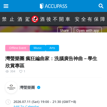
禁
止
酒
駕
酒
後
不
開
車
安
全
有
保
障
Share
Open with app
Offline Event
Music
Arts
灣聲樂團 瘋狂編曲家：洗腦廣告神曲－學生
欣賞專區
304
1
灣聲樂團
2026.07.11 (Sat) 19:00 - 21:30 (GMT+8)
Add To Calendar