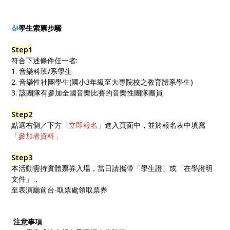
🎻
學生索票步驟
Step1
符合下述條件任一者:
1. 音樂科班/系學生
2. 音樂性社團學生(國小3年級至大專院校之教育體系學生)
3. 該團隊有參加全國音樂比賽的音樂性團隊團員
Step2
點選右側／下方
「立即報名」
進入頁面中，並於報名表中填寫
「參加者資料」
Step3
本活動需持實體票券入場，當日請攜帶「學生證」或「在學證明
文件」，
至表演廳前台-取票處領取票券
注意事項