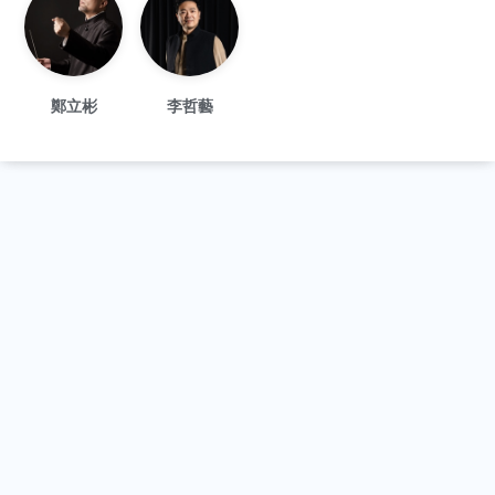
鄭立彬
李哲藝