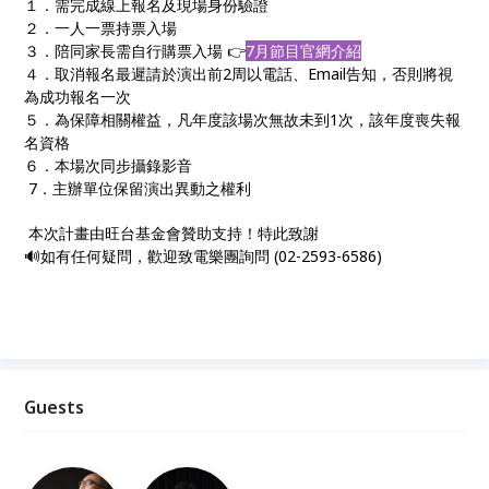
１．
需完成線上報名及現場身份驗證
２．
一人一票持票入場
３．
陪同家長需自行購票入場 👉
7月節目官網介紹
４．
取消報名最遲請於演出前2周以電話、Email告知，否則將視
為成功報名一次
５．
為保障相關權益，凡年度該場次無故未到1次，該年度喪失報
名資格
６．本場次同步攝錄影音
7．
主辦單位保留演出異動之權利
本次計畫由旺台基金會贊助支持！特此致謝
🔊如有任何疑問，歡迎致電樂團詢問 (02-2593-6586)
Guests