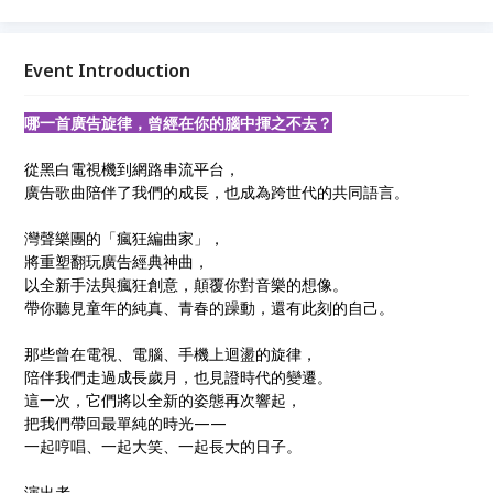
樂的想像，帶你聽見童年的純真、青春的躁動，還有此
刻的自己。名額有限，快來報名吧！
Event Introduction
哪一首廣告旋律，曾經在你的腦中揮之不去？
從黑白電視機到網路串流平台，
廣告歌曲陪伴了我們的成長，也成為跨世代的共同語言。
灣聲樂團的「瘋狂編曲家」，
將重塑翻玩廣告經典神曲，
以全新手法與瘋狂創意，顛覆你對音樂的想像。
帶你聽見童年的純真、青春的躁動，還有此刻的自己。
那些曾在電視、電腦、手機上迴盪的旋律，
陪伴我們走過成長歲月，也見證時代的變遷。
這一次，它們將以全新的姿態再次響起，
把我們帶回最單純的時光——
一起哼唱、一起大笑、一起長大的日子。
演出者