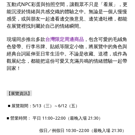
互動式
NPC
彩蛋與拍照空間，讓觀眾不只是「看展」，更
能沉浸於情緒與共感交織的體驗之中。無論是一個人慢慢
感受，或與朋友一起邊看邊交換意見、邊笑邊吐槽，都能
在展覽裡找到屬於自己的情緒瞬間。
現場同步推出多款
台灣限定周邊商品
，包含可愛的毛絨角
色發帶、行李吊牌、貼紙等限定小物，將展覽中的角色與
經典台詞延伸至日常生活中。不論是收藏、送禮，或作為
觀展紀念，都能把這份可愛又充滿共鳴的情緒體驗一起帶
回家！
【展覽資訊】
■ 展覽期間：5/13（三）～6/12（五）
■ 營業時間： 平日 11:00–22:00（最晚入場 21:30）
假日／例假日 10:30–22:00（最晚入場 21:30）