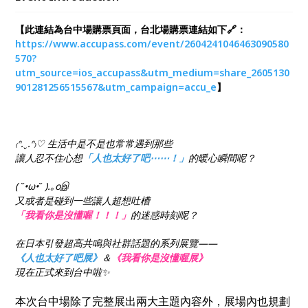
【此連結為台中場購票頁面，台北場購票連結如下🔗：
https://www.accupass.com/event/2604241046463090580
570?
utm_source=ios_accupass&utm_medium=share_2605130
901281256515567&utm_campaign=accu_e
】
₍ᐢ.ˬ.ᐢ₎♡ 生活中是不是也常常遇到那些
讓人忍不住心想
「人也太好了吧⋯⋯！」
的暖心瞬間呢？
( ˘•ω•˘ ).｡oஇ
又或者是碰到一些讓人超想吐槽
「我看你是沒懂喔！！！」
的迷惑時刻呢？
在日本引發超高共鳴與社群話題的系列展覽——
《人也太好了吧展》
＆
《我看你是沒懂喔展》
現在正式來到台中啦✨
本次台中場除了完整展出兩大主題內容外，展場內也規劃