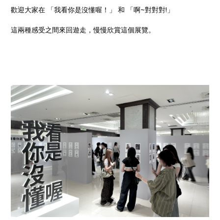
歡迎大家在 「我看你是沒懂喔！」 和 「啊~對對對!」
這兩種感受之間來回遊走，慢慢欣賞這個展覽。