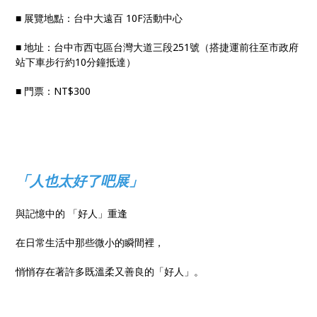
■ 展覽地點：台中大遠百 10F活動中心
■ 地址：台中市西屯區台灣大道三段251號（搭捷運前往至市政府
站下車步行約10分鐘抵達）
■ 門票：NT$300
「人也太好了吧展」
與記憶中的 「好人」重逢
在日常生活中那些微小的瞬間裡，
悄悄存在著許多既溫柔又善良的「好人」。