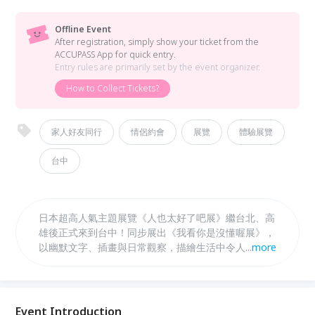
Offline Event
After registration, simply show your ticket from the
ACCUPASS App for quick entry.
Entry rules are primarily set by the event organizer.
How to Collect Tickets?
家人好友同行
情侶約會
展覽
體驗展覽
台中
日本超高人氣主題展覽《人也太好了吧展》繼台北、高
雄後正式來到台中！同步展出《我看你是沒懂喔展》，
以幽默文字、插畫與日常觀察，描繪生活中令人會心一
...
more
笑的暖心瞬間與微妙情緒，帶來充滿共鳴與療癒感的沉
浸式體驗。
Event Introduction