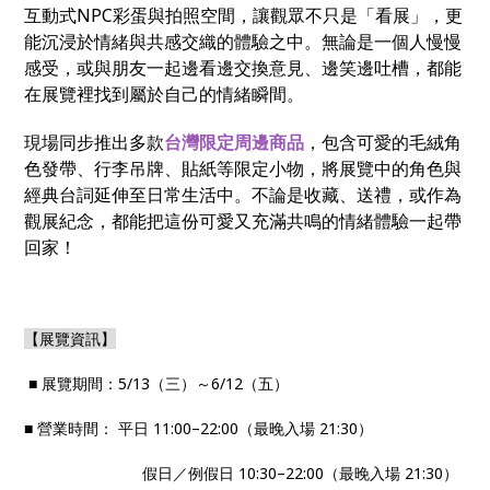
互動式
NPC
彩蛋與拍照空間，讓觀眾不只是「看展」，更
能沉浸於情緒與共感交織的體驗之中。無論是一個人慢慢
感受，或與朋友一起邊看邊交換意見、邊笑邊吐槽，都能
在展覽裡找到屬於自己的情緒瞬間。
現場同步推出多款
台灣限定周邊商品
，包含可愛的毛絨角
色發帶、行李吊牌、貼紙等限定小物，將展覽中的角色與
經典台詞延伸至日常生活中。不論是收藏、送禮，或作為
觀展紀念，都能把這份可愛又充滿共鳴的情緒體驗一起帶
回家！
【展覽資訊】
■ 展覽期間：5/13（三）～6/12（五）
■ 營業時間： 平日 11:00–22:00（最晚入場 21:30）
假日／例假日 10:30–22:00（最晚入場 21:30）