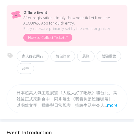
Offline Event
After registration, simply show your ticket from the
ACCUPASS App for quick entry.
Entry rules are primarily set by the event organizer.
How to Collect Tickets?
家人好友同行
情侶約會
展覽
體驗展覽
台中
日本超高人氣主題展覽《人也太好了吧展》繼台北、高
雄後正式來到台中！同步展出《我看你是沒懂喔展》，
以幽默文字、插畫與日常觀察，描繪生活中令人會心一
...
more
笑的暖心瞬間與微妙情緒，帶來充滿共鳴與療癒感的沉
浸式體驗。
Event Introduction