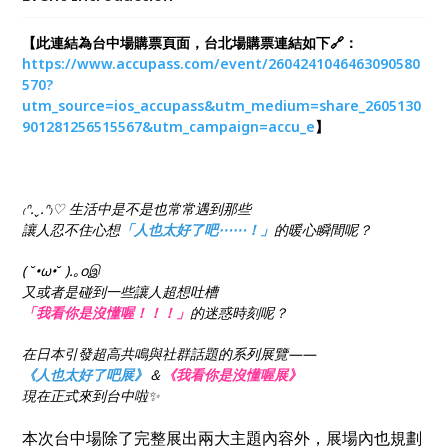
【此連結為台中場購票頁面，台北場購票連結如下🔗：
https://www.accupass.com/event/2604241046463090580
570?
utm_source=ios_accupass&utm_medium=share_2605130
901281256515567&utm_campaign=accu_e
】
₍ᐢ.ˬ.ᐢ₎♡ 生活中是不是也常常遇到那些
讓人忍不住心想
「人也太好了吧⋯⋯！」
的暖心瞬間呢？
( ˘•ω•˘ ).｡oஇ
又或者是碰到一些讓人超想吐槽
「我看你是沒懂喔！！！」
的迷惑時刻呢？
在日本引發超高共鳴與社群話題的系列展覽——
《人也太好了吧展》
＆
《我看你是沒懂喔展》
現在正式來到台中啦✨
本次台中場除了完整展出兩大主題內容外，展場內也規劃