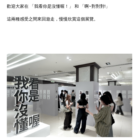
歡迎大家在 「我看你是沒懂喔！」 和 「啊~對對對!」
這兩種感受之間來回遊走，慢慢欣賞這個展覽。