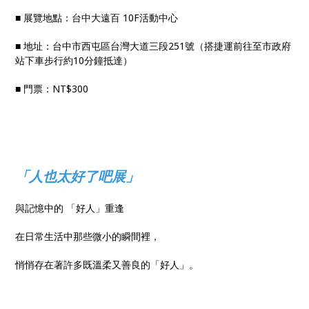
■ 展覽地點：台中大遠百 10F活動中心
■ 地址：台中市西屯區台灣大道三段251號（搭捷運前往至市政府
站下車步行約10分鐘抵達）
■ 門票：NT$300
「人也太好了吧展」
與記憶中的 「好人」重逢
在日常生活中那些微小的瞬間裡，
悄悄存在著許多既溫柔又善良的「好人」。