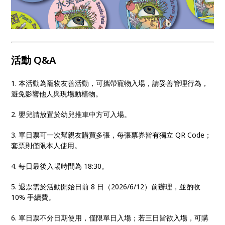
活動 Q&A
1. 本活動為寵物友善活動，可攜帶寵物入場，請妥善管理行為，
避免影響他人與現場動植物。
2. 嬰兒請放置於幼兒推車中方可入場。
3. 單日票可一次幫親友購買多張，每張票券皆有獨立 QR Code；
套票則僅限本人使用。
4. 每日最後入場時間為 18:30。
5. 退票需於活動開始日前 8 日（2026/6/12）前辦理，並酌收
10% 手續費。
6. 單日票不分日期使用，僅限單日入場；若三日皆欲入場，可購