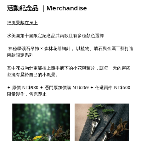
活動紀念品 ｜Merchandise
把風景戴在身上
水美園第十屆限定紀念品共兩款且有多種顏色選擇
神秘學礦石吊飾 × 森林花器胸針， 以植物、礦石與金屬工藝打造
兩款限定系列
其中花器胸針更能插上隨手摘下的小花與葉片，讓每一天的穿搭
都擁有屬於自己的小風景。
✦ 原價 NT$980 ✦ 憑門票加價購 NT$269 ✦ 任選兩件 NT$500
限量製作，售完即止