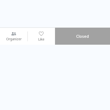
Closed
Organizer
Like
You may like
2026.08.15 (Sat) - 08.22 (Sat)
2026.08.15 (Sat) - 0
【親子手作體驗】哈東派對！
「共織宇宙」