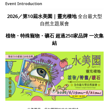
飲休閒，讓人在輕鬆流動的空間中，與自然重新建立連
Event Introduction
結，2026 端午節邀你走進自然，也歡迎帶著自己的萌
寵於此再次相聚。
2026／第10屆水美園｜靈光棲地
全台最大型
自然主題展會
植物
・
特殊寵物
・
礦石
超過250家品牌 一次集
結