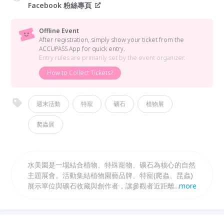
Facebook 粉絲專頁
Offline Event
After registration, simply show your ticket from the
ACCUPASS App for quick entry.
Entry rules are primarily set by the event organizer.
How to Collect Tickets?
週末活動
特寵
礦石
植物展
爬蟲展
水美園是一場結合植物、特殊寵物、礦石為核心的自然
主題展會。活動集結植物園藝品牌、特寵(爬蟲、昆蟲)
展示單位與礦石收藏與創作者，讓參觀者近距離感受生
...
more
命的樣貌與自然能量。無論是植物愛好者、特寵飼主、
礦石收藏者，或想在春節放慢腳步的人，都能在水美園
找到屬於自己的停留方式。水美園融合展售、市集、餐