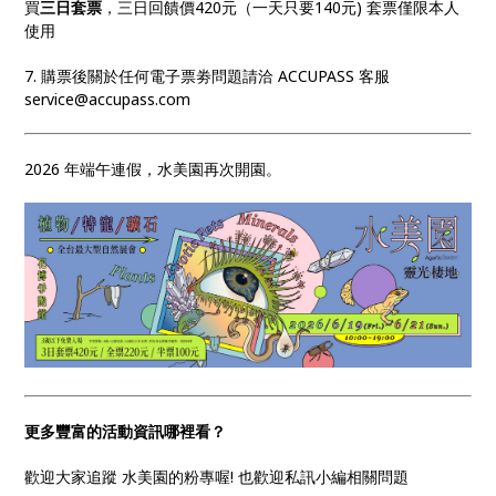
買
三日套票
，三日回饋價420元（一天只要140元) 套票僅限本人
使用
7. 購票後關於任何電子票劵問題請洽 ACCUPASS 客服
service@accupass.com
2026 年端午連假，水美園再次開園。
更多豐富的活動資訊哪裡看？
歡迎大家追蹤 水美園的粉專喔! 也歡迎私訊小編相關問題