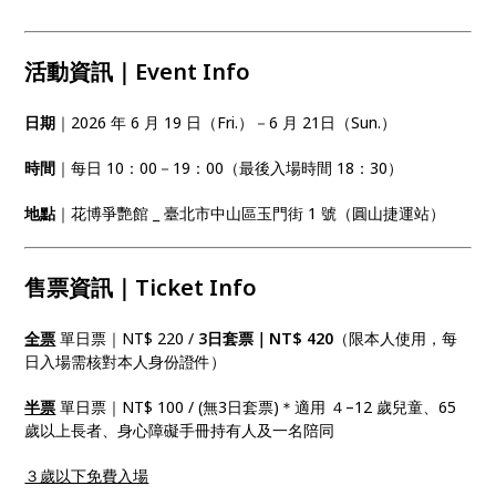
活動資訊｜Event Info
日期
｜2026 年 6 月 19 日（Fri.）－6 月 21日（Sun.）
時間
｜每日 10：00－19：00（最後入場時間 18：30）
地點
｜花博爭艷館 _ 臺北市中山區玉門街 1 號（圓山捷運站）
售票資訊｜Ticket Info
全票
單日票｜NT$ 220 /
3日套票｜NT$ 420
（限本人使用，每
日入場需核對本人身份證件）
半票
單日票｜NT$ 100 / (無3日套票)＊適用 ４–12 歲兒童、65
歲以上長者、身心障礙手冊持有人及一名陪同
３歲以下免費入場