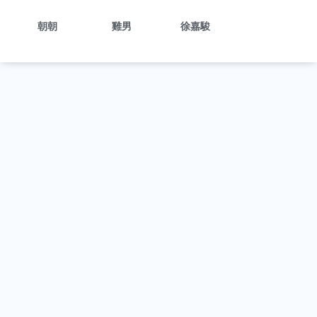
朝朝
雞男
徐嘉駿