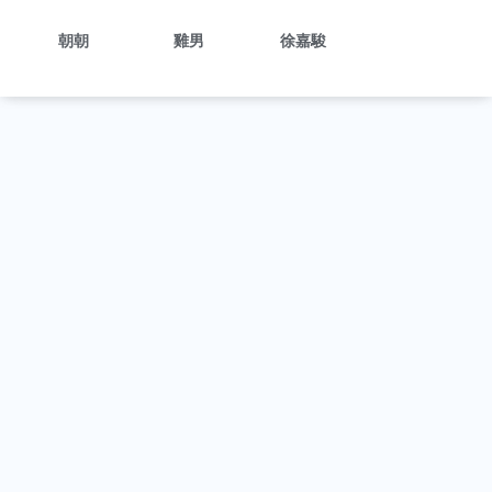
朝朝
雞男
徐嘉駿