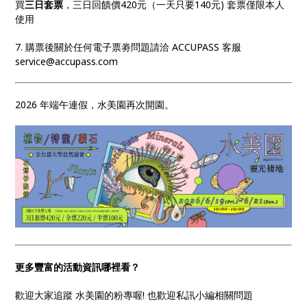
買
三日套票
，三日回饋價420元（一天只要140元) 套票僅限本人
使用
7. 購票後關於任何電子票劵問題請洽 ACCUPASS 客服
service@accupass.com
2026 年端午連假，水美園再次開園。
更多豐富的活動資訊哪裡看？
歡迎大家追蹤 水美園的粉專喔! 也歡迎私訊小編相關問題