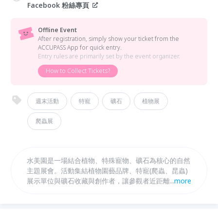
Facebook 粉絲專頁
Offline Event
After registration, simply show your ticket from the
ACCUPASS App for quick entry.
Entry rules are primarily set by the event organizer.
How to Collect Tickets?
週末活動
特寵
礦石
植物展
爬蟲展
水美園是一場結合植物、特殊寵物、礦石為核心的自然
主題展會。活動集結植物園藝品牌、特寵(爬蟲、昆蟲)
展示單位與礦石收藏與創作者，讓參觀者近距離感受生
...
more
命的樣貌與自然能量。無論是植物愛好者、特寵飼主、
礦石收藏者，或想在春節放慢腳步的人，都能在水美園
找到屬於自己的停留方式。水美園融合展售、市集、餐