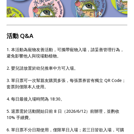
活動 Q&A
1. 本活動為寵物友善活動，可攜帶寵物入場，請妥善管理行為，
避免影響他人與現場動植物。
2. 嬰兒請放置於幼兒推車中方可入場。
3. 單日票可一次幫親友購買多張，每張票券皆有獨立 QR Code；
套票則僅限本人使用。
4. 每日最後入場時間為 18:30。
5. 退票需於活動開始日前 8 日（2026/6/12）前辦理，並酌收
10% 手續費。
6. 單日票不分日期使用，僅限單日入場；若三日皆欲入場，可購