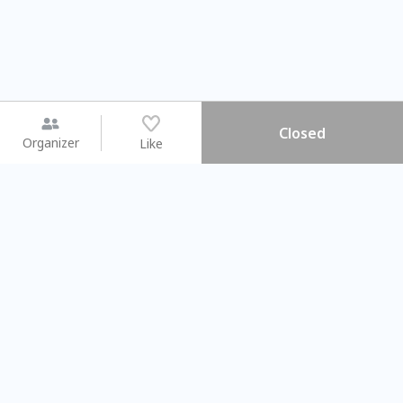
Closed
Organizer
Like
You may like
2026.08.15 (Sat) - 08.22 (Sat)
2026.08.15 (Sat) - 0
【親子手作體驗】哈東派對！
「共織宇宙」