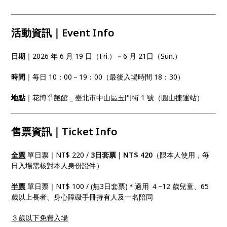
活動資訊｜Event Info
日期
｜2026 年 6 月 19 日（Fri.）－6 月 21日（Sun.）
時間
｜每日 10：00－19：00（最後入場時間 18：30）
地點
｜花博爭艷館 _ 臺北市中山區玉門街 1 號（圓山捷運站）
售票資訊｜Ticket Info
全票
單日票｜NT$ 220 /
3日套票｜NT$ 420
（限本人使用，每
日入場需核對本人身份證件）
半票
單日票｜NT$ 100 / (無3日套票)＊適用 ４–12 歲兒童、65
歲以上長者、身心障礙手冊持有人及一名陪同
３歲以下免費入場