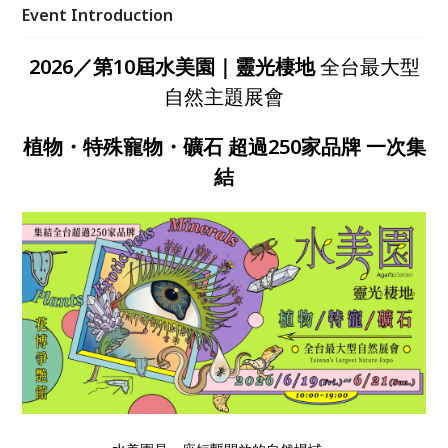
飲休閒，讓人在輕鬆流動的空間中，與自然重新建立連
Event Introduction
結，2026 端午節邀你走進自然，也歡迎帶著自己的萌
寵於此再次相聚。
2026／第10屆水美園｜靈光棲地
全台最大型
自然主題展會
植物
・
特殊寵物
・
礦石
超過250家品牌 一次集
結