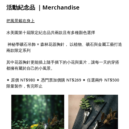
活動紀念品 ｜Merchandise
把風景戴在身上
水美園第十屆限定紀念品共兩款且有多種顏色選擇
神秘學礦石吊飾 × 森林花器胸針， 以植物、礦石與金屬工藝打造
兩款限定系列
其中花器胸針更能插上隨手摘下的小花與葉片，讓每一天的穿搭
都擁有屬於自己的小風景。
✦ 原價 NT$980 ✦ 憑門票加價購 NT$269 ✦ 任選兩件 NT$500
限量製作，售完即止