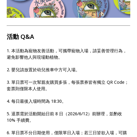
活動 Q&A
1. 本活動為寵物友善活動，可攜帶寵物入場，請妥善管理行為，
避免影響他人與現場動植物。
2. 嬰兒請放置於幼兒推車中方可入場。
3. 單日票可一次幫親友購買多張，每張票券皆有獨立 QR Code；
套票則僅限本人使用。
4. 每日最後入場時間為 18:30。
5. 退票需於活動開始日前 8 日（2026/6/12）前辦理，並酌收
10% 手續費。
6. 單日票不分日期使用，僅限單日入場；若三日皆欲入場，可購