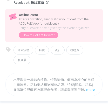
Facebook 粉絲專頁
Offline Event
After registration, simply show your ticket from the
ACCUPASS App for quick entry.
Entry rules are primarily set by the event organizer.
How to Collect Tickets?
週末活動
特寵
礦石
植物展
爬蟲展
水美園是一場結合植物、特殊寵物、礦石為核心的自然
主題展會。活動集結植物園藝品牌、特寵(爬蟲、昆蟲)
展示單位與礦石收藏與創作者，讓參觀者近距離感受生
...
more
命的樣貌與自然能量。無論是植物愛好者、特寵飼主、
礦石收藏者，或想在春節放慢腳步的人，都能在水美園
找到屬於自己的停留方式。水美園融合展售、市集、餐