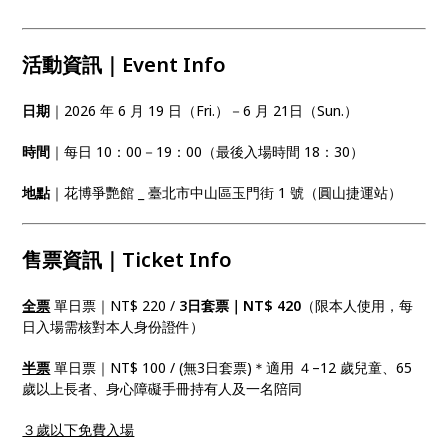
活動資訊｜Event Info
日期
｜2026 年 6 月 19 日（Fri.）－6 月 21日（Sun.）
時間
｜每日 10：00－19：00（最後入場時間 18：30）
地點
｜花博爭艷館 _ 臺北市中山區玉門街 1 號（圓山捷運站）
售票資訊｜Ticket Info
全票
單日票｜NT$ 220 /
3日套票｜NT$ 420
（限本人使用，每
日入場需核對本人身份證件）
半票
單日票｜NT$ 100 / (無3日套票)＊適用 ４–12 歲兒童、65
歲以上長者、身心障礙手冊持有人及一名陪同
３歲以下免費入場