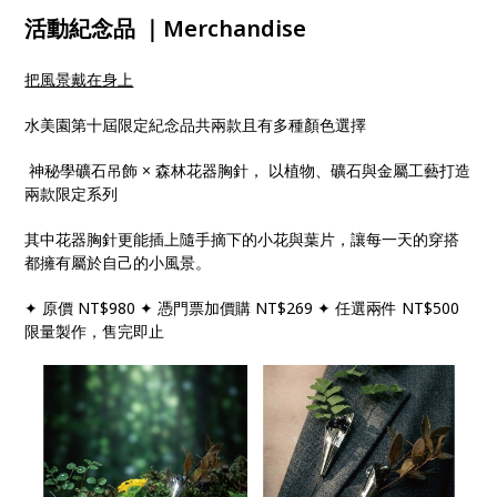
活動紀念品 ｜Merchandise
把風景戴在身上
水美園第十屆限定紀念品共兩款且有多種顏色選擇
神秘學礦石吊飾 × 森林花器胸針， 以植物、礦石與金屬工藝打造
兩款限定系列
其中花器胸針更能插上隨手摘下的小花與葉片，讓每一天的穿搭
都擁有屬於自己的小風景。
✦ 原價 NT$980 ✦ 憑門票加價購 NT$269 ✦ 任選兩件 NT$500
限量製作，售完即止