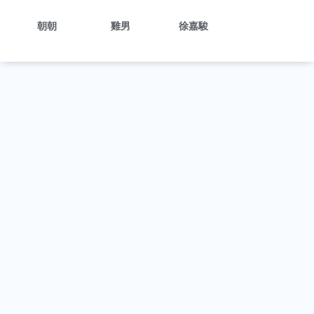
朝朝
雞男
徐嘉駿