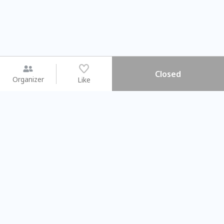
Closed
Organizer
Like
You may like
2026.08.15 (Sat) - 08.22 (Sat)
2026.08.15 (Sat) - 0
【親子手作體驗】哈東派對！
「共織宇宙」