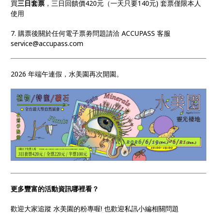
買
三日套票
，三日回饋價420元（一天只要140元) 套票僅限本人
使用
7. 購票後關於任何電子票劵問題請洽 ACCUPASS 客服
service@accupass.com
2026 年端午連假，水美園再次開園。
更多豐富的活動資訊哪裡看？
歡迎大家追蹤 水美園的粉專喔! 也歡迎私訊小編相關問題