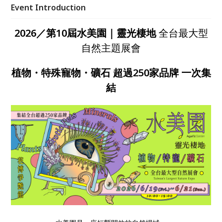
飲休閒，讓人在輕鬆流動的空間中，與自然重新建立連
Event Introduction
結，2026 端午節邀你走進自然，也歡迎帶著自己的萌
寵於此再次相聚。
2026／第10屆水美園｜靈光棲地
全台最大型
自然主題展會
植物
・
特殊寵物
・
礦石
超過250家品牌 一次集
結