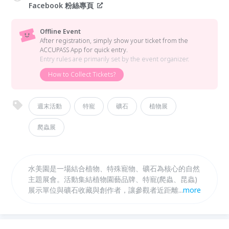
Facebook 粉絲專頁
Offline Event
After registration, simply show your ticket from the
ACCUPASS App for quick entry.
Entry rules are primarily set by the event organizer.
How to Collect Tickets?
週末活動
特寵
礦石
植物展
爬蟲展
水美園是一場結合植物、特殊寵物、礦石為核心的自然
主題展會。活動集結植物園藝品牌、特寵(爬蟲、昆蟲)
展示單位與礦石收藏與創作者，讓參觀者近距離感受生
...
more
命的樣貌與自然能量。無論是植物愛好者、特寵飼主、
礦石收藏者，或想在春節放慢腳步的人，都能在水美園
找到屬於自己的停留方式。水美園融合展售、市集、餐