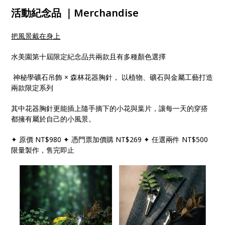
活動紀念品 ｜Merchandise
把風景戴在身上
水美園第十屆限定紀念品共兩款且有多種顏色選擇
神秘學礦石吊飾 × 森林花器胸針， 以植物、礦石與金屬工藝打造
兩款限定系列
其中花器胸針更能插上隨手摘下的小花與葉片，讓每一天的穿搭
都擁有屬於自己的小風景。
✦ 原價 NT$980 ✦ 憑門票加價購 NT$269 ✦ 任選兩件 NT$500
限量製作，售完即止