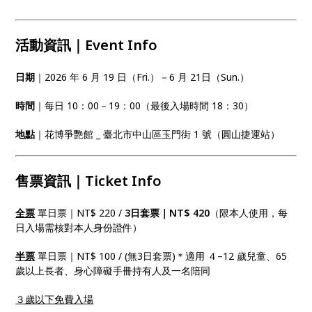
活動資訊｜Event Info
日期
｜2026 年 6 月 19 日（Fri.）－6 月 21日（Sun.）
時間
｜每日 10：00－19：00（最後入場時間 18：30）
地點
｜花博爭艷館 _ 臺北市中山區玉門街 1 號（圓山捷運站）
售票資訊｜Ticket Info
全票
單日票｜NT$ 220 /
3日套票｜NT$ 420
（限本人使用，每
日入場需核對本人身份證件）
半票
單日票｜NT$ 100 / (無3日套票)＊適用 ４–12 歲兒童、65
歲以上長者、身心障礙手冊持有人及一名陪同
３歲以下免費入場