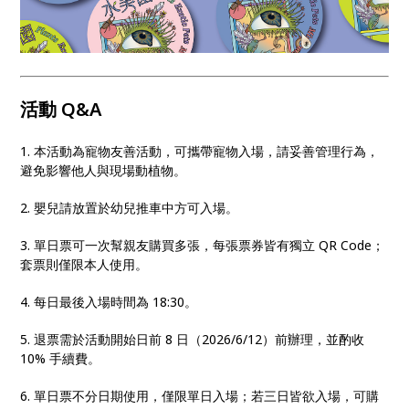
活動 Q&A
1. 本活動為寵物友善活動，可攜帶寵物入場，請妥善管理行為，
避免影響他人與現場動植物。
2. 嬰兒請放置於幼兒推車中方可入場。
3. 單日票可一次幫親友購買多張，每張票券皆有獨立 QR Code；
套票則僅限本人使用。
4. 每日最後入場時間為 18:30。
5. 退票需於活動開始日前 8 日（2026/6/12）前辦理，並酌收
10% 手續費。
6. 單日票不分日期使用，僅限單日入場；若三日皆欲入場，可購