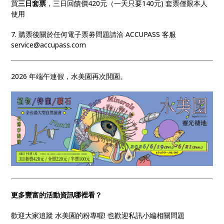
買
三日套票
，三日回饋價420元（一天只要140元) 套票僅限本人
使用
7. 購票後關於任何電子票劵問題請洽 ACCUPASS 客服
service@accupass.com
2026 年端午連假，水美園再次開園。
更多豐富的活動資訊哪裡看？
歡迎大家追蹤 水美園的粉專喔! 也歡迎私訊小編相關問題