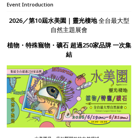
飲休閒，讓人在輕鬆流動的空間中，與自然重新建立連
Event Introduction
結，2026 端午節邀你走進自然，也歡迎帶著自己的萌
寵於此再次相聚。
2026／第10屆水美園｜靈光棲地
全台最大型
自然主題展會
植物
・
特殊寵物
・
礦石
超過250家品牌 一次集
結