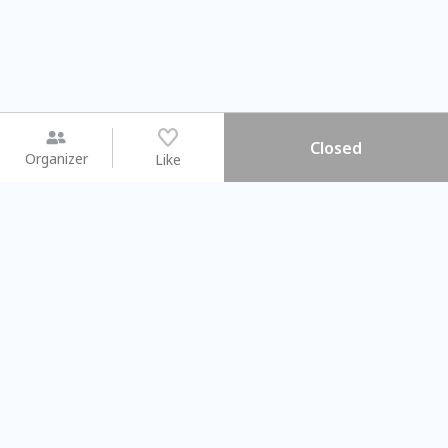
Closed
Organizer
Like
You may like
2026.08.15 (Sat) - 08.22 (Sat)
2026.08.15 (Sat) - 08
【親子手作體驗】哈東派對！
「共織宇宙」