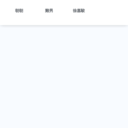
朝朝
雞男
徐嘉駿