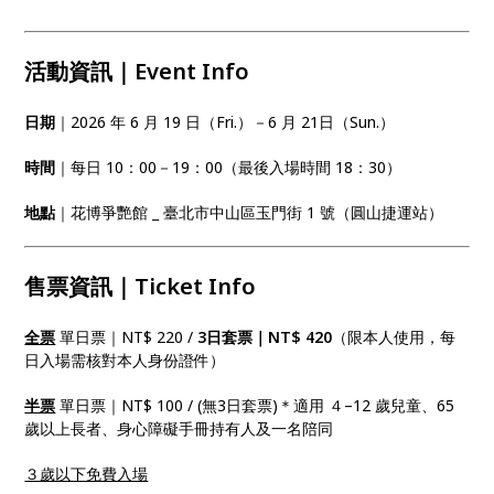
活動資訊｜Event Info
日期
｜2026 年 6 月 19 日（Fri.）－6 月 21日（Sun.）
時間
｜每日 10：00－19：00（最後入場時間 18：30）
地點
｜花博爭艷館 _ 臺北市中山區玉門街 1 號（圓山捷運站）
售票資訊｜Ticket Info
全票
單日票｜NT$ 220 /
3日套票｜NT$ 420
（限本人使用，每
日入場需核對本人身份證件）
半票
單日票｜NT$ 100 / (無3日套票)＊適用 ４–12 歲兒童、65
歲以上長者、身心障礙手冊持有人及一名陪同
３歲以下免費入場