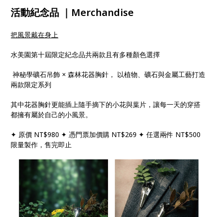
活動紀念品 ｜Merchandise
把風景戴在身上
水美園第十屆限定紀念品共兩款且有多種顏色選擇
神秘學礦石吊飾 × 森林花器胸針， 以植物、礦石與金屬工藝打造
兩款限定系列
其中花器胸針更能插上隨手摘下的小花與葉片，讓每一天的穿搭
都擁有屬於自己的小風景。
✦ 原價 NT$980 ✦ 憑門票加價購 NT$269 ✦ 任選兩件 NT$500
限量製作，售完即止