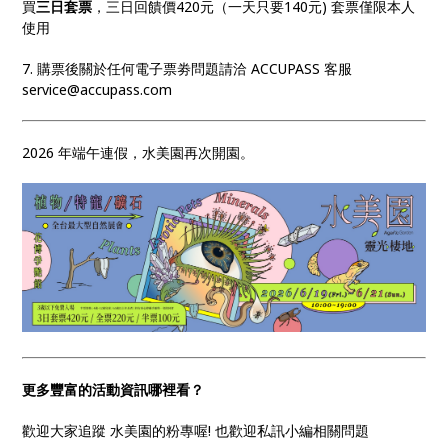
買
三日套票
，三日回饋價420元（一天只要140元) 套票僅限本人
使用
7. 購票後關於任何電子票劵問題請洽 ACCUPASS 客服
service@accupass.com
2026 年端午連假，水美園再次開園。
更多豐富的活動資訊哪裡看？
歡迎大家追蹤 水美園的粉專喔! 也歡迎私訊小編相關問題