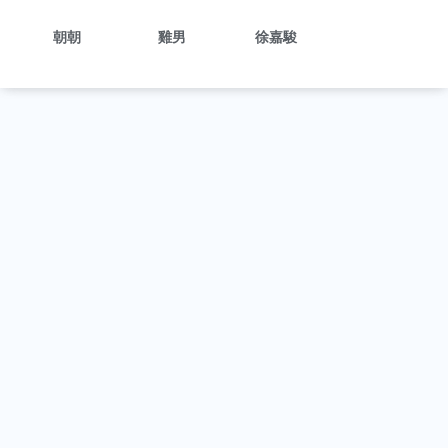
朝朝
雞男
徐嘉駿