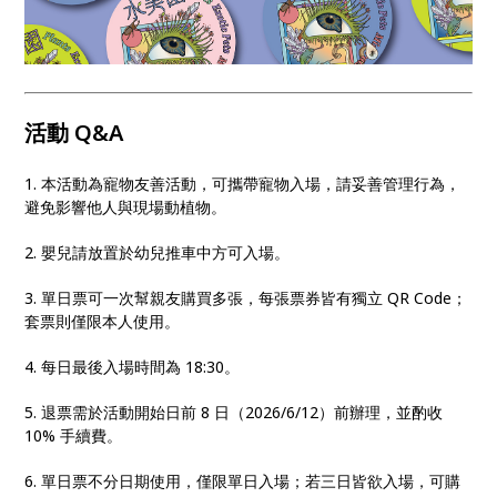
活動 Q&A
1. 本活動為寵物友善活動，可攜帶寵物入場，請妥善管理行為，
避免影響他人與現場動植物。
2. 嬰兒請放置於幼兒推車中方可入場。
3. 單日票可一次幫親友購買多張，每張票券皆有獨立 QR Code；
套票則僅限本人使用。
4. 每日最後入場時間為 18:30。
5. 退票需於活動開始日前 8 日（2026/6/12）前辦理，並酌收
10% 手續費。
6. 單日票不分日期使用，僅限單日入場；若三日皆欲入場，可購