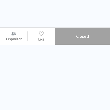
Closed
Organizer
Like
You may like
2026.08.15 (Sat) - 08.22 (Sat)
2026.08.15 (Sat) - 08.
【親子手作體驗】哈東派對！
「共織宇宙」