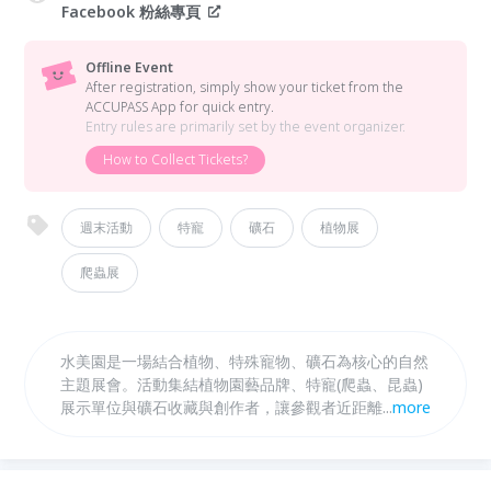
Facebook 粉絲專頁
Offline Event
After registration, simply show your ticket from the
ACCUPASS App for quick entry.
Entry rules are primarily set by the event organizer.
How to Collect Tickets?
週末活動
特寵
礦石
植物展
爬蟲展
水美園是一場結合植物、特殊寵物、礦石為核心的自然
主題展會。活動集結植物園藝品牌、特寵(爬蟲、昆蟲)
展示單位與礦石收藏與創作者，讓參觀者近距離感受生
...
more
命的樣貌與自然能量。無論是植物愛好者、特寵飼主、
礦石收藏者，或想在春節放慢腳步的人，都能在水美園
找到屬於自己的停留方式。水美園融合展售、市集、餐