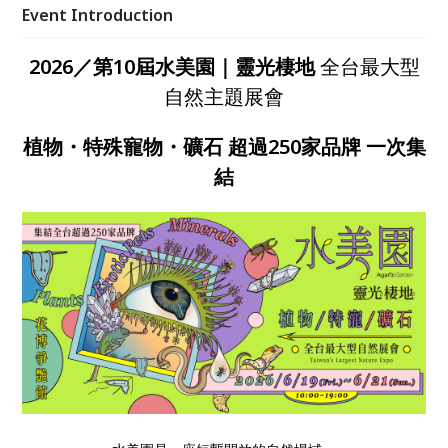
飲休閒，讓人在輕鬆流動的空間中，與自然重新建立連
Event Introduction
結，2026 端午節邀你走進自然，也歡迎帶著自己的萌
寵於此再次相聚。
2026／第10屆水美園｜靈光棲地
全台最大型
自然主題展會
植物
・
特殊寵物
・
礦石
超過250家品牌 一次集
結