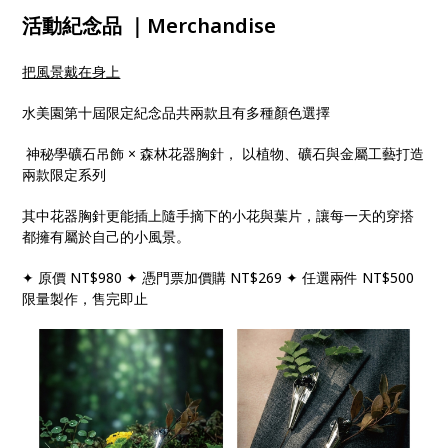
活動紀念品 ｜Merchandise
把風景戴在身上
水美園第十屆限定紀念品共兩款且有多種顏色選擇
神秘學礦石吊飾 × 森林花器胸針， 以植物、礦石與金屬工藝打造
兩款限定系列
其中花器胸針更能插上隨手摘下的小花與葉片，讓每一天的穿搭
都擁有屬於自己的小風景。
✦ 原價 NT$980 ✦ 憑門票加價購 NT$269 ✦ 任選兩件 NT$500
限量製作，售完即止