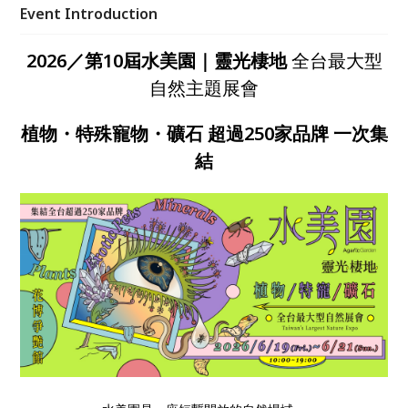
飲休閒，讓人在輕鬆流動的空間中，與自然重新建立連
Event Introduction
結，2026 端午節邀你走進自然，也歡迎帶著自己的萌
寵於此再次相聚。
2026／第10屆水美園｜靈光棲地
全台最大型
自然主題展會
植物
・
特殊寵物
・
礦石
超過250家品牌 一次集
結