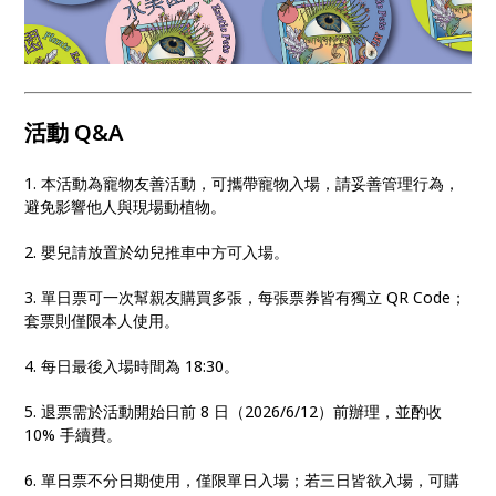
活動 Q&A
1. 本活動為寵物友善活動，可攜帶寵物入場，請妥善管理行為，
避免影響他人與現場動植物。
2. 嬰兒請放置於幼兒推車中方可入場。
3. 單日票可一次幫親友購買多張，每張票券皆有獨立 QR Code；
套票則僅限本人使用。
4. 每日最後入場時間為 18:30。
5. 退票需於活動開始日前 8 日（2026/6/12）前辦理，並酌收
10% 手續費。
6. 單日票不分日期使用，僅限單日入場；若三日皆欲入場，可購