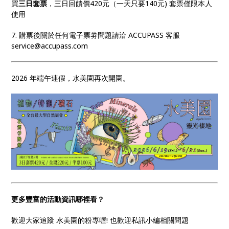
買
三日套票
，三日回饋價420元（一天只要140元) 套票僅限本人
使用
7. 購票後關於任何電子票劵問題請洽 ACCUPASS 客服
service@accupass.com
2026 年端午連假，水美園再次開園。
更多豐富的活動資訊哪裡看？
歡迎大家追蹤 水美園的粉專喔! 也歡迎私訊小編相關問題