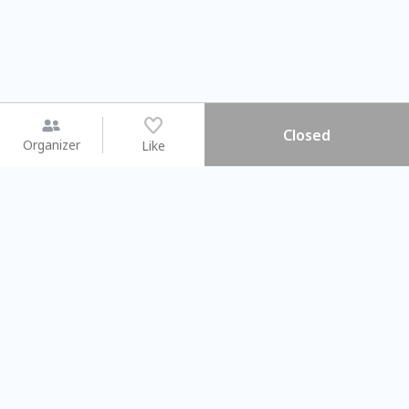
Closed
Organizer
Like
You may like
2026.08.15 (Sat) - 08.22 (Sat)
2026.08.15 (Sat) - 08
【親子手作體驗】哈東派對！
「共織宇宙」