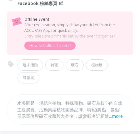
Facebook 粉絲專頁
Offline Event
After registration, simply show your ticket from the
ACCUPASS App for quick entry.
Entry rules are primarily set by the event organizer.
How to Collect Tickets?
週末活動
特寵
礦石
植物展
爬蟲展
水美園是一場結合植物、特殊寵物、礦石為核心的自然
主題展會。活動集結植物園藝品牌、特寵(爬蟲、昆蟲)
展示單位與礦石收藏與創作者，讓參觀者近距離感受生
...
more
命的樣貌與自然能量。無論是植物愛好者、特寵飼主、
礦石收藏者，或想在春節放慢腳步的人，都能在水美園
找到屬於自己的停留方式。水美園融合展售、市集、餐