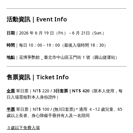
活動資訊｜Event Info
日期
｜2026 年 6 月 19 日（Fri.）－6 月 21日（Sun.）
時間
｜每日 10：00－19：00（最後入場時間 18：30）
地點
｜花博爭艷館 _ 臺北市中山區玉門街 1 號（圓山捷運站）
售票資訊｜Ticket Info
全票
單日票｜NT$ 220 /
3日套票｜NT$ 420
（限本人使用，每
日入場需核對本人身份證件）
半票
單日票｜NT$ 100 / (無3日套票)＊適用 ４–12 歲兒童、65
歲以上長者、身心障礙手冊持有人及一名陪同
３歲以下免費入場