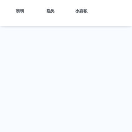
朝朝
雞男
徐嘉駿