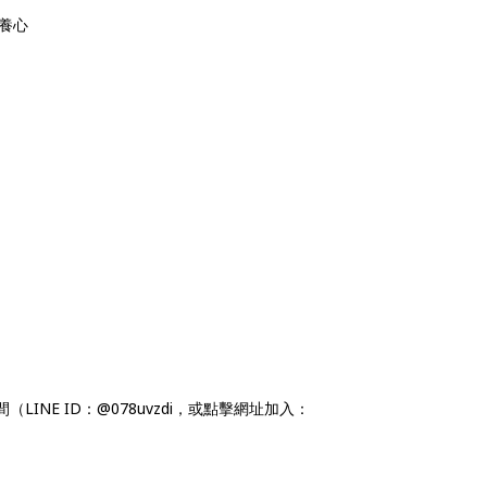
養心
LINE ID：@078uvzdi，或點擊網址加入：