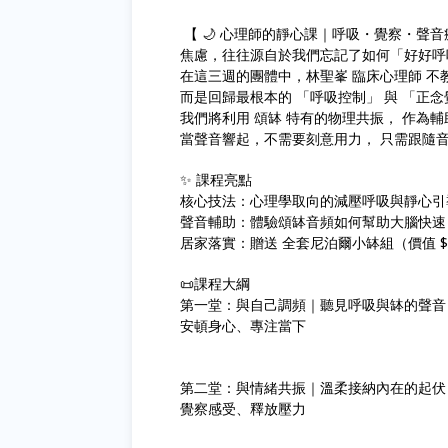
【 🌙 心理師的靜心課｜呼吸・覺察・聲音
焦慮，往往源自於我們忘記了如何「好好呼
在這三週的團體中，林聖峯 臨床心理師 
而是回歸最根本的 「呼吸控制」 與 「正
我們將利用 頌缽 特有的物理共振， 作為
當聲音響起，不需要刻意用力， 只需跟隨
✨ 課程亮點
核心技法：心理學取向的減壓呼吸與靜心引
聲音輔助：體驗頌缽音頻如何幫助大腦快速
居家落實：贈送 全套尼泊爾小缽組（價值 $
📜課程大綱
第一堂：與自己調頻｜聽見呼吸與缽的聲音
安頓身心、專注當下
第二堂：與情緒共振｜溫柔接納內在的起伏
覺察感受、釋放壓力