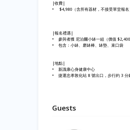
|收費|
• $4,980（含所有器材，不接受單堂報名
|報名禮遇|
• 參與者獲 尼泊爾小缽一組（價值 $2,40
• 包含：小缽、磨缽棒、缽墊、束口袋
|地點|
• 新識康心身健康中心
• 捷運忠孝敦化站 8 號出口，步行約 3 分
Guests