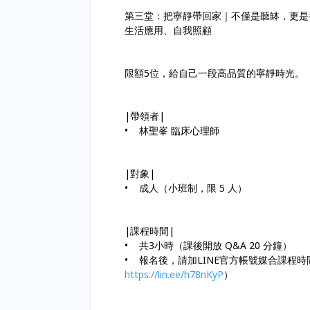
第三堂：把寧靜帶回家｜不僅是聽缽，更是
生活應用、自我照顧
限額5位，給自己一段高品質的寧靜時光。
|帶領者|
• 林聖峯 臨床心理師
|對象|
• 成人（小班制，限 5 人）
|課程時間|
• 共3小時（課後開放 Q&A 20 分鐘）
• 報名後，請加LINE官方帳號媒合課程時間（
https://lin.ee/h78nKyP
）