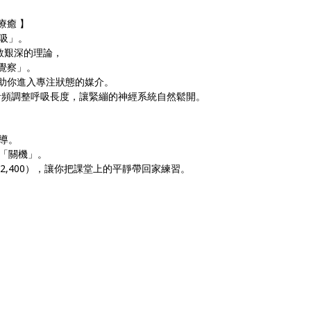
療癒 】
吸」。
不教艱深的理論，
念覺察」。
輔助你進入專注狀態的媒介。
音頻調整呼吸長度，讓緊繃的神經系統自然鬆開。
導。
「關機」。
2,400），讓你把課堂上的平靜帶回家練習。