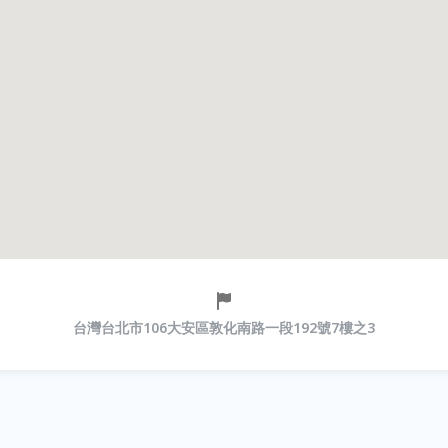
台灣台北市106大安區敦化南路一段192號7樓之3