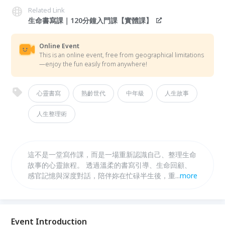
Related Link
生命書寫課｜120分鐘入門課【實體課】
Online Event
This is an online event, free from geographical limitations
—enjoy the fun easily from anywhere!
心靈書寫
熟齡世代
中年級
人生故事
人生整理術
這不是一堂寫作課，而是一場重新認識自己、整理生命
故事的心靈旅程。 透過溫柔的書寫引導、生命回顧、
感官記憶與深度對話，陪伴妳在忙碌半生後，重新找回
...
more
那個曾經有夢、會笑、也值得被好好照顧的自己。
Event Introduction