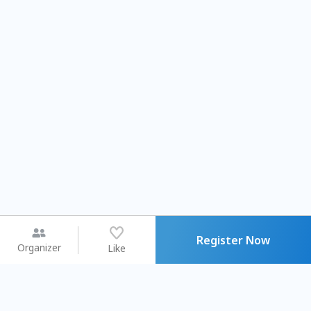
Register Now
Organizer
Like
You may like