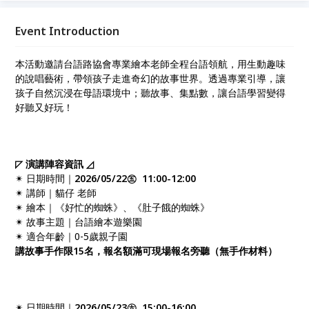
Event Introduction
本活動邀請台語路協會專業繪本老師全程台語領航，用生動趣味
的說唱藝術，帶領孩子走進奇幻的故事世界。透過專業引導，讓
孩子自然沉浸在母語環境中；聽故事、集點數，讓台語學習變得
好聽又好玩！
◸ 演講陣容資訊 ◿
✴ 日期時間｜
2026/05/22㊄ 11:00-12:00
✴ 講師｜貓仔 老師
✴ 繪本｜《好忙的蜘蛛》、《肚子餓的蜘蛛》
✴ 故事主題｜台語繪本遊樂園
✴ 適合年齡｜0-5歲親子園
講故事手作限15名，報名額滿可現場報名旁聽（無手作材料）
✴ 日期時間｜
2026/05/23㊅ 15:00-16:00