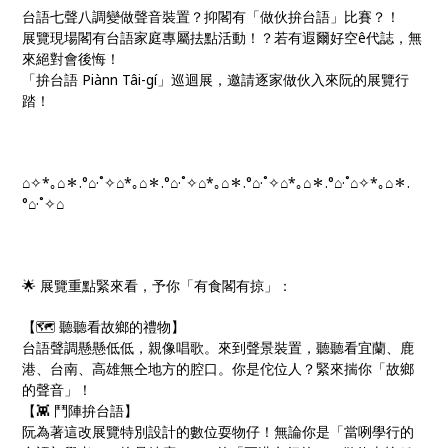
台語七聲八調變做聲音裝置？抑閣有「做伙拚台語」比賽？！
展覽現場閣有台語家庭專屬抾點活動！？若有遐爾好空ê代誌，無
來絕對會後悔！
「拚台語 Piànn Tâi-gí」巡迴展，邀請逐家做伙入來阮的展覽行
踏！
⌂✧*｡⌂＊.° ⌂·˚✧⌂*｡⌂＊.° ⌂·˚✧⌂*｡⌂＊.° ⌂·˚✧⌂*｡⌂＊.°⌂ ·˚⌂✧*｡⌂＊.
° ⌂·˚✧⌂
🌟 展覽重點緊來看，予你「有食閣有掠」：
【🗺️ 聽聽看故鄉的禮物】
台語聲調懸懸低低，親像唱歌。來到聲景裝置，聽聽看宜蘭、鹿
港、台南、高雄無仝地方的腔口。你是佗位人？緊來揣你「故鄉
的聲音」！
【👾 鬥陣拚台語】
阮為著這改展覽特別設計的數位耍物仔！無論你是「當咧學行的