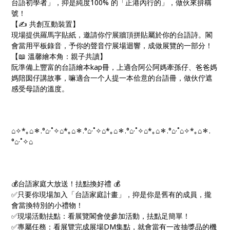
台語初學者」，抑是純度100% 的「正港內行的」，做伙來拚稱
號！
【✍️ 共創互動裝置】
現場提供羅馬字貼紙，邀請你佇展牆頂拼貼屬於你的台語詩。閣
會當用平板錄音，予你的聲音佇展場迴響，成做展覽的一部分！
【📖 溫馨繪本角：親子共讀】
阮準備上豐富的台語繪本kap冊，上適合阿公阿媽牽孫仔、爸爸媽
媽陪囡仔講故事，嘛適合一个人提一本佮意的台語冊，做伙佇遮
感受母語的溫度。
⌂✧*｡⌂＊.° ⌂·˚✧⌂*｡⌂＊.° ⌂·˚✧⌂*｡⌂＊.° ⌂·˚✧⌂*｡⌂＊.°⌂ ·˚⌂✧*｡⌂＊.
° ⌂·˚✧⌂
💰台語家庭大放送！抾點換好禮 💰
✅只要你現場加入「台語家庭計畫」，抑是你是舊有的成員，攏
會當換特別的小禮物！
✅現場活動抾點：看展覽閣會使參加活動，抾點足簡單！
✅專屬任務：看展覽完成展場DM集點，就會當有一改抽獎品的機