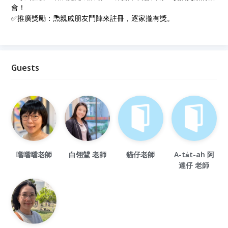
會！
✅推廣獎勵：𤆬親戚朋友鬥陣來註冊，逐家攏有獎。
Guests
噹噹噹老師
白翎鷥 老師
貓仔老師
A-ta̍t-ah 阿
達仔 老師