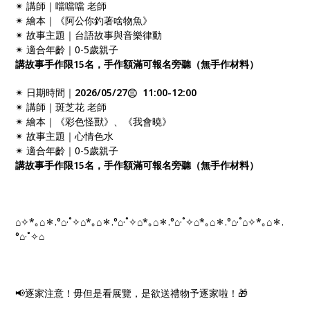
✴ 講師｜噹噹噹 老師
✴ 繪本｜《阿公你釣著啥物魚》
✴ 故事主題｜台語故事與音樂律動
✴ 適合年齡｜0-5歲親子
講故事手作限15名，手作額滿可報名旁聽（無手作材料）
✴ 日期時間｜
2026/05/27㊂ 11:00-12:00
✴ 講師｜斑芝花 老師
✴ 繪本｜《彩色怪獸》、《我會曉》
✴ 故事主題｜心情色水
✴ 適合年齡｜0-5歲親子
講故事手作限15名，手作額滿可報名旁聽（無手作材料）
⌂✧*｡⌂＊.° ⌂·˚✧⌂*｡⌂＊.° ⌂·˚✧⌂*｡⌂＊.° ⌂·˚✧⌂*｡⌂＊.°⌂ ·˚⌂✧*｡⌂＊.
° ⌂·˚✧⌂
📢逐家注意！毋但是看展覽，是欲送禮物予逐家啦！🎁