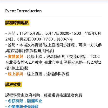
到DAX分析與視覺化報表，建立一套可實際落地的「業
務數據分析工作流」。
Event Introduction
課程時間地點
• 時間：115年6月8日、6月17日09:00~16:00；115年6月
24日、6月29日09:00~17:00，共30小時
• 說明：本場次為實體/線上直播同步課程，可擇一方式參
與課程(非錄影課程無法回放)
•
實體參與
：
現場上課，與老師面對面交流(地點：TCCC
台北長安館-C201教室_臺北市中山區長安東路一段27號2
樓+線上直播)
•
線上參與
：
線上直播，遠端參與課程
課程收費
課程學費由政府補助，經遴選資格通過者免費
•
名額有限，額滿即止
•
企業團報優先錄取