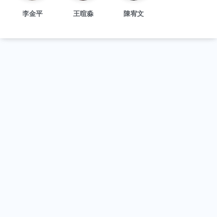
李金平
王暄淼
陳宥文