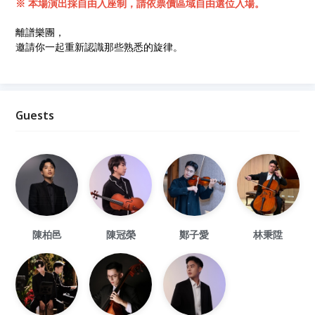
※ 本場演出採自由入座制，請依票價區域自由選位入場。
離譜樂團，
邀請你一起重新認識那些熟悉的旋律。
Guests
陳柏邑
陳冠榮
鄭子愛
林秉陞