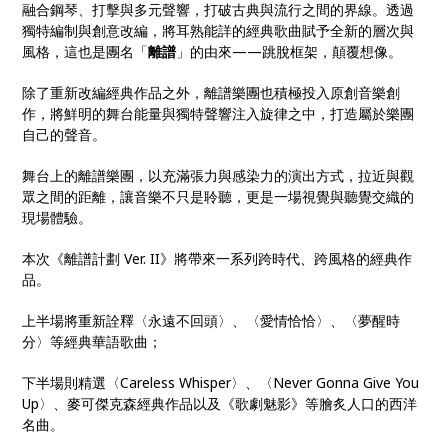
融合鋼琴、打擊與多元聲響，打破古典與流行之間的界線。透過
獨特編制與創意改編，將耳熟能詳的經典歌曲賦予全新的層次與
風格，這也是團名「
離譜
」的由來——跳脫框架，顛覆想像。
除了重新改編經典作品之外，離譜樂團也積極投入原創音樂創
作，將鮮明的舞台能量與獨特聲響注入旋律之中，打造屬於樂團
自己的聲音。
舞台上的離譜樂團，以充滿張力與感染力的演出方式，拉近與觀
眾之間的距離，讓音樂不只是聆聽，更是一場視覺與聽覺交織的
現場體驗。
本次《離譜計劃 Ver. II》將帶來一系列跨時代、跨風格的經典作
品。
上半場將重新詮釋〈永遠不回頭〉、〈愛情恰恰〉、〈夢醒時
分〉等經典華語歌曲；
下半場則精選〈Careless Whisper〉、〈Never Gonna Give You
Up〉、麥可傑克森經典作品以及《歌劇魅影》等膾炙人口的西洋
名曲。