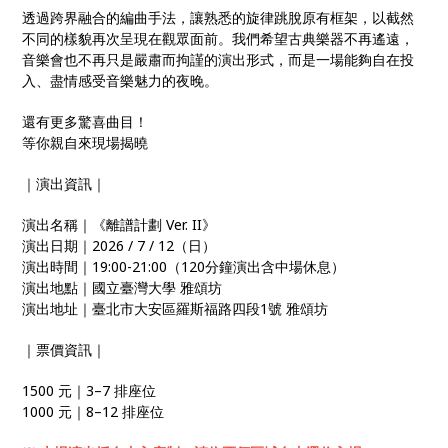
透過跨界融合的編曲手法，讓熟悉的旋律跳脫原有框架，以截然
不同的樣貌再次呈現在觀眾面前。我們希望古典樂器不再遙遠，
音樂會也不再只是嚴肅而拘謹的演出形式，而是一場能夠自在投
入、盡情感受音樂魅力的夜晚。
還有更多驚喜曲目！
等你親自來現場揭曉
｜演出資訊｜
演出名稱｜《離譜計劃 Ver. II》
演出日期｜2026 / 7 / 12（日）
演出時間｜19:00-21:00（120分鐘演出含中場休息）
演出地點｜國立臺灣大學 雅頌坊
演出地址｜臺北市大安區羅斯福路四段1號 雅頌坊
｜票價資訊｜
1500 元｜3–7 排座位
1000 元｜8–12 排座位