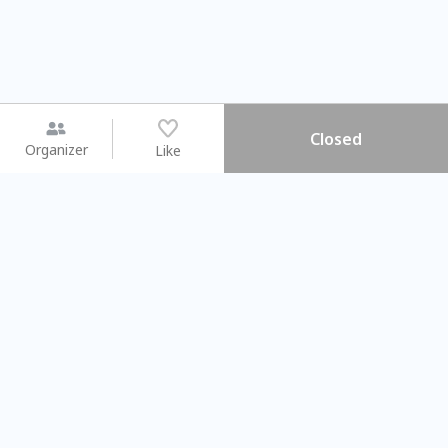
Closed
Organizer
Like
You may like
2026.08.15 (Sat) - 08.22 (Sat)
2026.08.15 (Sat) - 08
【親子手作體驗】哈東派對！
「共織宇宙」