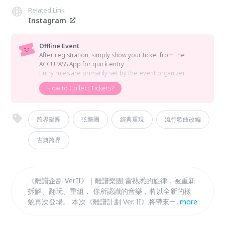
Related Link
Instagram
Offline Event
After registration, simply show your ticket from the
ACCUPASS App for quick entry.
Entry rules are primarily set by the event organizer.
How to Collect Tickets?
跨界樂團
弦樂團
經典重現
流行歌曲改編
古典跨界
《離譜企劃 Ver.II》｜離譜樂團 當熟悉的旋律，被重新
拆解、翻玩、重組， 你所認識的音樂，將以全新的樣
貌再次登場。 本次《離譜計劃 Ver. II》將帶來一系列
...
more
跨時代、跨風格的經典作品。從〈永遠不回頭〉、〈愛
情恰恰〉、〈夢醒時分〉等華語金曲，到〈Careless