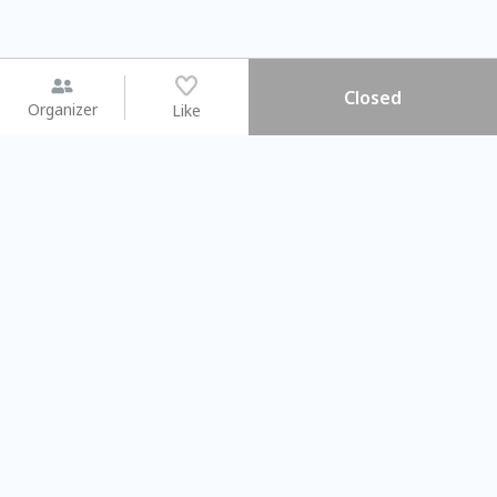
Closed
Organizer
Like
You may like
2026.08.15 (Sat) - 08.22 (Sat)
2026.08.15 (Sat) - 0
【親子手作體驗】哈東派對！
「共織宇宙」
比哈皮、東窩蕊
共織宇宙】 七
Taipei City
New Taipei C