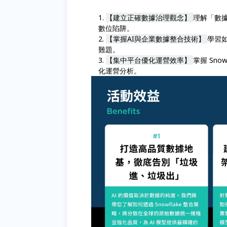
【建立正確數據治理觀念】
理解「數據
數位陷阱。
【掌握AI與企業數據整合技術】
學習
難題。
【集中平台優化運營效率】
掌握 Sn
化運營分析。