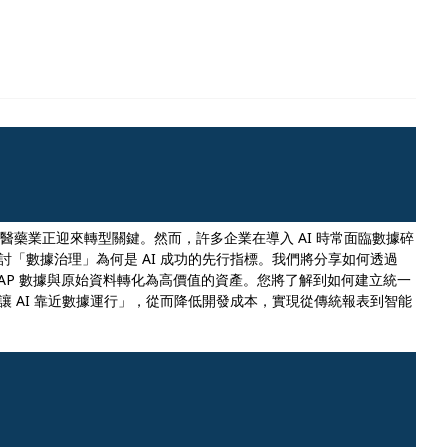
生物醫藥業正迎來轉型關鍵。然而，許多企業在導入 AI 時常面臨數據碎
「數據治理」為何是 AI 成功的先行指標。我們將分享如何透過
的 SAP 數據與原始資料轉化為高價值的資產。您將了解到如何建立統一
 AI 靠近數據運行」，從而降低開發成本，實現從傳統報表到智能