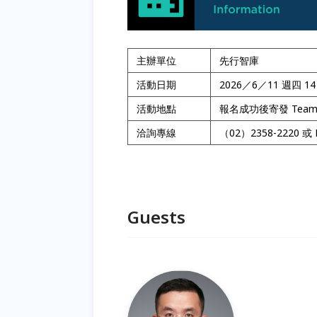
主辦單位
先行智庫
活動日期
2026／6／11 週四 1
活動地點
報名成功後寄發 Tea
洽詢專線
（02）2358-2220 或 E
Guests