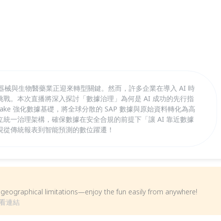
，醫療器械與生物醫藥業正迎來轉型關鍵。然而，許多企業在導入 AI 時
戰。本次直播將深入探討「數據治理」為何是 AI 成功的先行指
lake 強化數據基礎，將全球分散的 SAP 數據與原始資料轉化為高
統一治理架構，確保數據在安全合規的前提下「讓 AI 靠近數據
現從傳統報表到智能預測的數位躍遷！
om geographical limitations—enjoy the fun easily from anywhere!
看連結