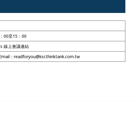
4：00至15：00
ms 線上會議連結
mail：readforyou@kscthinktank.com.tw