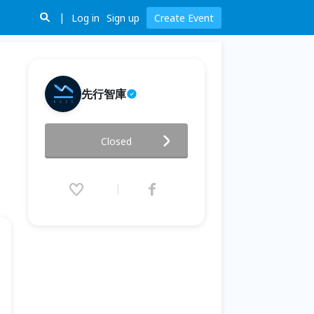
Log in
Sign up
Create Event
先行智庫
【免費直播研討會】6/11（四）
Closed
別讓錯誤數據誤導 AI 決策！生
物醫藥、醫療器材業如何透過統
一治理，打造「可信、安全」的
智慧營運中樞
2026.06.11 (Thu) 14:00 - 15:00
(GMT+8)