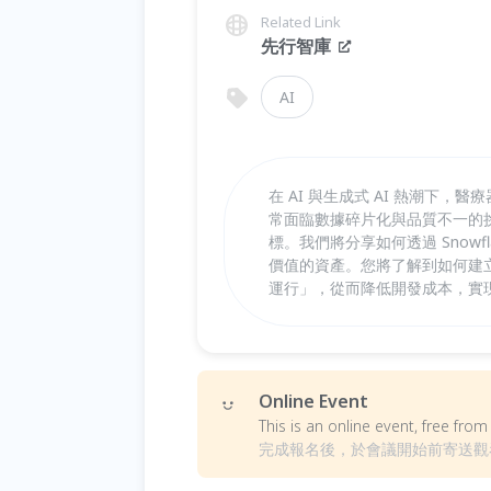
Related Link
先行智庫
AI
在 AI 與生成式 AI 熱潮下
常面臨數據碎片化與品質不一的挑
標。我們將分享如何透過 Snowf
價值的資產。您將了解到如何建立
運行」，從而降低開發成本，實
Online Event
This is an online event, free fr
完成報名後，於會議開始前寄送觀