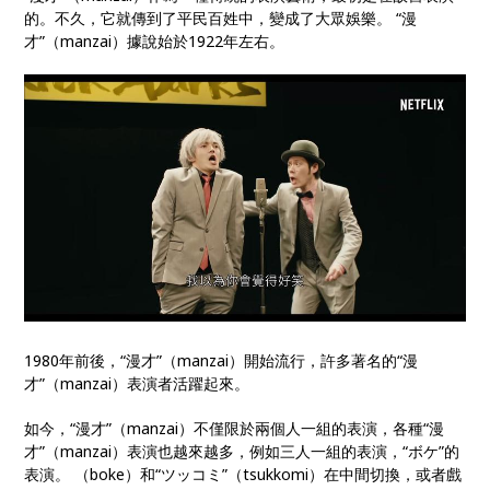
的。不久，它就傳到了平民百姓中，變成了大眾娛樂。 “漫
才”（manzai）據說始於1922年左右。
1980年前後，“漫才”（manzai）開始流行，許多著名的“漫
才”（manzai）表演者活躍起來。
如今，“漫才”（manzai）不僅限於兩個人一組的表演，各種“漫
才”（manzai）表演也越來越多，例如三人一組的表演，“ボケ”的
表演。 （boke）和“ツッコミ”（tsukkomi）在中間切換，或者戲