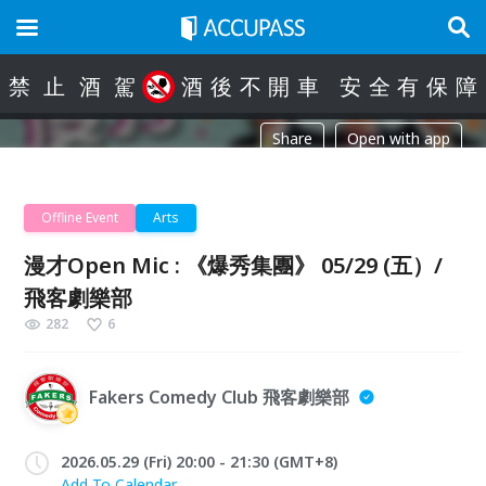
禁
止
酒
駕
酒
後
不
開
車
安
全
有
保
障
Share
Open with app
Offline Event
Arts
漫才Open Mic : 《爆秀集團》 05/29 (五）/
飛客劇樂部
282
6
Fakers Comedy Club 飛客劇樂部
2026.05.29 (Fri) 20:00 - 21:30 (GMT+8)
Add To Calendar