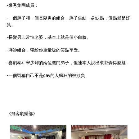
-爆秀集團成員：
-一個胖子和一個長髮男的組合，胖子集結一身缺點，優點就是好
笑。
-長髮男非常怕老婆，基本上就是個小白臉。
-胖帥組合，帶給你重量級的笑點享受。
-喜劇泰斗宋少卿的兩位關門弟子，但連本人說出來都覺得尷尬...
-一個號稱自己不是gay的人瘋狂的被欺負
《飛客劇樂部》