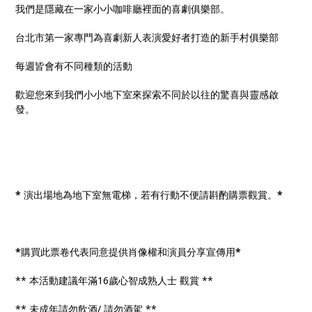
我們是隱藏在一家小小咖啡廳裡面的喜劇俱樂部。
台北市第一家專門為喜劇新人表演愛好者打造的新手村俱樂部
每週皆會有不同種類的活動
歡迎您來到我們小小地下室來探索不同於以往的驚喜與靈感啟
發。
*
演出場地為地下室無電梯，若有行動不便請斟酌購票觀賞。
*
*
購買此票卷代表同意提供肖像權和演員分享宣傳用
*
** 本活動建議年滿16歲心智成熟人士 觀賞 **
** 未成年請勿飲酒/ 請勿酒駕 **