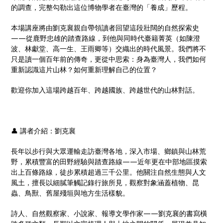
的調查，完整勾勒出這位博物學者在臺灣的「養成」歷程。
本場講座將由劉克襄親自帶領讀者回望這段壯闊的自然探索史
——從鹿野忠雄的踏查路線，到他與同時代臺籍菁英（如陳澄
波、林獻堂、高一生、王雨卿等）交織出的時代風景。我們將不
只是讀一個百年前的傳奇，更從中思索：身為臺灣人，我們如何
重新認識這片山林？如何重新理解自己的位置？
歡迎你加入這場跨越百年、跨越國族、跨越世代的山林對話。
👤 講者介紹：劉克襄
長年以步行與大眾運輸走訪臺灣各地，深入市場、鄉鎮與山林荒
野，累積豐富的田野經驗與踏查路線——近年更在中部地區摸索
出上百條路線，徒步累積超過三千公里。他關注自然生態與人文
風土，擅長以細膩筆觸記錄行旅所見，觀察對象涵蓋植物、昆
蟲、鳥獸、舊屋殘垣與地方生活樣貌。
詩人、自然觀察家、小說家、報導文學作家——劉克襄的書寫橫