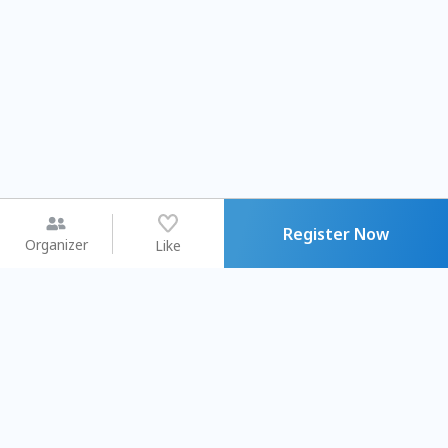
Register Now
Organizer
Like
You may like