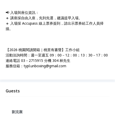
📢 入場與座位資訊：
🔹 講座採自由入座，先到先選，建議提早入場。
🔹 入場採 Accupass 線上票券簽到，請出示票券給工作人員掃
描。
【2026 桃園閱讀開箱｜桃里有書聲】工作小組
活動洽詢時間：週一至週五 09：00－12：00；13：30－17：00
連絡電話 03－2715915 分機 304 林先生
服務信箱：typl.unboxing@gmail.com
Guests
劉克襄