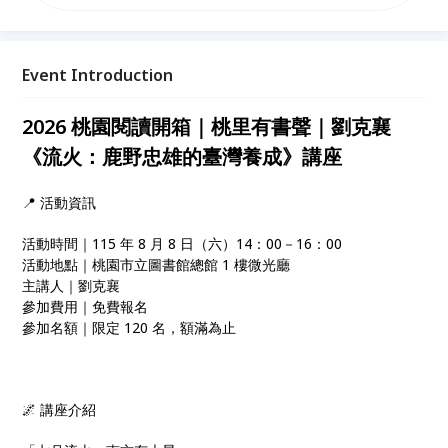
邀請臺灣最重要的自然觀察作家劉克襄，帶著醞釀近
40 年、近 30 萬字的鉅著《流火：鹿野忠雄的臺灣養
成》，來到桃園市立圖書館總館，談這位傳奇博物學者
如何在臺灣的山林裡，淬鍊出他一生最璀璨的學養與熱
Event Introduction
望。
2026 桃園閱讀開箱｜桃里有書聲｜劉克襄
《流火：鹿野忠雄的臺灣養成》講座
📍 活動資訊
活動時間｜115 年 8 月 8 日（六）14：00－16：00
活動地點｜桃園市立圖書館總館 1 樓微光廳
主講人｜劉克襄
參加費用｜免費報名
參加名額｜限定 120 名，額滿為止
🌌 講座介紹