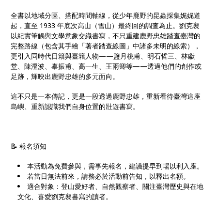
全書以地域分區、搭配時間軸線，從少年鹿野的昆蟲採集娓娓道
起，直至 1933 年底次高山（雪山）最終回的調查為止。劉克襄
以紀實筆觸與文學意象交織書寫，不只重建鹿野忠雄踏查臺灣的
完整路線（包含其手繪「著者踏查線圖」中諸多未明的線索），
更引入同時代日籍與臺籍人物——鹽月桃甫、明石哲三、林獻
堂、陳澄波、辜振甫、高一生、王雨卿等——透過他們的創作或
足跡，輝映出鹿野忠雄的多元面向。
這不只是一本傳記，更是一段透過鹿野忠雄，重新看待臺灣這座
島嶼、重新認識我們自身位置的壯遊書寫。
📝 報名須知
本活動為免費參與，需事先報名，建議提早到場以利入座。
若當日無法前來，請務必於活動前告知，以釋出名額。
適合對象：登山愛好者、自然觀察者、關注臺灣歷史與在地
文化、喜愛劉克襄書寫的讀者。