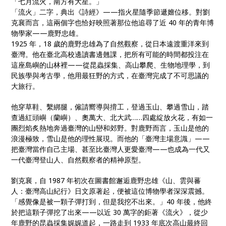
「七月流火，南方有大星。」
「流火」二字，典出《詩經》——指火星隨季節遞嬗位移。對劉
克襄而言，這兩個字也恰好映照著那位他追尋了近 40 年的青年博
物學家——鹿野忠雄。
1925 年，18 歲的鹿野忠雄為了自然觀察，從日本遠渡重洋來到
臺灣。他在臺北高校邊讀書邊翹課，把所有可能的時間都投注在
這座島嶼的山林裡——從昆蟲採集、高山攀爬、生物地理學，到
民族學與考古學，他用最狂野的方式，在臺灣完成了不可思議的
大旅行。
他穿草鞋、繫綁腿，僱請嚮導與揹工，登過玉山、攀過雪山，踏
查過紅頭嶼（蘭嶼）、奧萬大、北大武……四處綻放火花，有如一
團烈焰炙熱地奔過臺灣的山巒和郊野。對鹿野而言，玉山是他的
浪漫極致，雪山是他的理性展現。而他的「臺灣主場意識」——
把臺灣當作自己主場、甚至比臺灣人更愛臺灣——也成為一代又
一代臺灣登山人、自然觀察者的精神原型。
劉克襄，自 1987 年初次在圖書館邂逅鹿野忠雄《山、雲與蕃
人：臺灣高山紀行》日文原著起，便被這位博物學者深深震撼。
「感覺像是被一顆子彈打到，但是我挖不出來。」40 年後，他終
於把這顆子彈挖了出來——以近 30 萬字的鉅著《流火》，從少
年鹿野的昆蟲採集娓娓道起，一路走到 1933 年底次高山最終回