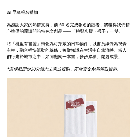
📖 早鳥報名禮物
為感謝大家的熱情支持，前 60 名完成報名的讀者，將獲得我們精
心準備的閱讀開箱特色文創品——「桃聲步履・襪子」一雙。
將「桃里有書聲」轉化為可穿戴的日常物件，以書頁線條為視覺
主軸，融合輕快流動的線條，象徵知識在生活中自然流轉。當人
們行走於城市之中，如同翻閱一本書，步步累積、處處成景。
*若活動開始30分鐘內未完成報到，即放棄文創品領取資格。