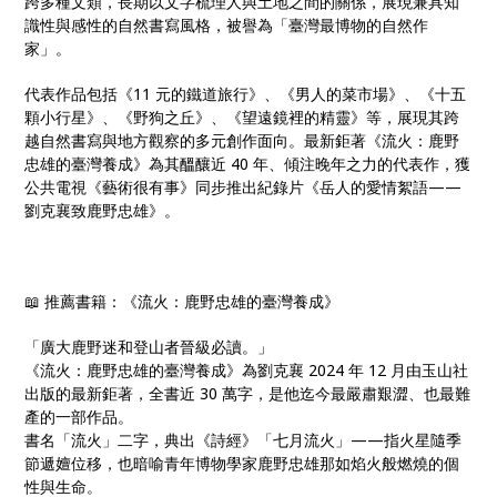
跨多種文類，長期以文字梳理人與土地之間的關係，展現兼具知
識性與感性的自然書寫風格，被譽為「臺灣最博物的自然作
家」。
代表作品包括《11 元的鐵道旅行》、《男人的菜市場》、《十五
顆小行星》、《野狗之丘》、《望遠鏡裡的精靈》等，展現其跨
越自然書寫與地方觀察的多元創作面向。最新鉅著《流火：鹿野
忠雄的臺灣養成》為其醞釀近 40 年、傾注晚年之力的代表作，獲
公共電視《藝術很有事》同步推出紀錄片《岳人的愛情絮語——
劉克襄致鹿野忠雄》。
📖 推薦書籍：《流火：鹿野忠雄的臺灣養成》
「廣大鹿野迷和登山者晉級必讀。」
《流火：鹿野忠雄的臺灣養成》為劉克襄 2024 年 12 月由玉山社
出版的最新鉅著，全書近 30 萬字，是他迄今最嚴肅艱澀、也最難
產的一部作品。
書名「流火」二字，典出《詩經》「七月流火」——指火星隨季
節遞嬗位移，也暗喻青年博物學家鹿野忠雄那如焰火般燃燒的個
性與生命。