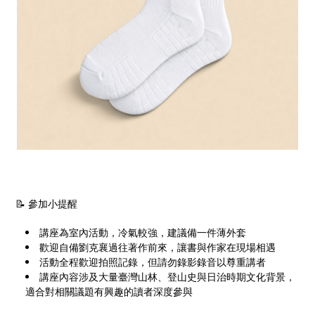
📝 參加小提醒
講座為室內活動，冷氣較強，建議備一件薄外套
歡迎自備劉克襄過往著作前來，讓書與作家在現場相遇
活動全程歡迎拍照記錄，但請勿錄影錄音以尊重講者
講座內容涉及大量臺灣山林、登山史與日治時期文化背景，
適合對相關議題有興趣的讀者深度參與