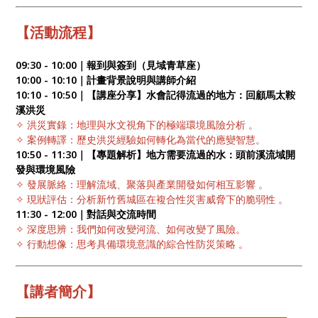
【活動流程】
09:30 - 10:00｜報到與簽到（見域青草座）
10:00 - 10:10｜計畫背景說明與講師介紹
10:10 - 10:50｜【講座分享】水會記得流過的地方：回顧馬太鞍
溪洪災
✧ 洪災實錄：地理與水文視角下的極端環境風險分析 。
✧ 案例轉譯：歷史洪災經驗如何轉化為當代的應變智慧。
10:50 - 11:30｜【專題解析】地方需要流過的水：頭前溪流域開
發與環境風險
✧ 發展脈絡：理解流域、聚落與產業開發如何相互影響 。
✧ 現狀評估：分析新竹舊城區在複合性災害威脅下的脆弱性 。
11:30 - 12:00｜對話與交流時間
✧ 深度思辨：我們如何改變河流、如何改變了風險。
✧ 行動想像：思考具備環境意識的綜合性防災策略 。
【講者簡介】