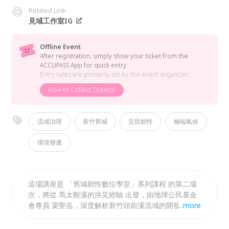
Related Link
見域工作室IG
Offline Event
After registration, simply show your ticket from the
ACCUPASS App for quick entry.
Entry rules are primarily set by the event organizer.
How to Collect Tickets?
流域治理
新竹舊城
災防韌性
極端氣候
環境變遷
這場講座是 「舊城韌性數位學堂」系列課程 的第二場
次，將從 馬太鞍溪的洪災經驗 出發，由地球公民基金
會專員 梁聖岳，深度解析新竹頭前溪流域的開發進程
...
more
與潛藏的環境風險。現場將引導學員從地理與水文角度
回望舊城，理解聚落發展如何改變了人與河流的共生關