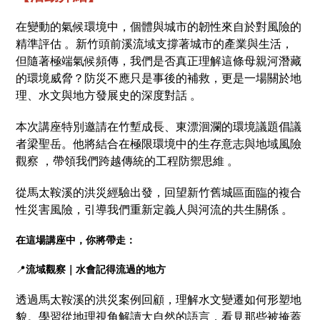
在變動的氣候環境中，個體與城市的韌性來自於對風險的
精準評估 。新竹頭前溪流域支撐著城市的產業與生活，
但隨著極端氣候頻傳，我們是否真正理解這條母親河潛藏
的環境威脅？防災不應只是事後的補救，更是一場關於地
理、水文與地方發展史的深度對話 。
本次講座特別邀請在竹塹成長、東漂洄瀾的環境議題倡議
者梁聖岳。他將結合在極限環境中的生存意志與地域風險
觀察 ，帶領我們跨越傳統的工程防禦思維 。
從馬太鞍溪的洪災經驗出發，回望新竹舊城區面臨的複合
性災害風險，引導我們重新定義人與河流的共生關係 。
在這場講座中，你將帶走：
📍
流域觀察｜水會記得流過的地方
透過馬太鞍溪的洪災案例回顧，理解水文變遷如何形塑地
貌。學習從地理視角解讀大自然的語言，看見那些被掩蓋