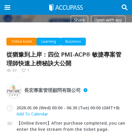
Share
Open with app
Online Event
Learning
Business
從猶豫到上岸：四位 PMI-ACP® 敏捷專案管
理師快速上榜秘訣大公開
83
1
長宏專案管理顧問有限公司
2026.05.06 (Wed) 00:00 - 06.30 (Tue) 00:00 (GMT+8)
Add To Calendar
【Online Event】After purchase completed, you can
enter the live stream from the ticket page.