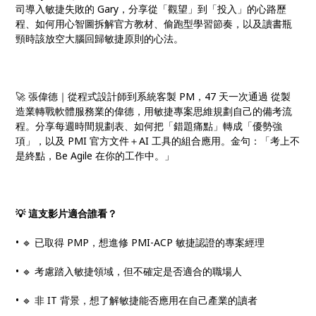
司導入敏捷失敗的 Gary，分享從「觀望」到「投入」的心路歷
程、如何用心智圖拆解官方教材、偷跑型學習節奏，以及讀書瓶
頸時該放空大腦回歸敏捷原則的心法。
🚀 張偉德｜從程式設計師到系統客製 PM，47 天一次通過 從製
造業轉戰軟體服務業的偉德，用敏捷專案思維規劃自己的備考流
程。分享每週時間規劃表、如何把「錯題痛點」轉成「優勢強
項」，以及 PMI 官方文件＋AI 工具的組合應用。金句：「考上不
是終點，Be Agile 在你的工作中。」
💡 這支影片適合誰看？
• 🔹 已取得 PMP，想進修 PMI-ACP 敏捷認證的專案經理
• 🔹 考慮踏入敏捷領域，但不確定是否適合的職場人
• 🔹 非 IT 背景，想了解敏捷能否應用在自己產業的讀者