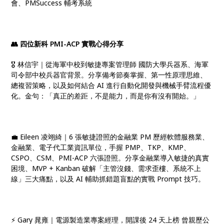
會、PMSuccess 輔考系統
👥 四位新科 PMI-ACP 實戰心得分享
🎖️ 林信宇｜從海軍中校到敏捷專案管理師 國防大學兵器系、海軍
司令部中校兵器官背景。分享備考節奏掌握、第一性原理思維、
總複習策略，以及如何結合 AI 進行自動化開發與機械手臂流程優
化。金句：「真正的差距，不是能力，而是你有沒有開始。」
💼 Eileen 凌翊綺｜6 張敏捷證照的金融業 PM 歷經軟體服務業、
金融業、電子代工業資訊單位，手握 PMP、TKP、KMP、
CSPO、CSM、PMI-ACP 六張證照。分享金融業導入敏捷的真實
困境、MVP + Kanban 破解「主管沒錢、需求歪樓、系統不上
線」三大痛點，以及 AI 輔助抓錯題盲點的實戰 Prompt 技巧。
⚡ Gary 晁雍｜電源製造業專案經理，開課後 24 天上榜 曾親歷公