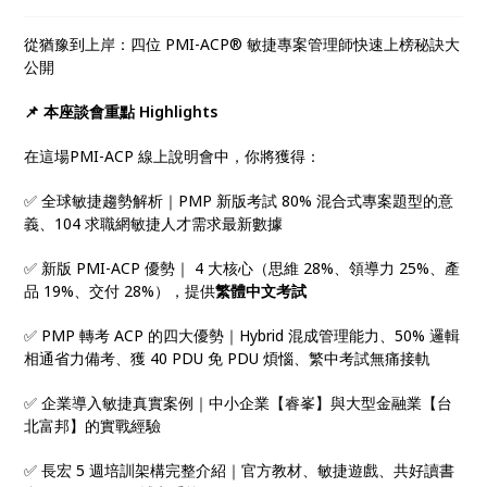
從猶豫到上岸：四位 PMI-ACP® 敏捷專案管理師快速上榜秘訣大
公開
📌 本座談會重點 Highlights
在這場PMI-ACP 線上說明會中，你將獲得：
✅ 全球敏捷趨勢解析｜PMP 新版考試 80% 混合式專案題型的意
義、104 求職網敏捷人才需求最新數據
✅ 新版 PMI-ACP 優勢｜ 4 大核心（思維 28%、領導力 25%、產
品 19%、交付 28%），提供
繁體中文考試
✅ PMP 轉考 ACP 的四大優勢｜Hybrid 混成管理能力、50% 邏輯
相通省力備考、獲 40 PDU 免 PDU 煩惱、繁中考試無痛接軌
✅ 企業導入敏捷真實案例｜中小企業【睿峯】與大型金融業【台
北富邦】的實戰經驗
✅ 長宏 5 週培訓架構完整介紹｜官方教材、敏捷遊戲、共好讀書